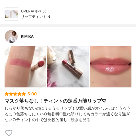
OPERA(オペラ)
リップティント N
KIMIKA
5.00
マスク落ちなし！ティントの定番万能リップ♡
しっかり落ちないのにうるうるリップ！○潤い感がオイルっぽくうるう
るに○色落ちしにくい○無香料○重ね塗りしてもカラーが濃くなり過ぎ
ない○ティントの中では比較的優し…
続きを見る