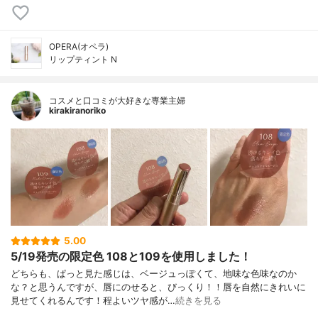
OPERA(オペラ)
リップティント N
コスメと口コミが大好きな専業主婦
kirakiranoriko
5.00
5/19発売の限定色 108と109を使用しました！
どちらも、ぱっと見た感じは、ベージュっぽくて、地味な色味なのか
な？と思うんですが、唇にのせると、びっくり！！唇を自然にきれいに
見せてくれるんです！程よいツヤ感が…
続きを見る