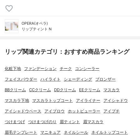
OPERA(オペラ)
リップティント N
リップ関連カテゴリ：おすすめ商品ランキング
化粧下地
ファンデーション
チーク
コンシーラー
フェイスパウダー
ハイライト
シェーディング
ブロンザー
BBクリーム
CCクリーム
DDクリーム
EEクリーム
マスカラ
マスカラ下地
マスカラトップコート
アイライナー
アイシャドウ
アイシャドウベース
アイブロウ
ホットビューラー
アイプチ
つけまつげ
つけまつげのり
眉ティント
眉マスカラ
眉毛テンプレート
マニキュア
ネイルシール
ネイルトップコート