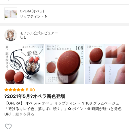
OPERA(オペラ)
リップティント N
モノシル公式レビュアー
しし
5.00
?2021年5月?オペラ新色登場
【OPERA】 オペラ▹▸ オペラ リップティント N 108 グラムベージュ
「透けるキレイ色、落ちずに続く。」✿ ポイント❁︎ 時間が経つと発色
UP⤴ …
続きを見る