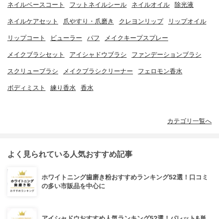
ネイルベースコート
フットネイルシール
ネイルオイル
除光液
ネイルケアセット
爪やすり・爪磨き
クレヨンリップ
リップオイル
リップコート
ビューラー
パフ
メイクキープスプレー
メイクブラシセット
アイシャドウブラシ
ファンデーションブラシ
スクリューブラシ
メイクブラシクリーナー
フェロモン香水
ボディミスト
練り香水
香水
カテゴリ一覧へ
よく見られている人気おすすめ記事
ホワイトニング歯磨き粉おすすめランキング52選！口コミ
の多い市販品を中心に
アイシャドウおすすめ人気ランキング52選！パレット&単