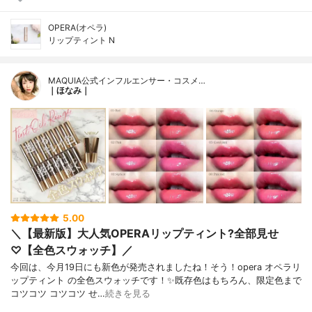
OPERA(オペラ)
リップティント N
MAQUIA公式インフルエンサー・コスメ…
｜ほなみ｜
5.00
＼【最新版】大人気OPERAリップティント?全部見せ
♡【全色スウォッチ】／
今回は、今月19日にも新色が発売されましたね！そう！opera オペラリ
ップティント の全色スウォッチです！✨既存色はもちろん、限定色まで
コツコツ コツコツ せ…
続きを見る