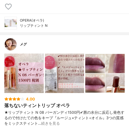
OPERA(オペラ)
リップティント N
メグ
4.00
落ちないティントリップ オペラ
★リップティント N 08 バーガンディ1500円✔︎唇の水分に反応し発色す
るので付けたての色をキープ『ルージュ×ティント÷オイル』3つの質感
をミックスティント…
続きを見る