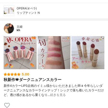
OPERA(オペラ)
リップティント N
主婦
kh
5.00
秋新作🍁ダークニュアンスカラー
新作4カラーLIPS企画のイミュ様からいただきました🧸🌷今年らしいダ
ークニュアンスなカラーラインナップ！シックで落ち着いたカラーだけ
ど、透け感があるから重くなり…
続きを見る