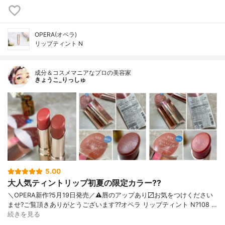
OPERA(オペラ)
リップティント N
成分＆コスメマニアなプロの美容家
きょうこ_りっしゅ
5.00
大人気ティントリップ初夏の限定カラー??
＼OPERA新作?5月19日発売／ ⚠️唇のアップあり〼 お気をつけください
ませ? ご覧頂きありがとうございます? ?オペラ リップティント N ?108 …
続きを見る