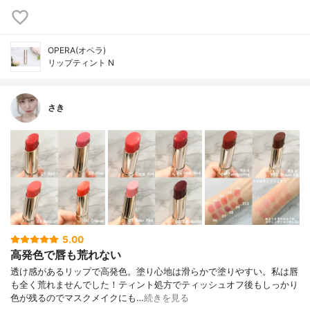
OPERA(オペラ)
リップティント N
さき
5.00
高発色で唇も荒れない
透け感があるリップで高発色。塗り心地は滑らかで塗りやすい。 私は唇
も全く荒れませんでした！ ティント処方でティッシュオフ後もしっかり
色が残るのでマスクメイクにも…
続きを見る