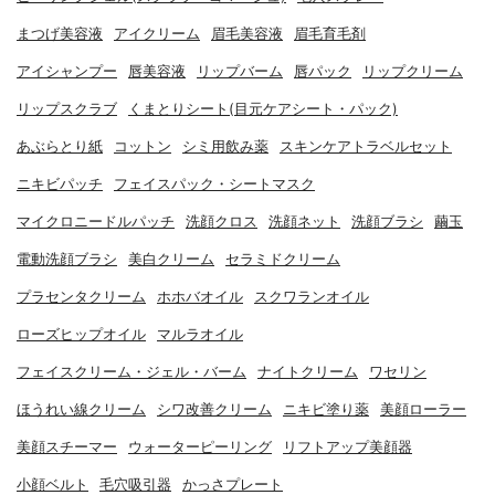
まつげ美容液
アイクリーム
眉毛美容液
眉毛育毛剤
アイシャンプー
唇美容液
リップバーム
唇パック
リップクリーム
リップスクラブ
くまとりシート(目元ケアシート・パック)
あぶらとり紙
コットン
シミ用飲み薬
スキンケアトラベルセット
ニキビパッチ
フェイスパック・シートマスク
マイクロニードルパッチ
洗顔クロス
洗顔ネット
洗顔ブラシ
繭玉
電動洗顔ブラシ
美白クリーム
セラミドクリーム
プラセンタクリーム
ホホバオイル
スクワランオイル
ローズヒップオイル
マルラオイル
フェイスクリーム・ジェル・バーム
ナイトクリーム
ワセリン
ほうれい線クリーム
シワ改善クリーム
ニキビ塗り薬
美顔ローラー
美顔スチーマー
ウォーターピーリング
リフトアップ美顔器
小顔ベルト
毛穴吸引器
かっさプレート