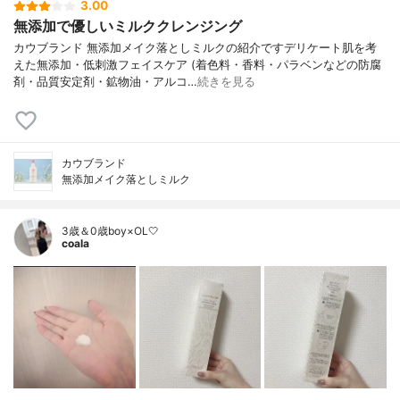
3.00
無添加で優しいミルククレンジング
カウブランド 無添加メイク落としミルクの紹介ですデリケート肌を考
えた無添加・低刺激フェイスケア (着色料・香料・パラベンなどの防腐
剤・品質安定剤・鉱物油・アルコ…
続きを見る
カウブランド
無添加メイク落としミルク
3歳＆0歳boy×OL🤍
coala