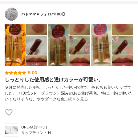
バドママ★フォロバ100◎
5.00
しっとりした使用感と透けカラーが可愛い。
９月に発売した4色。しっとりした使い心地で、色もちも良いリップで
した。〈10ボルドーブラウン〉深みのある焦げ茶色。特に、冬に使いた
いくなりそうな、ややダークな色…
続きを見る
OPERA(オペラ)
リップティント N