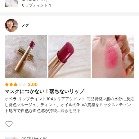
リップティント N
メグ
3.00
マスクにつかない！落ちないリップ
オペラ リップティント104クリアアシメント 商品特徴✓唇の水分に反応
し発色✓ルージュ、ティント、オイルの3つの質感をミックス✓ティン
ト処方で自然な血色感が持続…
続きを見る
OPERA(オペラ)