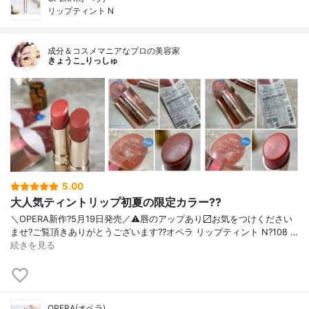
リップティント N
成分＆コスメマニアなプロの美容家
きょうこ_りっしゅ
5.00
大人気ティントリップ初夏の限定カラー??
＼OPERA新作?5月19日発売／ ⚠️唇のアップあり〼 お気をつけください
ませ? ご覧頂きありがとうございます? ?オペラ リップティント N ?108 …
続きを見る
OPERA(オペラ)