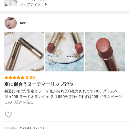
リップティント N
Kor
5.00
夏に似合うヌーディーリップ??✨
初夏に向けた限定カラー２色が5/19(水)発売されます?108 グラムベー
ジュ109 ヌードオランジェ 各 1,650円(税込)?まずは108 グラムベージ
ュの…
続きを見る
OPERA(オペラ)