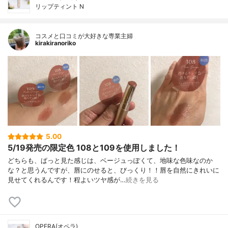
リップティント N
コスメと口コミが大好きな専業主婦
kirakiranoriko
5.00
5/19発売の限定色 108と109を使用しました！
どちらも、ぱっと見た感じは、ベージュっぽくて、地味な色味なのか
な？と思うんですが、唇にのせると、びっくり！！唇を自然にきれいに
見せてくれるんです！程よいツヤ感が…
続きを見る
OPERA(オペラ)