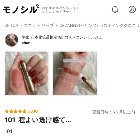
おすすめ商品がもらえる
クチコミポイ活サイト
TOP
コスメ
リップ
CEZANNE(セザンヌ) ラスティンググロス
学生･日本化粧品検定1級･コスメコンシェルジュ
chun
5.00
更新日時：6ヶ月以上前
101 ㅤㅤㅤㅤㅤㅤ 程よい透け感て...
101