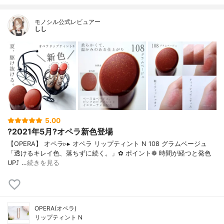
モノシル公式レビュアー
しし
5.00
?2021年5月?オペラ新色登場
【OPERA】 オペラ▹▸ オペラ リップティント N 108 グラムベージュ
「透けるキレイ色、落ちずに続く。」✿ ポイント❁︎ 時間が経つと発色
UP⤴ …
続きを見る
OPERA(オペラ)
リップティント N