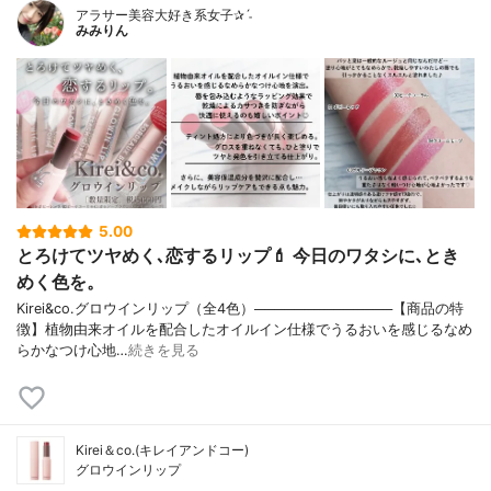
アラサー美容大好き系女子✰ˊ˗
みみりん
5.00
とろけてツヤめく､恋するリップ💄 今日のワタシに､とき
めく色を。
Kirei&co.グロウインリップ（全4色）──────────────【商品の特
徴】植物由来オイルを配合したオイルイン仕様でうるおいを感じるなめ
らかなつけ心地…
続きを見る
Kirei＆co.(キレイアンドコー)
グロウインリップ