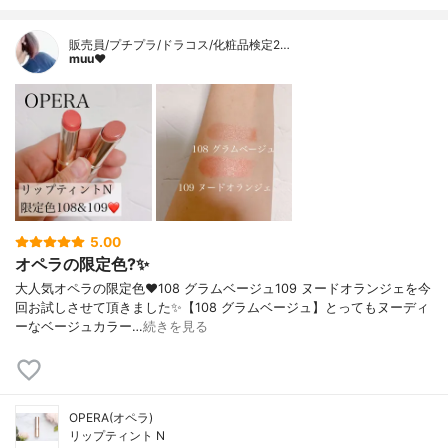
販売員/プチプラ/ドラコス/化粧品検定2…
muu❤︎
5.00
オペラの限定色?✨
大人気オペラの限定色❤️108 グラムベージュ109 ヌードオランジェを今
回お試しさせて頂きました✨【108 グラムベージュ】とってもヌーディ
ーなベージュカラー…
続きを見る
OPERA(オペラ)
リップティント N