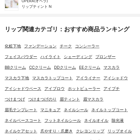
OPERA(オペラ)
リップティント N
リップ関連カテゴリ：おすすめ商品ランキング
化粧下地
ファンデーション
チーク
コンシーラー
フェイスパウダー
ハイライト
シェーディング
ブロンザー
BBクリーム
CCクリーム
DDクリーム
EEクリーム
マスカラ
マスカラ下地
マスカラトップコート
アイライナー
アイシャドウ
アイシャドウベース
アイブロウ
ホットビューラー
アイプチ
つけまつげ
つけまつげのり
眉ティント
眉マスカラ
眉毛テンプレート
マニキュア
ネイルシール
ネイルトップコート
ネイルベースコート
フットネイルシール
ネイルオイル
除光液
ネイルケアセット
爪やすり・爪磨き
クレヨンリップ
リップオイル