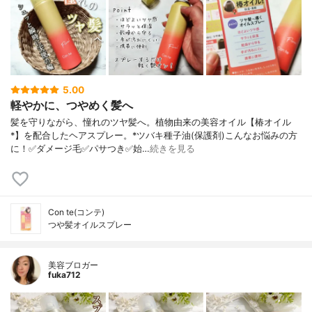
5.00
軽やかに、つやめく髪へ
髪を守りながら、憧れのツヤ髪へ。植物由来の美容オイル【椿オイル
*】を配合したヘアスプレー。*ツバキ種子油(保護剤)こんなお悩みの方
に！✅ダメージ毛✅パサつき✅始…
続きを見る
Con te(コンテ)
つや髪オイルスプレー
美容ブロガー
fuka712