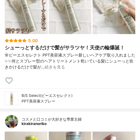
5.00
シューっとするだけで髪がサラツヤ！天使の輪爆誕！
🌸ビーエスセレクト PPT美容液スプレー⁣⁣新しいヘアケア取り入れました
✨✨⁣何とスプレー型のヘアトリートメント⁣乾いている髪にシューっと吹
きかけるだけで⁣髪が…
続きを見る
B/S Select(ビーエスセレクト)
PPT美容液スプレー
コスメと口コミが大好きな専業主婦
kirakiranoriko