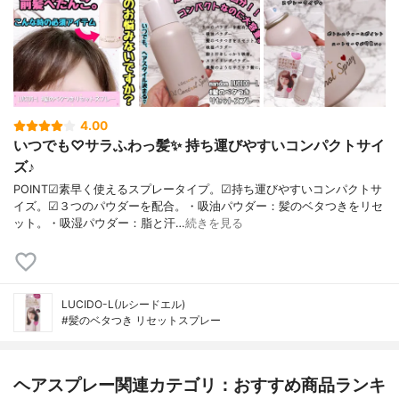
4.00
いつでも♡サラふわっ髪✨ 持ち運びやすいコンパクトサイ
ズ♪
POINT☑素早く使えるスプレータイプ。☑持ち運びやすいコンパクトサ
イズ。☑３つのパウダーを配合。・吸油パウダー：髪のベタつきをリセ
ット。・吸湿パウダー：脂と汗…
続きを見る
LUCIDO-L(ルシードエル)
#髪のベタつき リセットスプレー
ヘアスプレー関連カテゴリ：おすすめ商品ランキ