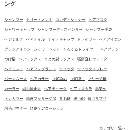
ング
シャンプー
トリートメント
コンディショナー
ヘアマスク
シャワーキャップ
シャンプーディスペンサー
シャンプー手袋
ヘアミルク
ヘアオイル
ナイトキャップ
ドライヤー
ヘアアイロン
ブラシアイロン
シャワーヘッド
くるくるドライヤー
ヘアブラシ
つげ櫛
ヘアワックス
まとめ髪ワックス
寝癖直しウォーター
ヘアミスト
ヘアフレグランス
ウィッグ
ウィッグスプレー
パーマムース
ヘアカラー
白髪染め
白髪隠し
ブリーチ剤
カーラー
縮毛矯正剤
ヘアチョーク
ヘアマスカラ
黒染め
ヘナカラー
頭皮マッサージ器
育毛剤
発毛剤
育毛サプリ
増毛パウダー
頭皮ケアローション
カテゴリ一覧へ