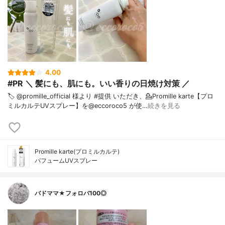
4.00
#PR ＼ 髪にも、肌にも。いい香りの日焼け対策 ／ ⁡
🏷️ @promille_official 様より #提供 いただき、⁡💁Promille karte【プロ
ミルカルテUVスプレー】を@eccoroco5 が使…
続きを見る
Promille karte(プロミルカルテ)
パフュームUVスプレー
バドママ★フォロバ100◎