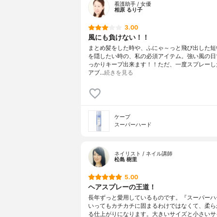
看護助手 / 女優
相原 るり子
3.00
風にも負けない！！
まとめ髪をした時や、ふにゃ～っと飛び出した短
を隠したい時の、私の必須アイテム。強い風の日
っかりキープ出来ます！！ただ、一度スプレーし
アブ…
続きを見る
ケープ
スーパーハード
ネイリスト / ネイル講師
松島 樹里
5.00
ヘアスプレーの王道！
長年ずっと愛用しているものです。『スーパーハ
いってもカチカチに固まるわけではなくて、柔ら
る仕上がりになります。大きいサイズと小さいサ