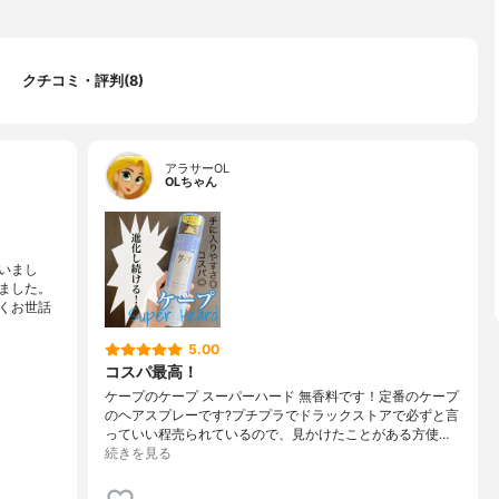
クチコミ・評判(8)
アラサーOL
OLちゃん
いまし
ました。
くお世話
5.00
コスパ最高！
ケープのケープ スーパーハード 無香料です！定番のケープ
のヘアスプレーです?プチプラでドラックストアで必ずと言
っていい程売られているので、見かけたことがある方使…
続きを見る