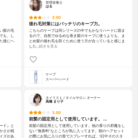
管理栄養士
はる
3.00
後れ毛対策にはバッチリのキープ力。
い髪の毛
こちらのケープは同シリーズの中でもかなりハードに固ま
でも、し
るので、自然でゆるめな巻き髪のキープに使うよりも、ま
た後にヘ
とめ髪の後れ毛を防ぐために使う方が合っていると感じま
した…
続きを見る
ケープ
スーパーハード
ネイリスト / ネイルサロン オーナー
高橋 まり子
3.00
前髪の固定用として使用しています。 ...
ード』と
前髪の固定用として使用しています。他の香りの邪魔をし
かさが残
ない"無香料"なところが気に入ってます。朝のヘアセット
イズがあ
の際にお気に入りの形でスプレーすれば、1日中そのスタ