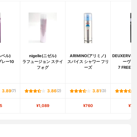
(ルベル)
nigelle(ニゼル)
ARIMINO(アリミノ)
DEUXERVE
プレー10
ラフュージョン ステイ
スパイス シャワー フリ
ーヴェー
フォグ
ーズ
7 FREEZE
3.89
(7)
3.86
(2)
3.81
(3)
5
¥1,089
¥760
¥74