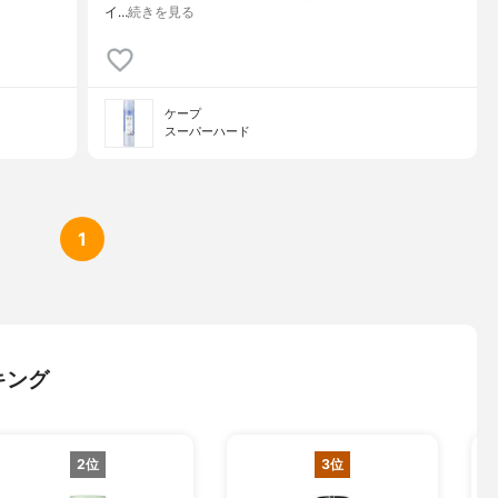
イ…
続きを見る
ケープ
スーパーハード
1
キング
2位
3位