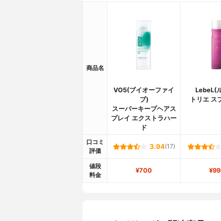
商品名
VO5(ブイオーファイ
LebeL
ブ)
トリエ ス
スーパーキープヘアス
プレイ エクストラハー
ド
口コミ
3.94
(17)
評価
値段
¥700
¥99
料金