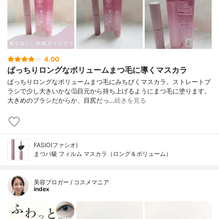
4.00
ぱっちりロングなボリュームまつ毛に導くマスカラ
ぱっちりロングなボリュームまつ毛にみちびくマスカラ。ストレートブ
ラシで少し大きいかな🤔目元から持ち上げるようにまつ毛に塗ります。
大きめのブラシだからか、目尻だっ…
続きを見る
FASIO(ファシオ)
まつパ級 フィルム マスカラ（ロング＆ボリューム）
美容ブロガー / コスメマニア
index