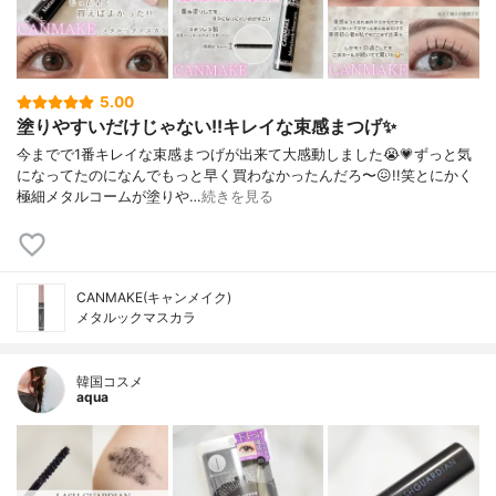
5.00
塗りやすいだけじゃない!!キレイな束感まつげ✨️
今までで1番キレイな束感まつげが出来て大感動しました😭💗⁡ずっと気
になってたのになんでもっと早く買わなかったんだろ〜😖!!笑⁡⁡とにかく
極細メタルコームが塗りや…
続きを見る
CANMAKE(キャンメイク)
メタルックマスカラ
韓国コスメ
aqua