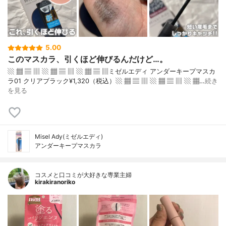
5.00
このマスカラ、引くほど伸びるんだけど…。
▧ ▦ ▤ ▥ ▧ ▦ ▤ ▥ ▧ ▦ ▤ ▥ミゼルエディ アンダーキープマスカ
ラ01 クリアブラック¥1,320（税込）▧ ▦ ▤ ▥ ▧ ▦ ▤ ▥ ▧ ▦…
続き
を見る
Misel Ady(ミゼルエディ)
アンダーキープマスカラ
コスメと口コミが大好きな専業主婦
kirakiranoriko