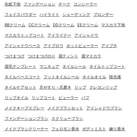
化粧下地
ファンデーション
チーク
コンシーラー
フェイスパウダー
ハイライト
シェーディング
ブロンザー
BBクリーム
CCクリーム
DDクリーム
EEクリーム
マスカラ下地
マスカラトップコート
アイライナー
アイシャドウ
アイシャドウベース
アイブロウ
ホットビューラー
アイプチ
つけまつげ
つけまつげのり
眉ティント
眉マスカラ
眉毛テンプレート
マニキュア
ネイルシール
ネイルトップコート
ネイルベースコート
フットネイルシール
ネイルオイル
除光液
ネイルケアセット
爪やすり・爪磨き
リップ
クレヨンリップ
リップオイル
リップコート
ビューラー
パフ
メイクキープスプレー
メイクブラシセット
アイシャドウブラシ
ファンデーションブラシ
スクリューブラシ
メイクブラシクリーナー
フェロモン香水
ボディミスト
練り香水