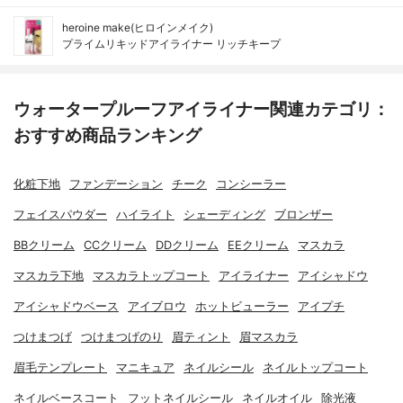
heroine make(ヒロインメイク)
プライムリキッドアイライナー リッチキープ
ウォータープルーフアイライナー関連カテゴリ：
おすすめ商品ランキング
化粧下地
ファンデーション
チーク
コンシーラー
フェイスパウダー
ハイライト
シェーディング
ブロンザー
BBクリーム
CCクリーム
DDクリーム
EEクリーム
マスカラ
マスカラ下地
マスカラトップコート
アイライナー
アイシャドウ
アイシャドウベース
アイブロウ
ホットビューラー
アイプチ
つけまつげ
つけまつげのり
眉ティント
眉マスカラ
眉毛テンプレート
マニキュア
ネイルシール
ネイルトップコート
ネイルベースコート
フットネイルシール
ネイルオイル
除光液