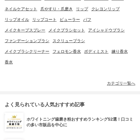
ネイルケアセット
爪やすり・爪磨き
リップ
クレヨンリップ
リップオイル
リップコート
ビューラー
パフ
メイクキープスプレー
メイクブラシセット
アイシャドウブラシ
ファンデーションブラシ
スクリューブラシ
メイクブラシクリーナー
フェロモン香水
ボディミスト
練り香水
香水
カテゴリ一覧へ
よく見られている人気おすすめ記事
ホワイトニング歯磨き粉おすすめランキング52選！口コミ
の多い市販品を中心に