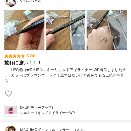
いちごちゃん
5.00
擦れに強い！！！
……⁡⁡LIPS経由💋⁡⁡D-UP⁡⁡シルキーリキッドアイライナー WP⁡⁡当選しました🎉
⁡⁡……⁡⁡カラーはブラウンブラック！⁡⁡黒ではないけど⁡⁡茶色でもな…
続きを見
る
D-UP(ディーアップ)
シルキーリキッドアイライナーWP
MAQUIA公式インフルエンサー・コスメ…