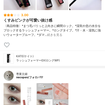
3.00
くすみピンクが可愛い抜け感
〈商品特徵〉*まつ毛バリっと上向きに瞬間ロック。*湿気や息の水分を
ブロックするラッシュフォーマー。*ロングタイプ。*汗・水・湿気に強
いウォータープルーフ。*ダマ…
続きを見る
KATE(ケイト)
ラッシュフォーマーEX(ロングWP)
専業主婦
necopen/フォロバ♡