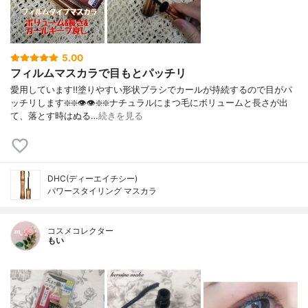
5.00
フィルムマスカラで目もとパッチリ
愛用しています‼️塗りやすい形状ブラシでカールが持続するので目がパ
ッチリします❇️❇️👁️👁️❇️❇️ナチュラルにまつ毛にボリュームと長さが出
て、落とす時はぬる…
続きを見る
DHC(ディーエイチシー)
パワースタイリング マスカラ
コスメコレクター
もい