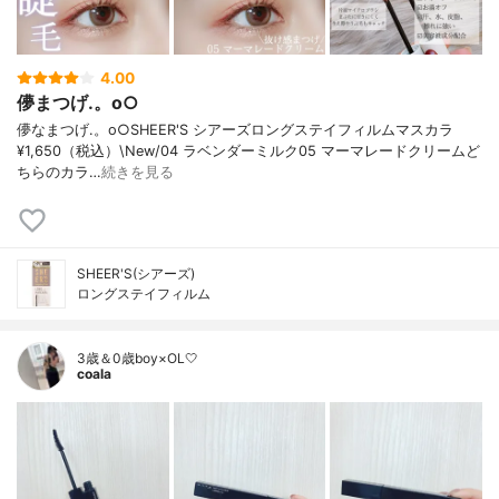
4.00
儚まつげ.。o○
儚なまつげ.。o○SHEER'S シアーズロングステイフィルムマスカラ
¥1,650（税込）\New/04 ラベンダーミルク05 マーマレードクリームど
ちらのカラ…
続きを見る
SHEER'S(シアーズ)
ロングステイフィルム
3歳＆0歳boy×OL🤍
coala