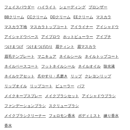
フェイスパウダー
ハイライト
シェーディング
ブロンザー
BBクリーム
CCクリーム
DDクリーム
EEクリーム
マスカラ
マスカラ下地
マスカラトップコート
アイライナー
アイシャドウ
アイシャドウベース
アイブロウ
ホットビューラー
アイプチ
つけまつげ
つけまつげのり
眉ティント
眉マスカラ
眉毛テンプレート
マニキュア
ネイルシール
ネイルトップコート
ネイルベースコート
フットネイルシール
ネイルオイル
除光液
ネイルケアセット
爪やすり・爪磨き
リップ
クレヨンリップ
リップオイル
リップコート
ビューラー
パフ
メイクキープスプレー
メイクブラシセット
アイシャドウブラシ
ファンデーションブラシ
スクリューブラシ
メイクブラシクリーナー
フェロモン香水
ボディミスト
練り香水
香水