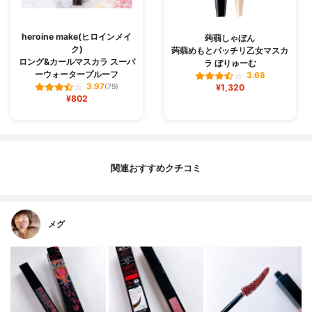
heroine make(ヒロインメイ
蒟蒻しゃぼん
ク)
蒟蒻めもとパッチリ乙女マスカ
ロング&カールマスカラ スーパ
ラ ぼりゅーむ
ーウォータープルーフ
3.68
3.97
(79)
¥1,320
¥802
関連おすすめクチコミ
メグ