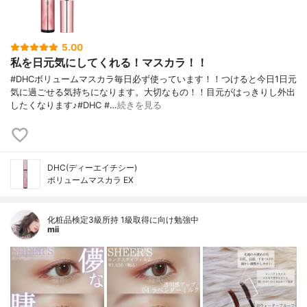
5.00
私を日元気にしてくれる！マスカラ！！
#DHCボリュームマスカラ毎日必ず使っています！！つけると今日1日元
気に過ごせる気持ちになります。大切なもの！！目元がはっきりし外出
したくなります♪#DHC #…
続きを見る
DHC(ディーエイチシー)
ボリュームマスカラ EX
化粧品検定3級所持 1級取得に向け勉強中
mii