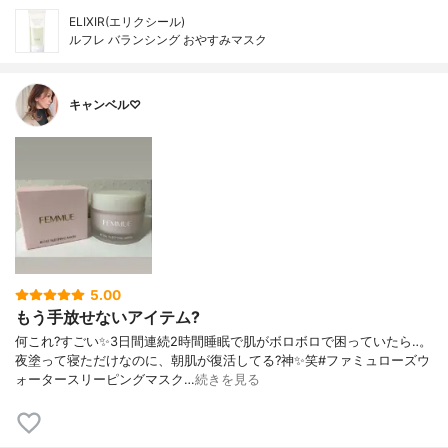
ELIXIR(エリクシール)
ルフレ バランシング おやすみマスク
キャンベル♡
5.00
もう手放せないアイテム?
何これ?すごい✨3日間連続2時間睡眠で肌がボロボロで困っていたら‥。
夜塗って寝ただけなのに、朝肌が復活してる?神✨笑#ファミュローズウ
ォータースリーピングマスク…
続きを見る