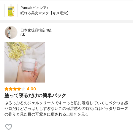
Pureal(ピュレア)
眠れる美女マスク【キメ毛穴】
日本化粧品検定 1級
itk
4.00
塗って寝るだけの簡単パック
ぷるっぷるのジェルクリームですーっと肌に浸透していくしベタつき感
ゼロだけどさっぱりしすぎないこの保湿感今の時期にはピッタリローズ
の香りと見た目の可愛さに癒される…
続きを見る