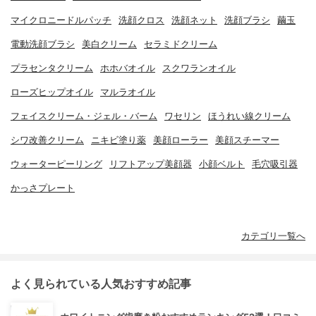
マイクロニードルパッチ
洗顔クロス
洗顔ネット
洗顔ブラシ
繭玉
電動洗顔ブラシ
美白クリーム
セラミドクリーム
プラセンタクリーム
ホホバオイル
スクワランオイル
ローズヒップオイル
マルラオイル
フェイスクリーム・ジェル・バーム
ワセリン
ほうれい線クリーム
シワ改善クリーム
ニキビ塗り薬
美顔ローラー
美顔スチーマー
ウォーターピーリング
リフトアップ美顔器
小顔ベルト
毛穴吸引器
かっさプレート
カテゴリ一覧へ
よく見られている人気おすすめ記事