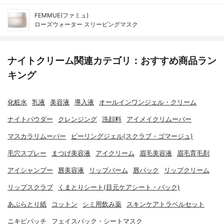
FEMMUE(ファミュ)
ローズウォーター スリーピングマスク
ナイトクリーム関連カテゴリ：おすすめ商品ラン
キング
化粧水
乳液
美容液
導入液
オールインワンジェル・クリーム
ナイトパウダー
クレンジング
洗顔料
アイメイクリムーバー
マスカラリムーバー
ピーリングジェル(スクラブ・ゴマージュ)
毛穴スプレー
まつげ美容液
アイクリーム
眉毛美容液
眉毛育毛剤
アイシャンプー
唇美容液
リップバーム
唇パック
リップクリーム
リップスクラブ
くまとりシート(目元ケアシート・パック)
あぶらとり紙
コットン
シミ用飲み薬
スキンケアトラベルセット
ニキビパッチ
フェイスパック・シートマスク