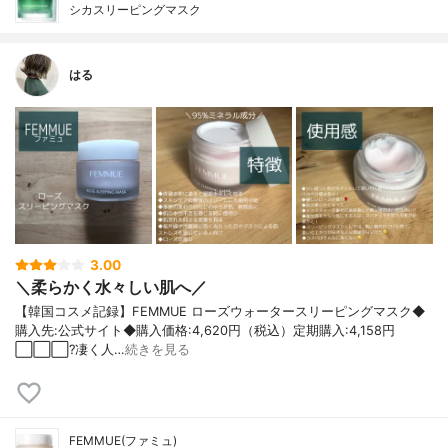
シカスリーピングマスク
はる
3.00
＼柔らかく水々しい肌へ／
【韓国コスメ記録】FEMMUE ローズウォータースリーピングマスク◆
購入先:公式サイト◆購入価格:4,620円（税込）定期購入:4,158円
⬜️⬜️⬜️?凄く人…
続きを見る
FEMMUE(ファミュ)