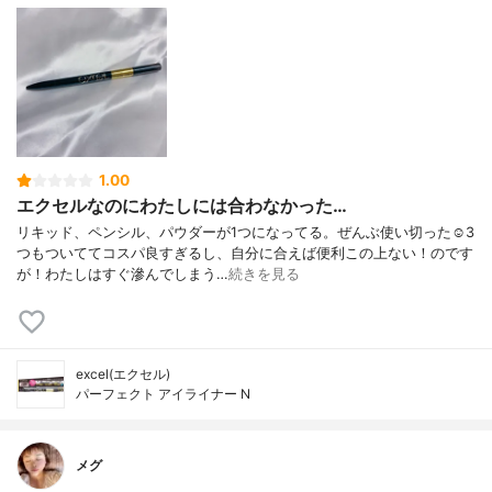
1.00
エクセルなのにわたしには合わなかった…
リキッド、ペンシル、パウダーが1つになってる。ぜんぶ使い切った☺️3
つもついててコスパ良すぎるし、自分に合えば便利この上ない！のです
が！わたしはすぐ滲んでしまう…
続きを見る
excel(エクセル)
パーフェクト アイライナー N
メグ