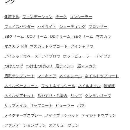
ング
化粧下地
ファンデーション
チーク
コンシーラー
フェイスパウダー
ハイライト
シェーディング
ブロンザー
BBクリーム
CCクリーム
DDクリーム
EEクリーム
マスカラ
マスカラ下地
マスカラトップコート
アイシャドウ
アイシャドウベース
アイブロウ
ホットビューラー
アイプチ
つけまつげ
つけまつげのり
眉ティント
眉マスカラ
眉毛テンプレート
マニキュア
ネイルシール
ネイルトップコート
ネイルベースコート
フットネイルシール
ネイルオイル
除光液
ネイルケアセット
爪やすり・爪磨き
リップ
クレヨンリップ
リップオイル
リップコート
ビューラー
パフ
メイクキープスプレー
メイクブラシセット
アイシャドウブラシ
ファンデーションブラシ
スクリューブラシ