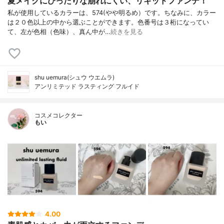
夏メイクにぴったりな崩れにくい、リキッドファンデ！
私が使用しているカラーは、574(やや明るめ）です。ちなみに、カラー
は２０色以上の中から選ぶことができます。色番号は３桁になってい
て、左が色相（色味）、真ん中が…
続きを見る
shu uemura(シュウ ウエムラ)
アンリミテッド ラスティング フルイド
コスメコレクター
もい
4.00