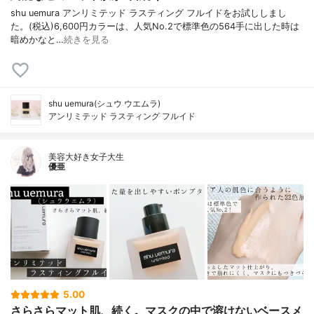
shu uemura アンリミテッド ラスティング フルイドをお試ししまし
た。(税込)6,600円カラーは、人気No.2で標準色の564手に出した時は
暗めかなと…
続きを見る
shu uemura(シュウ ウエムラ)
アンリミテッド ラスティング フルイド
美容大好き女子大生
優亜
5.00
さらさらマット肌、続く。マスクの中で溶けないベースメ