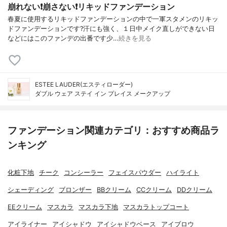
崩れない❗️崩さない❗️リキッドファンデーション
春夏に使用するリキッドファンデーションの中で一軍スタメンのリキッ
ドファンデーションです?汗にも強く、１日中メイク直しができない日
などにはこのファンデの出番です少…
続きを見る
ESTEE LAUDER(エスティローダー)
ダブル ウェア ステイ イン プレイス メークアップ
ファンデーション関連カテゴリ：おすすめ商品ラ
ンキング
化粧下地
チーク
コンシーラー
フェイスパウダー
ハイライト
シェーディング
ブロンザー
BBクリーム
CCクリーム
DDクリーム
EEクリーム
マスカラ
マスカラ下地
マスカラトップコート
アイライナー
アイシャドウ
アイシャドウベース
アイブロウ