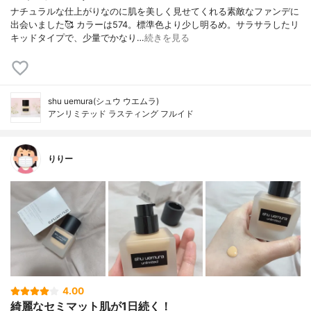
ナチュラルな仕上がりなのに肌を美しく見せてくれる素敵なファンデに
出会いました🥰 カラーは574。標準色より少し明るめ。サラサラしたリ
キッドタイプで、少量でかなり…
続きを見る
shu uemura(シュウ ウエムラ)
アンリミテッド ラスティング フルイド
りりー
4.00
綺麗なセミマット肌が1日続く！