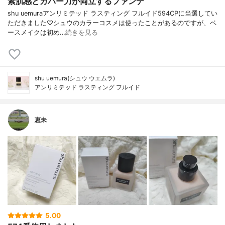
素肌感とカバー力が両立するファンデ
shu uemuraアンリミテッド ラスティング フルイド594CPに当選してい
ただきました♡シュウのカラーコスメは使ったことがあるのですが、ベ
ースメイクは初め…
続きを見る
shu uemura(シュウ ウエムラ)
アンリミテッド ラスティング フルイド
恵未
5.00