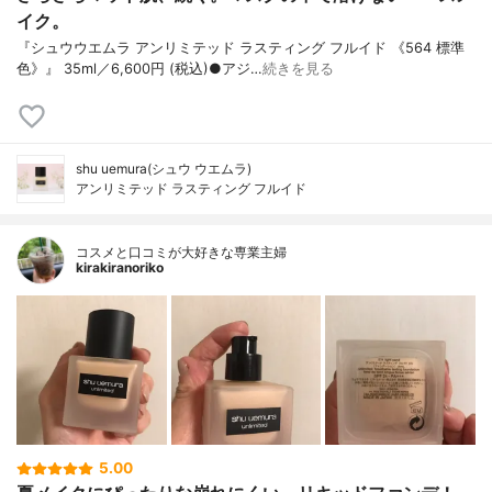
イク。
『シュウウエムラ アンリミテッド ラスティング フルイド 《564 標準
色》』 35ml／6,600円 (税込)●アジ…
続きを見る
shu uemura(シュウ ウエムラ)
アンリミテッド ラスティング フルイド
コスメと口コミが大好きな専業主婦
kirakiranoriko
5.00