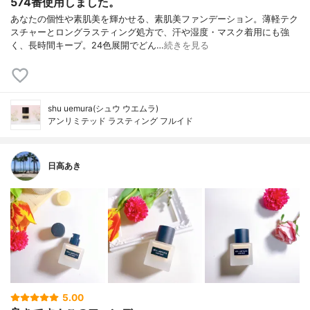
574番使用しました。
あなたの個性や素肌美を輝かせる、素肌美ファンデーション。薄軽テク
スチャーとロングラスティング処方で、汗や湿度・マスク着用にも強
く、長時間キープ。24色展開でどん…
続きを見る
shu uemura(シュウ ウエムラ)
アンリミテッド ラスティング フルイド
日高あき
5.00