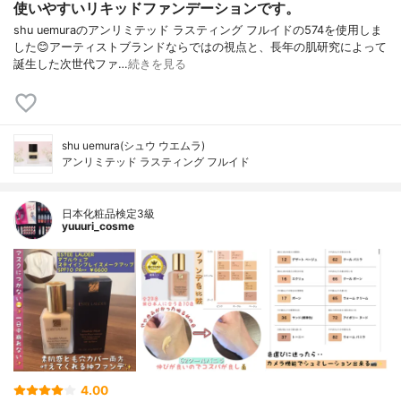
使いやすいリキッドファンデーションです。
shu uemuraのアンリミテッド ラスティング フルイドの574を使用しま
した😊アーティストブランドならではの視点と、長年の肌研究によって
誕生した次世代ファ…
続きを見る
shu uemura(シュウ ウエムラ)
アンリミテッド ラスティング フルイド
日本化粧品検定3級
yuuuri_cosme
4.00