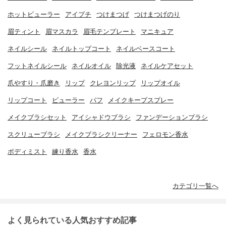
ホットビューラー
アイプチ
つけまつげ
つけまつげのり
眉ティント
眉マスカラ
眉毛テンプレート
マニキュア
ネイルシール
ネイルトップコート
ネイルベースコート
フットネイルシール
ネイルオイル
除光液
ネイルケアセット
爪やすり・爪磨き
リップ
クレヨンリップ
リップオイル
リップコート
ビューラー
パフ
メイクキープスプレー
メイクブラシセット
アイシャドウブラシ
ファンデーションブラシ
スクリューブラシ
メイクブラシクリーナー
フェロモン香水
ボディミスト
練り香水
香水
カテゴリ一覧へ
よく見られている人気おすすめ記事