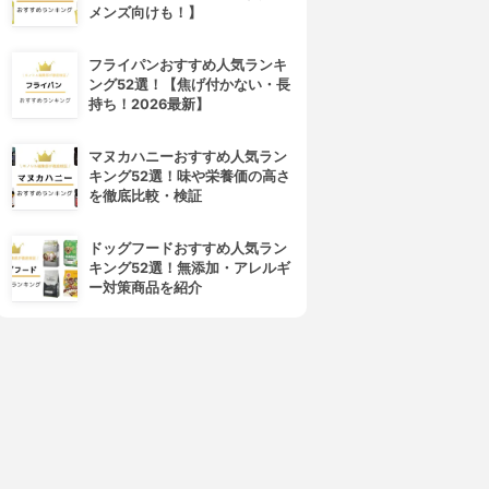
メンズ向けも！】
フライパンおすすめ人気ランキ
ング52選！【焦げ付かない・長
持ち！2026最新】
マヌカハニーおすすめ人気ラン
AYBELLINE NEW YORK(メ
dejavu(デジャヴュ)
キング52選！味や栄養価の高さ
イベリン ニューヨーク)
ラッシュノックアウト エクス
を徹底比較・検証
ボリューム エクスプレス ハイ
トラボリューム
パーカール ウォータープルー
3.91
(27)
ドッグフードおすすめ人気ラン
フ R
¥1,493
キング52選！無添加・アレルギ
3.91
(33)
ー対策商品を紹介
¥680