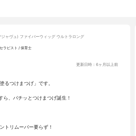
vu(デジャヴュ) ファイバーウィッグ ウルトラロング
 セラピスト / 保育士
更新日時：6ヶ月以上前
塗るつけまつげ」です。
ですら、バチッとつけまつげ誕生！
ントリムーバー要らず！