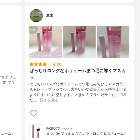
恵未
4.00
ぱっちりロングなボリュームまつ毛に導くマスカ
ラ
グ＆ボリュ
：01 ブラ
ぱっちりロングなボリュームまつ毛にみちびくマスカラ。
ストレートブラシで少し大きいかな🤔目元から持ち上げる
ようにまつ毛に塗ります。大きめのブラシだからか、目尻
だっ…
続きを見る
FASIO(ファシオ)
リューム）
まつパ級 フィルム マスカラ（ロング＆ボリューム）