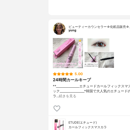
ビューティーカウンセラー☆化粧品販売☆
yung
5.00
24時間カールキープ
**⁡________________⁡エチュード⁡カールフィック
ック⁡_________________⁡⁡*韓国で大人気のエチュ
ラ…
続きを見る
ETUDE(エチュード)
カールフィックスマスカラ