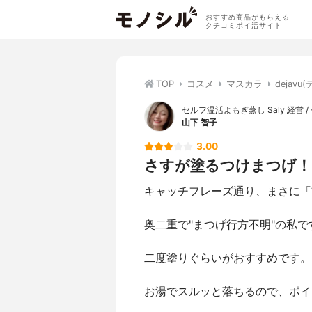
おすすめ商品がもらえる
クチコミポイ活サイト
TOP
コスメ
マスカラ
deja
セルフ温活よもぎ蒸し Saly 経営 /
山下 智子
3.00
さすが塗るつけまつげ！
キャッチフレーズ通り、まさに「
奥二重で"まつげ行方不明"の私
二度塗りぐらいがおすすめです。
お湯でスルッと落ちるので、ポイ