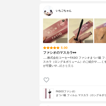
いちごちゃん
5.00
ファシオのマスカラ👀
……⁡⁡株式会社コーセー⁡⁡FASIO ファシオ⁡⁡まつパ級
スカラ⁡⁡（ロング＆ボリューム）⁡⁡のご紹介🩷️⁡⁡……⁡
が可愛い🩷️⁡⁡…
続きを見る
FASIO(ファシオ)
まつパ級 フィルム マスカラ（ロング＆ボ