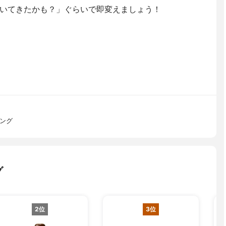
いてきたかも？」ぐらいで即変えましょう！
ロング
グ
2位
3位