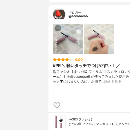
ブロガー
@eccoroco5
4.00
#PR ＼ 軽いタッチでつけやすい！ ／
💁ファシオ【まつパ級 フィルム マスカラ（ロン
ーム）】を@eccoroco5 が使ってみました⁡使用色
ック⁡⁡▼⁡⁡にじまないのに、お湯で…
続きを見る
FASIO(ファシオ)
まつパ級 フィルム マスカラ（ロング＆ボ