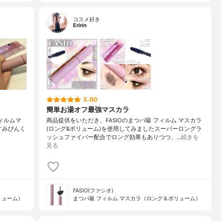
コスメ好き
Eririn
5.00
簡単お湯オフ最強マスカラ
 フィルムマ
商品提供をいただき、FASIOのまつパ級 フィルム マスカラ
⁡くすみぴんく
(ロング&ボリューム)を使用してみましたスーパーロングラ
ッシュファイバー配合でロング効果もありつつ、…
続きを
見る
FASIO(ファシオ)
リューム）
まつパ級 フィルム マスカラ（ロング＆ボリューム）