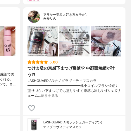
アラサー美容大好き系女子✰ˊ˗
みみりん
5.00
つけま級の束感下まつげ爆誕♡ 中顔面短縮が叶
う?!
ク繊細で美
くれる、
LASHGUARDIANナノグラヴィティマスカラ
シで、ま…
━━━━━━━━━━━━━━━極小コイルブラシ◁短く
塗りづらい下まつげでも塗りやすく束感も出しやすい♪ボリ
ューム…
続きを見る
LASHGUARDIAN(ラッシュガーディアン)
ナノグラヴィティマスカラ