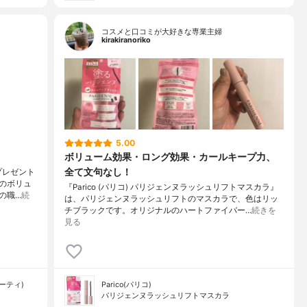
コスメと口コミが大好きな専業主婦
kirakiranoriko
5.00
ボリューム効果・ロング効果・カールキープ力、
全て文句なし！
プレゼント
のボリュ
『Parico (パリコ) パリジェンヌラッシュリフトマスカラ』
の職…
続
は、パリジェンヌラッシュリフトのマスカラで、色はリッ
チブラックです。オリジナルのハートファイバー…
続きを
見る
ューティ)
Parico(パリコ)
パリジェンヌラッシュリフトマスカラ