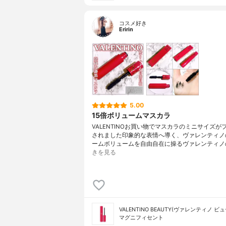
コスメ好き
Eririn
5.00
15倍ボリュームマスカラ
VALENTINOお買い物でマスカラのミニサイズが
されました印象的な表情へ導く、ヴァレンティノ
ームボリュームを自由自在に操るヴァレンティノ
きを見る
VALENTINO BEAUTY(ヴァレンティノ ビ
マグニフィセント