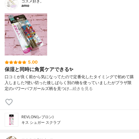
コスメ好き。
amo
5.00
保湿と同時に角質ケアできる✨
口コミが良く前から気になってたので定番化したタイミングで初めて購
入しました?使い切った後しばらく別の物を使っていましたがプラザ限
定のパワーパフガールズ柄を見つけ…
続きを見る
REVLON(レブロン)
キス シュガー スクラブ