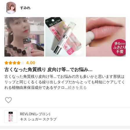
すみれ
4.00
古くなった角質残り 皮向け等…でお悩み...
古くなった角質残り皮向け等…でお悩みの方も多いかと思います形状は
リップと同じくるくる繰り出しタイプだからとっても時短にケアしてく
れる植物由来保湿成分であるザクロ…
続きを見る
REVLON(レブロン)
キス シュガー スクラブ