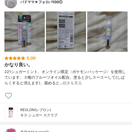
バドママ★フォロバ100◎
5.00
かなり良い。
221シュガーミント、オンライン限定〈ポケモンパッケージ〉を使用し
ています。３種のフルーツオイル配合。塗ると少しスースーして(しば
らくすると消えます)、舐めると…
続きを見る
REVLON(レブロン)
キス シュガー スクラブ