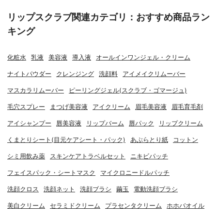
リップスクラブ関連カテゴリ：おすすめ商品ラン
キング
化粧水
乳液
美容液
導入液
オールインワンジェル・クリーム
ナイトパウダー
クレンジング
洗顔料
アイメイクリムーバー
マスカラリムーバー
ピーリングジェル(スクラブ・ゴマージュ)
毛穴スプレー
まつげ美容液
アイクリーム
眉毛美容液
眉毛育毛剤
アイシャンプー
唇美容液
リップバーム
唇パック
リップクリーム
くまとりシート(目元ケアシート・パック)
あぶらとり紙
コットン
シミ用飲み薬
スキンケアトラベルセット
ニキビパッチ
フェイスパック・シートマスク
マイクロニードルパッチ
洗顔クロス
洗顔ネット
洗顔ブラシ
繭玉
電動洗顔ブラシ
美白クリーム
セラミドクリーム
プラセンタクリーム
ホホバオイル