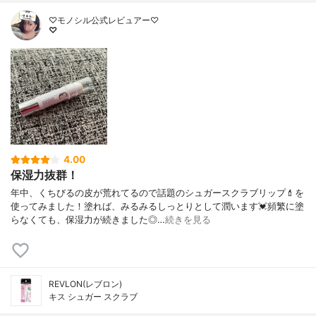
♡モノシル公式レビュアー♡
♡
4.00
保湿力抜群！
年中、くちびるの皮が荒れてるので話題のシュガースクラブリップ💄を
使ってみました！塗れば、みるみるしっとりとして潤います💓頻繁に塗
らなくても、保湿力が続きました◎…
続きを見る
REVLON(レブロン)
キス シュガー スクラブ