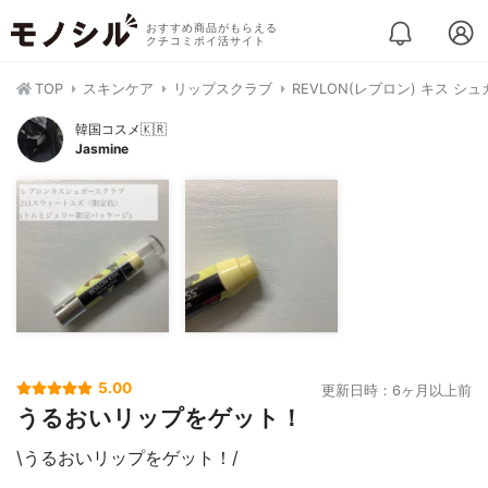
おすすめ商品がもらえる
クチコミポイ活サイト
TOP
スキンケア
リップスクラブ
REVLON(レブロン) キス シ
韓国コスメ🇰🇷
Jasmine
5.00
更新日時：6ヶ月以上前
うるおいリップをゲット！
\うるおいリップをゲット！/