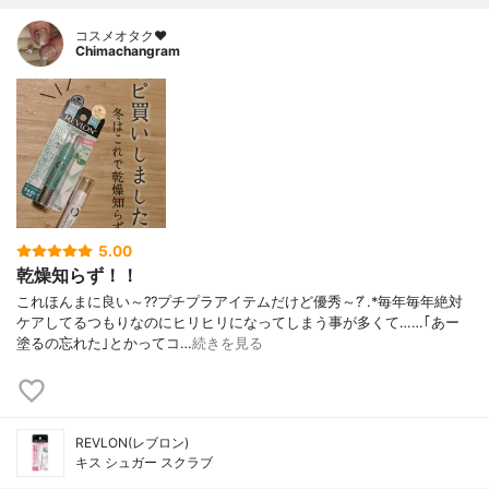
コスメオタク♥︎
Chimachangram
5.00
乾燥知らず！！
これほんまに良い～??プチプラアイテムだけど優秀～? ͛.*毎年毎年絶対
ケアしてるつもりなのにヒリヒリになってしまう事が多くて……｢あー
塗るの忘れた｣とかってコ…
続きを見る
REVLON(レブロン)
キス シュガー スクラブ