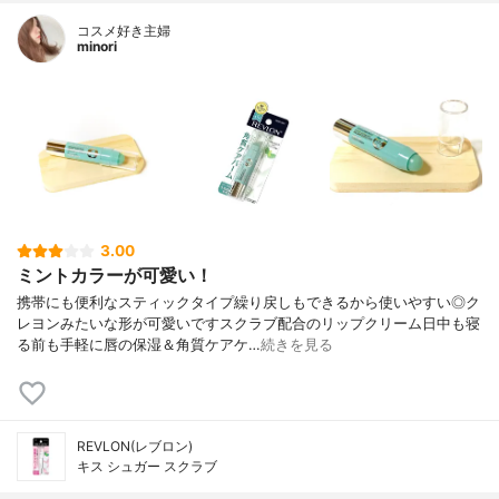
コスメ好き主婦
minori
3.00
ミントカラーが可愛い！
携帯にも便利なスティックタイプ繰り戻しもできるから使いやすい◎ク
レヨンみたいな形が可愛いですスクラブ配合のリップクリーム日中も寝
る前も手軽に唇の保湿＆角質ケアケ…
続きを見る
REVLON(レブロン)
キス シュガー スクラブ