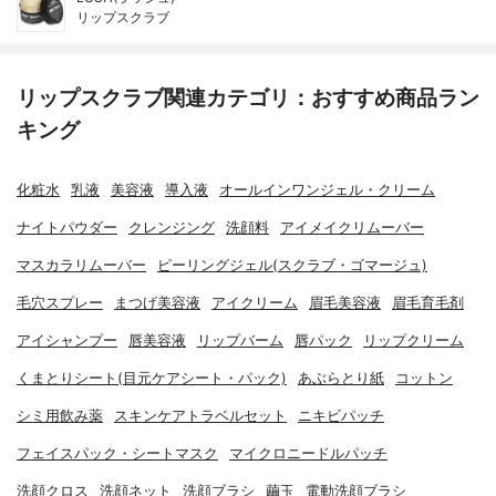
リップスクラブ
リップスクラブ関連カテゴリ：おすすめ商品ラン
キング
化粧水
乳液
美容液
導入液
オールインワンジェル・クリーム
ナイトパウダー
クレンジング
洗顔料
アイメイクリムーバー
マスカラリムーバー
ピーリングジェル(スクラブ・ゴマージュ)
毛穴スプレー
まつげ美容液
アイクリーム
眉毛美容液
眉毛育毛剤
アイシャンプー
唇美容液
リップバーム
唇パック
リップクリーム
くまとりシート(目元ケアシート・パック)
あぶらとり紙
コットン
シミ用飲み薬
スキンケアトラベルセット
ニキビパッチ
フェイスパック・シートマスク
マイクロニードルパッチ
洗顔クロス
洗顔ネット
洗顔ブラシ
繭玉
電動洗顔ブラシ