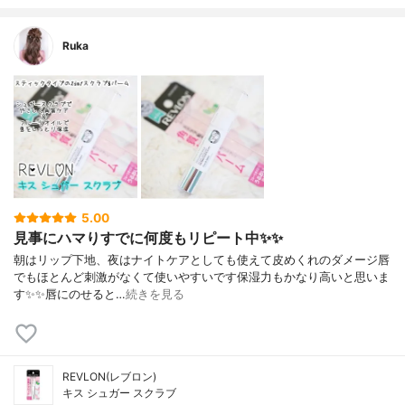
Ruka
5.00
見事にハマりすでに何度もリピート中✨✨
朝はリップ下地、夜はナイトケアとしても使えて皮めくれのダメージ唇
でもほとんど刺激がなくて使いやすいです保湿力もかなり高いと思いま
す✨✨唇にのせると…
続きを見る
REVLON(レブロン)
キス シュガー スクラブ