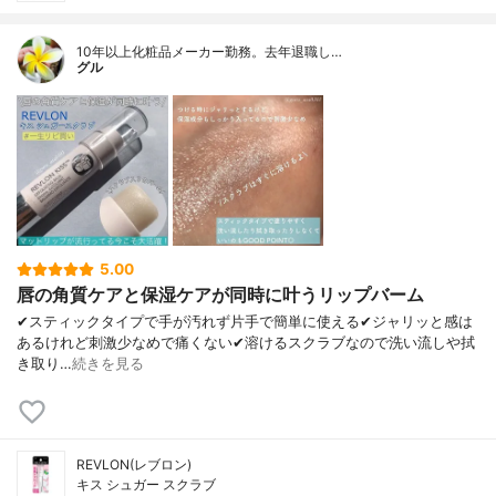
10年以上化粧品メーカー勤務。去年退職し…
グル
5.00
唇の角質ケアと保湿ケアが同時に叶うリップバーム
✔︎スティックタイプで手が汚れず片手で簡単に使える✔︎ジャリッと感は
あるけれど刺激少なめで痛くない✔︎溶けるスクラブなので洗い流しや拭
き取り…
続きを見る
REVLON(レブロン)
キス シュガー スクラブ