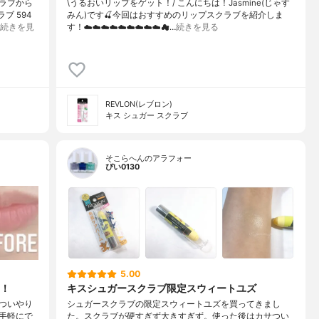
ラブから
\うるおいリップをゲット！/ こんにちは！Jasmine(じゃす
ブ 594
みん)です🍒今回はおすすめのリップスクラブを紹介しま
続きを見
す！☁️☁️☁️☁️☁️☁️☁️☁️☁️☁…
続きを見る
REVLON(レブロン)
キス シュガー スクラブ
そこらへんのアラフォー
ぴい0130
5.00
！
キスシュガースクラブ限定スウィートユズ
ついやり
シュガースクラブの限定スウィートユズを買ってきまし
手軽にで
た。スクラブが硬すぎず大きすぎず。使った後はカサつい