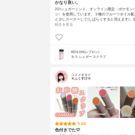
かなり良い。
221シュガーミント、オンライン限定〈ポケモン
ジ〉を使用しています。３種のフルーツオイル配
と少しスースーして(しばらくすると消えます)、
続きを見る
REVLON(レブロン)
キス シュガー スクラブ
コスメオタク
☆ふくすけ☆
5.00
色付きでた♡