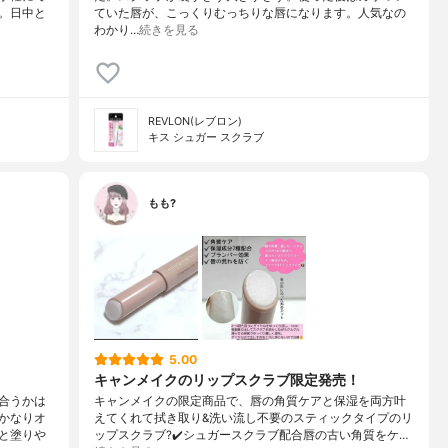
。日中と
ていた唇が、こっくりむっちりな唇になります。人気なの
わかり…
続きを見る
REVLON(レブロン)
キス シュガー スクラブ
もも?
5.00
キャンメイクのリップスクラブ限定発売！
合うかは
キャンメイクの限定商品で、唇の角質ケアと保湿を両方叶
かなりオ
えてくれて拭き取り&洗い流し不要のスティックタイプのリ
と塗りや
ップスクラブ?✔️シュガースクラブ配合唇の古い角質をケ…