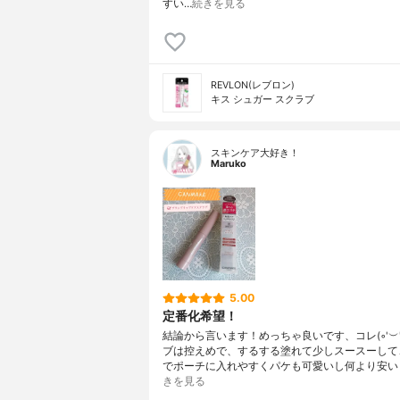
すい…
続きを見る
REVLON(レブロン)
キス シュガー スクラブ
スキンケア大好き！
Maruko
5.00
定番化希望！
結論から言います！めっちゃ良いです、コレ(◦'︶'
ブは控えめで、するする塗れて少しスースーして
でポーチに入れやすくパケも可愛いし何より安い
きを見る