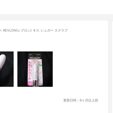
REVLON(レブロン) キス シュガー スクラブ
更新日時：6ヶ月以上前