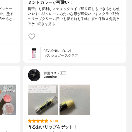
ミントカラーが可愛い！
パッケー
携帯にも便利なスティックタイプ繰り戻しもできるから使
合。塗る
いやすい◎クレヨンみたいな形が可愛いですスクラブ配合
舐めると…
のリップクリーム日中も寝る前も手軽に唇の保湿＆角質ケ
アケ…
続きを見る
REVLON(レブロン)
キス シュガー スクラブ
韓国コスメ🇰🇷
Jasmine
5.00
うるおいリップをゲット！