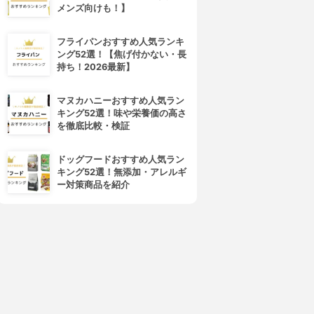
メンズ向けも！】
フライパンおすすめ人気ランキ
ング52選！【焦げ付かない・長
持ち！2026最新】
マヌカハニーおすすめ人気ラン
キング52選！味や栄養価の高さ
を徹底比較・検証
4位
5位
ドッグフードおすすめ人気ラン
キング52選！無添加・アレルギ
ー対策商品を紹介
Dior(ディオール)
ETUDE(エチュード)
アディクト スクラブ&バーム
キスフル リップケア スクラブ
3.83
3.82
(12)
(1)
¥3,190
¥560