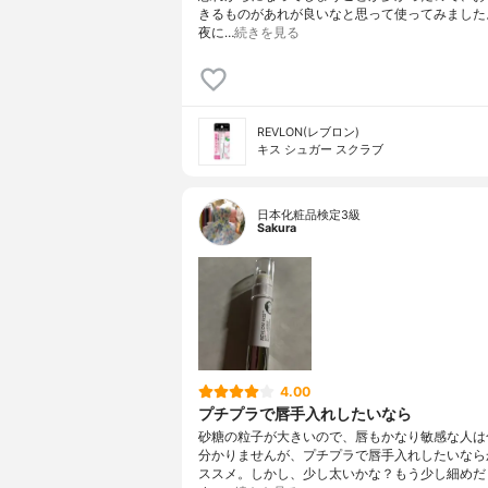
きるものがあれが良いなと思って使ってみました
夜に…
続きを見る
REVLON(レブロン)
キス シュガー スクラブ
日本化粧品検定3級
Sakura
4.00
プチプラで唇手入れしたいなら
砂糖の粒子が大きいので、唇もかなり敏感な人は
分かりませんが、プチプラで唇手入れしたいなら
ススメ。しかし、少し太いかな？もう少し細めだ