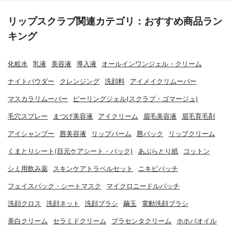
リップスクラブ関連カテゴリ：おすすめ商品ラン
キング
化粧水
乳液
美容液
導入液
オールインワンジェル・クリーム
ナイトパウダー
クレンジング
洗顔料
アイメイクリムーバー
マスカラリムーバー
ピーリングジェル(スクラブ・ゴマージュ)
毛穴スプレー
まつげ美容液
アイクリーム
眉毛美容液
眉毛育毛剤
アイシャンプー
唇美容液
リップバーム
唇パック
リップクリーム
くまとりシート(目元ケアシート・パック)
あぶらとり紙
コットン
シミ用飲み薬
スキンケアトラベルセット
ニキビパッチ
フェイスパック・シートマスク
マイクロニードルパッチ
洗顔クロス
洗顔ネット
洗顔ブラシ
繭玉
電動洗顔ブラシ
美白クリーム
セラミドクリーム
プラセンタクリーム
ホホバオイル