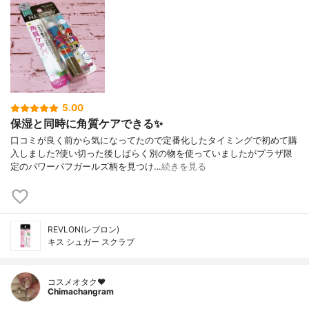
5.00
保湿と同時に角質ケアできる✨
口コミが良く前から気になってたので定番化したタイミングで初めて購
入しました?使い切った後しばらく別の物を使っていましたがプラザ限
定のパワーパフガールズ柄を見つけ…
続きを見る
REVLON(レブロン)
キス シュガー スクラブ
コスメオタク♥︎
Chimachangram