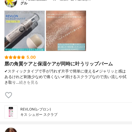
グル
5.00
唇の角質ケアと保湿ケアが同時に叶うリップバーム
✔︎スティックタイプで手が汚れず片手で簡単に使える✔︎ジャリッと感は
あるけれど刺激少なめで痛くない✔︎溶けるスクラブなので洗い流しや拭
き取り…
続きを見る
REVLON(レブロン)
キス シュガー スクラブ