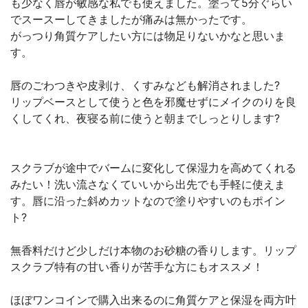
も少なく唇が敏感な私でも使えました。塗って5分ぐらい
でスースーしてきましたが痛みは無かったです。
がっつり角質ケアしたい方には物足りないかなと思いま
す。
唇のごわつきや皮剥け、くすみなども解消されました?
リップベースとして使うと色を邪魔せずにメイクのりを良
くしてくれ、夜寝る前に使うと朝までしっとりします?
スクラブが途中でバームに変化して保湿力を高めてくれる
みたい！洗い流さなくていいから出先でも手軽に使えま
す。唇に沿った斜めカットなので塗りやすいのもポイン
ト?
無香料だけど少しだけ本物のお砂糖の香りします。リップ
スクラブ特有の甘い香りが苦手な方にもオススメ！
ほぼワンコインで購入出来るのに角質ケアと保湿を両方叶