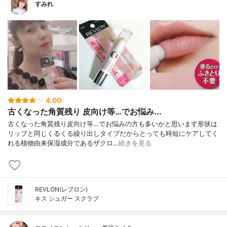
すみれ
4.00
古くなった角質残り 皮向け等…でお悩み...
古くなった角質残り皮向け等…でお悩みの方も多いかと思います形状は
リップと同じくるくる繰り出しタイプだからとっても時短にケアしてく
れる植物由来保湿成分であるザクロ…
続きを見る
REVLON(レブロン)
キス シュガー スクラブ