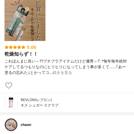
5.00
乾燥知らず！！
これほんまに良い～??プチプラアイテムだけど優秀～? ͛.*毎年毎年絶対
ケアしてるつもりなのにヒリヒリになってしまう事が多くて……｢あー
塗るの忘れた｣とかってコ…
続きを見る
REVLON(レブロン)
キス シュガー スクラブ
chaan