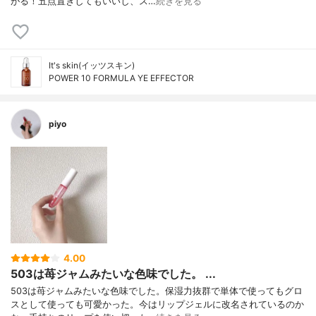
がる！五点置きしてもいいし、ス…
続きを見る
It's skin(イッツスキン)
POWER 10 FORMULA YE EFFECTOR
piyo
4.00
503は苺ジャムみたいな色味でした。 ...
503は苺ジャムみたいな色味でした。保湿力抜群で単体で使ってもグロ
スとして使っても可愛かった。今はリップジェルに改名されているのか