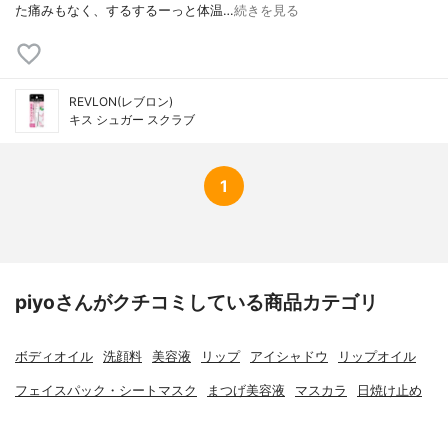
た痛みもなく、するするーっと体温…
続きを見る
REVLON(レブロン)
キス シュガー スクラブ
1
piyoさんがクチコミしている商品カテゴリ
ボディオイル
洗顔料
美容液
リップ
アイシャドウ
リップオイル
フェイスパック・シートマスク
まつげ美容液
マスカラ
日焼け止め