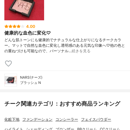
4.00
健康的な血色に変化♡
どんな肌トーンにも健康的でナチュラルな仕上がりになるチークカラ
ー。マットで自然な血色に変化し透明感のある元気な印象へ♡他の色と
の重ねづけも可能なので、パーソナル…
続きを見る
NARS(ナーズ)
ブラッシュ N
チーク関連カテゴリ：おすすめ商品ランキング
化粧下地
ファンデーション
コンシーラー
フェイスパウダー
ハイライト
シェーディング
ブロンザー
BBクリーム
CCクリーム