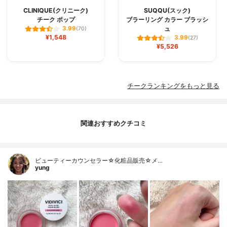
CLINIQUE(クリニーク)
SUQQU(スック)
チーク ポップ
ブラーリング カラー ブラッシ
ュ
3.99
(70)
¥1,548
3.99
(27)
¥5,526
チークランキングをもっと見る
関連おすすめクチコミ
ビューティーカウンセラー☆化粧品販売☆メ…
yung