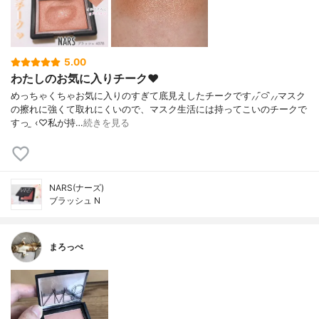
5.00
わたしのお気に入りチーク‪‪❤︎‬
めっちゃくちゃお気に入りのすぎて底見えしたチークです⸝⸝ ᷇࿀ ᷆⸝⸝マスク
の擦れに強くて取れにくいので、マスク生活には持ってこいのチークで
すっ ̫ ‹♡私が持…
続きを見る
NARS(ナーズ)
ブラッシュ N
まろっぺ