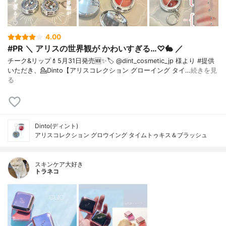
4.00
#PR ＼ アリスの世界観が かわいすぎる…♡🐇 ／
チーク&リップ💄⁡5月31日発売🆕✨⁡🏷️ @dint_cosmetic_jp 様より #提供
いただき、⁡💁Dinto【アリスコレクション グローイング タイ…
続きを見
る
Dinto(ディント)
アリスコレクション グロウイング タイムトゥキス＆ブラッシュ
スキンケア大好き
トラネコ