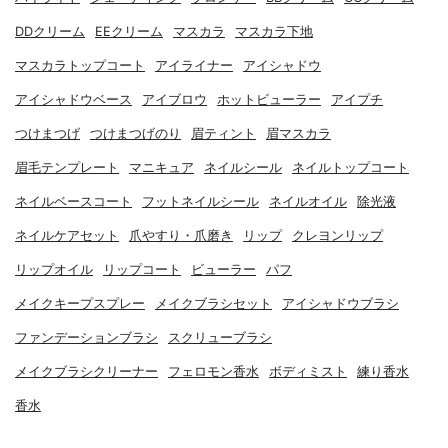
DDクリーム
EEクリーム
マスカラ
マスカラ下地
マスカラトップコート
アイライナー
アイシャドウ
アイシャドウベース
アイブロウ
ホットビューラー
アイプチ
つけまつげ
つけまつげのり
眉ティント
眉マスカラ
眉毛テンプレート
マニキュア
ネイルシール
ネイルトップコート
ネイルベースコート
フットネイルシール
ネイルオイル
除光液
ネイルケアセット
爪やすり・爪磨き
リップ
クレヨンリップ
リップオイル
リップコート
ビューラー
パフ
メイクキープスプレー
メイクブラシセット
アイシャドウブラシ
ファンデーションブラシ
スクリューブラシ
メイクブラシクリーナー
フェロモン香水
ボディミスト
練り香水
香水