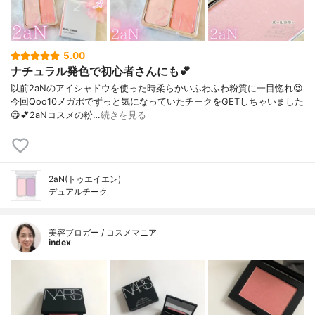
5.00
ナチュラル発色で初心者さんにも💕
以前2aNのアイシャドウを使った時柔らかいふわふわ粉質に一目惚れ😍⁡
今回Qoo10メガポでずっと気になっていたチークをGETしちゃいました
😋💕⁡2aNコスメの粉…
続きを見る
2aN(トゥエイエン)
デュアルチーク
美容ブロガー / コスメマニア
index