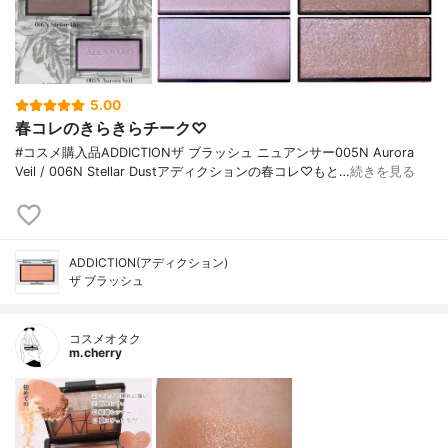
5.00
春コレのきらきらチーク♡
#コスメ購入品ADDICTIONザ ブラッシュ ニュアンサー005N Aurora
Veil / 006N Stellar Dustアディクションの春コレ♡もと…
続きを見る
ADDICTION(アディクション)
ザ ブラッシュ
コスメオタク
m.cherry