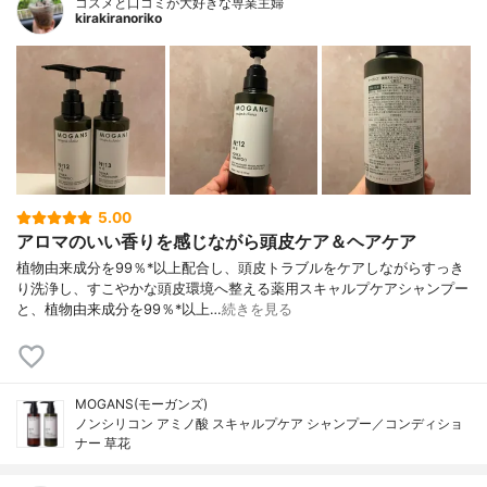
コスメと口コミが大好きな専業主婦
kirakiranoriko
5.00
アロマのいい香りを感じながら頭皮ケア＆ヘアケア
植物由来成分を99％*以上配合し、頭皮トラブルをケアしながらすっき
り洗浄し、すこやかな頭皮環境へ整える薬用スキャルプケアシャンプー
と、植物由来成分を99％*以上…
続きを見る
MOGANS(モーガンズ)
ノンシリコン アミノ酸 スキャルプケア シャンプー／コンディショ
ナー 草花