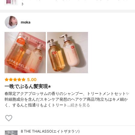
ト
moka
5.00
一晩でぷるん髪実現⭐︎
春限定アクアブロッサムの香りのシャンプー、トリートメントセット✨
幹細胞成分を含んだスキンケア発想のヘアケア商品?泡立ちはキメ細か
く、するんと指通りもよくトリート…
続きを見る
8 THE THALASSO(エイトザタラソ)