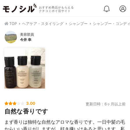
おすすめ商品がもらえる
クチコミポイ活サイト
TOP
ヘアケア・スタイリング
シャンプー
シャンプー・コンデ
美容部員
今井 幸
3.00
更新日時：6ヶ月以上前
自然な香りです
まず香りは独特な自然なアロマな香りです。一日中髪の毛
からいい香りがしますが、好き嫌いはあると思います。私