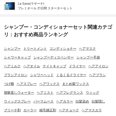
La Sana(ラサーナ)
プレミオール 21日間 スターターセット
シャンプー・コンディショナーセット関連カテゴ
リ：おすすめ商品ランキング
シャンプー
トリートメント
コンディショナー
ヘアマスク
シャワーキャップ
シャンプーディスペンサー
シャンプー手袋
ヘアミルク
ヘアオイル
ナイトキャップ
ドライヤー
ヘアアイロン
ブラシアイロン
シャワーヘッド
くるくるドライヤー
ヘアブラシ
つげ櫛
ヘアスプレー
ヘアワックス
まとめ髪ワックス
寝癖直しウォーター
ヘアミスト
ヘアフレグランス
ウィッグ
ウィッグスプレー
パーマムース
ヘアカラー
白髪染め
白髪隠し
ブリーチ剤
カーラー
縮毛矯正剤
ヘアチョーク
ヘアマスカラ