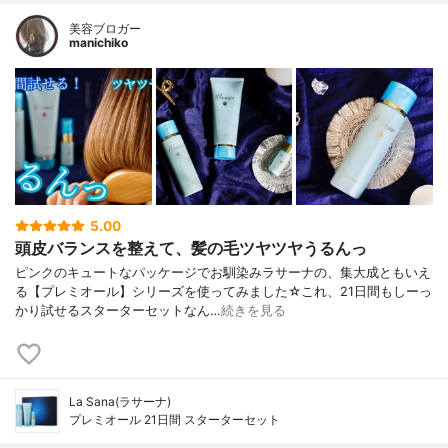
美容ブロガー
manichiko
5.00
頭皮バランスを整えて、髪の毛ツヤツヤうるんっ
ピンクのキュートなパッケージでお馴染みラサーナの、集大成ともいえ
る【プレミオール】シリーズを使ってみました☆これ、21日間もしーっ
かり試せるスターターセットなん…
続きを見る
La Sana(ラサーナ)
プレミオール 21日間 スターターセット