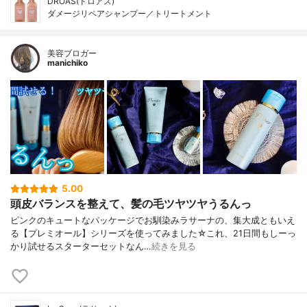
DROAS(ドロアス)
ダメージリペアシャンプー／トリートメント
美容ブロガー
manichiko
5.00
頭皮バランスを整えて、髪の毛ツヤツヤうるんっ
ピンクのキュートなパッケージでお馴染みラサーナの、集大成ともいえ
る【プレミオール】シリーズを使ってみました☆これ、21日間もしーっ
かり試せるスターターセットなん…
続きを見る