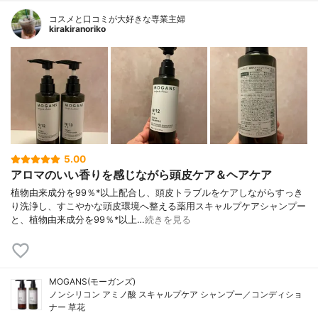
コスメと口コミが大好きな専業主婦
kirakiranoriko
5.00
アロマのいい香りを感じながら頭皮ケア＆ヘアケア
植物由来成分を99％*以上配合し、頭皮トラブルをケアしながらすっき
り洗浄し、すこやかな頭皮環境へ整える薬用スキャルプケアシャンプー
と、植物由来成分を99％*以上…
続きを見る
MOGANS(モーガンズ)
ノンシリコン アミノ酸 スキャルプケア シャンプー／コンディショ
ナー 草花