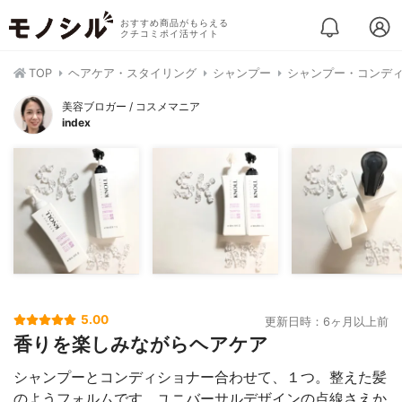
おすすめ商品がもらえる
クチコミポイ活サイト
TOP
ヘアケア・スタイリング
シャンプー
シャンプー・コンデ
美容ブロガー / コスメマニア
index
5.00
更新日時：6ヶ月以上前
香りを楽しみながらヘアケア
シャンプーとコンディショナー合わせて、１つ。整えた髪
のようフォルムです。ユニバーサルデザインの点線さえか