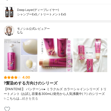
Deep Layer(ディープレイヤー)
シャンプーExS／トリートメントExS
モノシル公式レビュアー
しし
4.00
?髪染めする方向けのシリーズ
【PANTENE】 パンテーン▹▸ ミラクルズ カラーシャインシリーズ トリ
ートメント (お試し容量各300mL)発売から人気沸騰中(？) のシリーズ
✨こちらは…
続きを見る