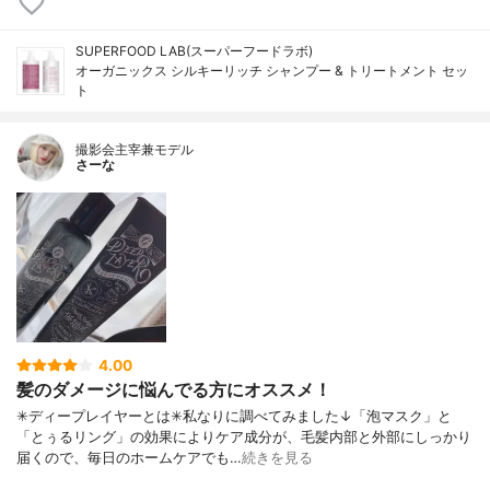
SUPERFOOD LAB(スーパーフードラボ)
オーガニックス シルキーリッチ シャンプー & トリートメント セッ
ト
撮影会主宰兼モデル
さーな
4.00
髪のダメージに悩んでる方にオススメ！
✳︎ディープレイヤーとは✳︎私なりに調べてみました↓「泡マスク」と
「とぅるリング」の効果によりケア成分が、毛髪内部と外部にしっかり
届くので、毎日のホームケアでも…
続きを見る