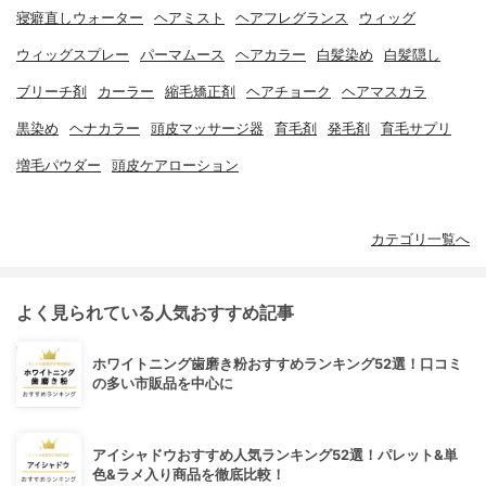
寝癖直しウォーター
ヘアミスト
ヘアフレグランス
ウィッグ
ウィッグスプレー
パーマムース
ヘアカラー
白髪染め
白髪隠し
ブリーチ剤
カーラー
縮毛矯正剤
ヘアチョーク
ヘアマスカラ
黒染め
ヘナカラー
頭皮マッサージ器
育毛剤
発毛剤
育毛サプリ
増毛パウダー
頭皮ケアローション
カテゴリ一覧へ
よく見られている人気おすすめ記事
ホワイトニング歯磨き粉おすすめランキング52選！口コミ
の多い市販品を中心に
アイシャドウおすすめ人気ランキング52選！パレット&単
色&ラメ入り商品を徹底比較！