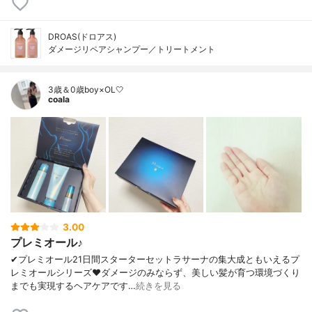
DROAS(ドロアス)
ダメージリペアシャンプー／トリートメント
3歳＆0歳boy×OL🤍
coala
3.00
プレミオール♪
✔︎プレミオール21日間スターターセットラサーナの集大成ともいえるプ
レミオールシリーズ❤︎ダメージのみならず、美しい髪が育つ環境づくり
までも実現するヘアケアです…
続きを見る