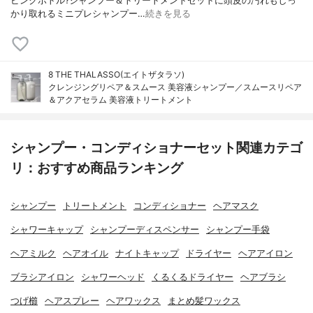
ピンクボトル?シャンプー＆トリートメントセットに頭皮の汚れもしっ
かり取れるミニプレシャンプー…
続きを見る
8 THE THALASSO(エイトザタラソ)
クレンジングリペア＆スムース 美容液シャンプー／スムースリペア
＆アクアセラム 美容液トリートメント
シャンプー・コンディショナーセット関連カテゴ
リ：おすすめ商品ランキング
シャンプー
トリートメント
コンディショナー
ヘアマスク
シャワーキャップ
シャンプーディスペンサー
シャンプー手袋
ヘアミルク
ヘアオイル
ナイトキャップ
ドライヤー
ヘアアイロン
ブラシアイロン
シャワーヘッド
くるくるドライヤー
ヘアブラシ
つげ櫛
ヘアスプレー
ヘアワックス
まとめ髪ワックス