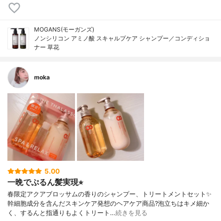
MOGANS(モーガンズ)
ノンシリコン アミノ酸 スキャルプケア シャンプー／コンディショ
ナー 草花
moka
5.00
一晩でぷるん髪実現⭐︎
春限定アクアブロッサムの香りのシャンプー、トリートメントセット✨
幹細胞成分を含んだスキンケア発想のヘアケア商品?泡立ちはキメ細か
く、するんと指通りもよくトリート…
続きを見る