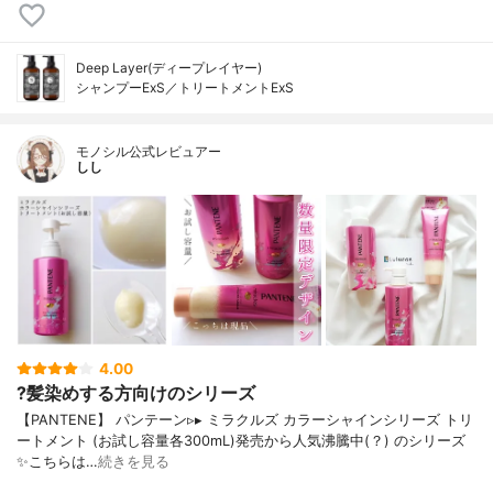
Deep Layer(ディープレイヤー)
シャンプーExS／トリートメントExS
モノシル公式レビュアー
しし
4.00
?髪染めする方向けのシリーズ
【PANTENE】 パンテーン▹▸ ミラクルズ カラーシャインシリーズ トリ
ートメント (お試し容量各300mL)発売から人気沸騰中(？) のシリーズ
✨こちらは…
続きを見る