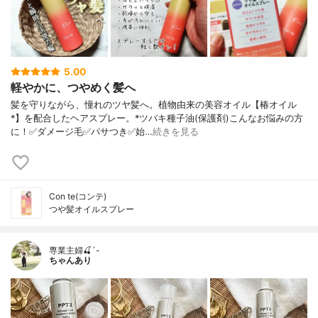
5.00
軽やかに、つやめく髪へ
髪を守りながら、憧れのツヤ髪へ。植物由来の美容オイル【椿オイル
*】を配合したヘアスプレー。*ツバキ種子油(保護剤)こんなお悩みの方
に！✅ダメージ毛✅パサつき✅始…
続きを見る
Con te(コンテ)
つや髪オイルスプレー
専業主婦🍒´-
ちゃんあり