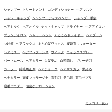
シャンプー
トリートメント
コンディショナー
ヘアマスク
シャワーキャップ
シャンプーディスペンサー
シャンプー手袋
ヘアミルク
ヘアオイル
ナイトキャップ
ドライヤー
ヘアアイロン
ブラシアイロン
シャワーヘッド
くるくるドライヤー
ヘアブラシ
つげ櫛
ヘアワックス
まとめ髪ワックス
寝癖直しウォーター
ヘアミスト
ヘアフレグランス
ウィッグ
ウィッグスプレー
パーマムース
ヘアカラー
白髪染め
白髪隠し
ブリーチ剤
カーラー
縮毛矯正剤
ヘアチョーク
ヘアマスカラ
黒染め
ヘナカラー
頭皮マッサージ器
育毛剤
発毛剤
育毛サプリ
増毛パウダー
頭皮ケアローション
カテゴリ一覧へ