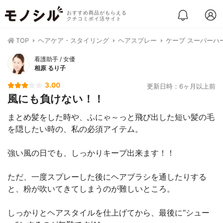
おすすめ商品がもらえる
クチコミポイ活サイト
TOP
ヘアケア・スタイリング
ヘアスプレー
ケープ スーパーハ
看護助手 / 女優
相原 るり子
3.00
更新日時：6ヶ月以上前
風にも負けない！！
まとめ髪をした時や、ふにゃ～っと飛び出した短い髪の毛
を隠したい時の、私の必須アイテム。
強い風の日でも、しっかりキープ出来ます！！
ただ、一度スプレーした後にヘアブラシを通したりする
と、粉が吹いてきてしまうのが難しいところ。
しっかりとヘアスタイルを仕上げてから、最後に“シュー