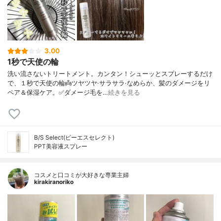
3.00
1秒で天使の輪
洗い流さないトリートメント。カンタン！シューッとスプレーするだけ
で、１秒で天使の輪👼ツヤツヤ·サラサラ·なめらか、髪のダメージをリ
ペア＆保湿ケア。✅ダメージ毛を…
続きを見る
B/S Select(ビーエスセレクト)
PPT美容液スプレー
コスメと口コミが大好きな専業主婦
kirakiranoriko