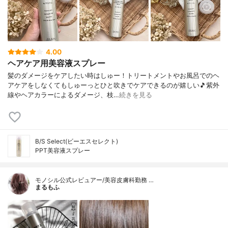
4.00
ヘアケア用美容液スプレー
髪のダメージをケアしたい時はしゅー！トリートメントやお風呂でのヘ
アケアをしなくてもしゅーっとひと吹きでケアできるのが嬉しい🎵紫外
線やヘアカラーによるダメージ、枝…
続きを見る
B/S Select(ビーエスセレクト)
PPT美容液スプレー
モノシル公式レビュアー/美容皮膚科勤務 …
まるもふ