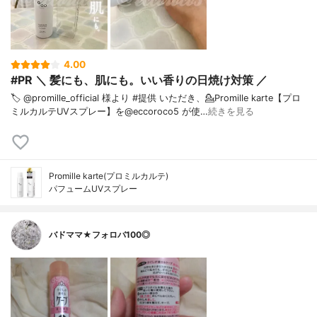
4.00
#PR ＼ 髪にも、肌にも。いい香りの日焼け対策 ／ ⁡
🏷️ @promille_official 様より #提供 いただき、⁡💁Promille karte【プロ
ミルカルテUVスプレー】を@eccoroco5 が使…
続きを見る
Promille karte(プロミルカルテ)
パフュームUVスプレー
バドママ★フォロバ100◎