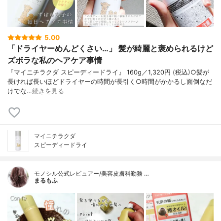
5.00
「ドライヤーめんどくさい…」 髪が綺麗と褒められるけど
ズボラな私のヘアケア事情
『マイニチラクダ スピーディードライ』 160g／1,320円 (税込)○髪が
長ければ長いほどドライヤーの時間が長引く○時間がかかるし面倒なだ
けでな…
続きを見る
マイニチラクダ
スピーディードライ
モノシル公式レビュアー/美容皮膚科勤務 …
まるもふ