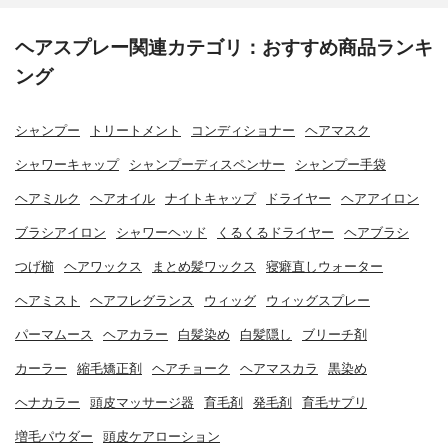
ヘアスプレー関連カテゴリ：おすすめ商品ランキ
ング
シャンプー
トリートメント
コンディショナー
ヘアマスク
シャワーキャップ
シャンプーディスペンサー
シャンプー手袋
ヘアミルク
ヘアオイル
ナイトキャップ
ドライヤー
ヘアアイロン
ブラシアイロン
シャワーヘッド
くるくるドライヤー
ヘアブラシ
つげ櫛
ヘアワックス
まとめ髪ワックス
寝癖直しウォーター
ヘアミスト
ヘアフレグランス
ウィッグ
ウィッグスプレー
パーマムース
ヘアカラー
白髪染め
白髪隠し
ブリーチ剤
カーラー
縮毛矯正剤
ヘアチョーク
ヘアマスカラ
黒染め
ヘナカラー
頭皮マッサージ器
育毛剤
発毛剤
育毛サプリ
増毛パウダー
頭皮ケアローション