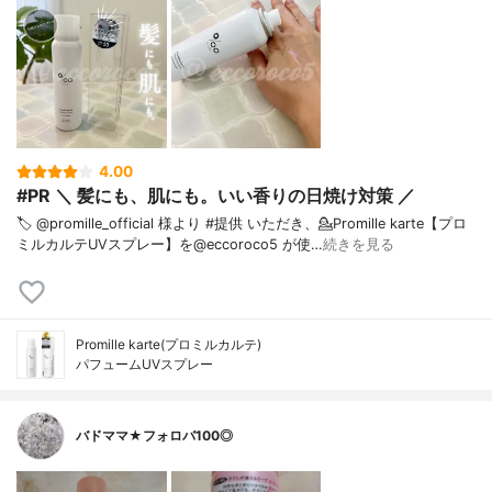
4.00
#PR ＼ 髪にも、肌にも。いい香りの日焼け対策 ／ ⁡
🏷️ @promille_official 様より #提供 いただき、⁡💁Promille karte【プロ
ミルカルテUVスプレー】を@eccoroco5 が使…
続きを見る
Promille karte(プロミルカルテ)
パフュームUVスプレー
バドママ★フォロバ100◎