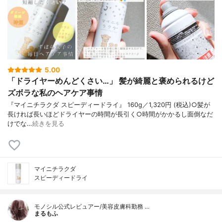
5.00
「ドライヤーめんどくさい…」 髪が綺麗と褒められるけど
ズボラな私のヘアケア事情
『マイニチラクダ スピーディードライ』 160g／1,320円 (税込)○髪が
長ければ長いほどドライヤーの時間が長引く○時間がかかるし面倒なだ
けでな…
続きを見る
マイニチラクダ
スピーディードライ
モノシル公式レビュアー/美容皮膚科勤務 …
まるもふ