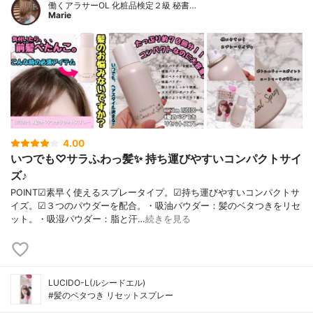
働くアラサーOL 化粧品検定２級 秘書…
Marie
4.00
いつでも♡サラふわっ髪✨ 持ち運びやすいコンパクトサイ
ズ♪
POINT☑素早く使えるスプレータイプ。☑持ち運びやすいコンパクトサ
イズ。☑３つのパウダーを配合。・吸油パウダー：髪のベタつきをリセ
ット。・吸湿パウダー：脂と汗…
続きを見る
LUCIDO-L(ルシードエル)
#髪のベタつき リセットスプレー