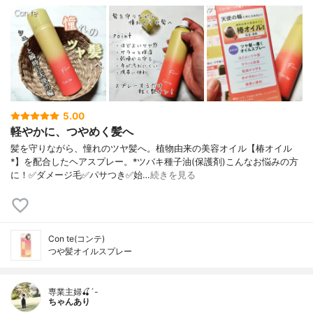
5.00
軽やかに、つやめく髪へ
髪を守りながら、憧れのツヤ髪へ。植物由来の美容オイル【椿オイル
*】を配合したヘアスプレー。*ツバキ種子油(保護剤)こんなお悩みの方
に！✅ダメージ毛✅パサつき✅始…
続きを見る
Con te(コンテ)
つや髪オイルスプレー
専業主婦🍒´-
ちゃんあり