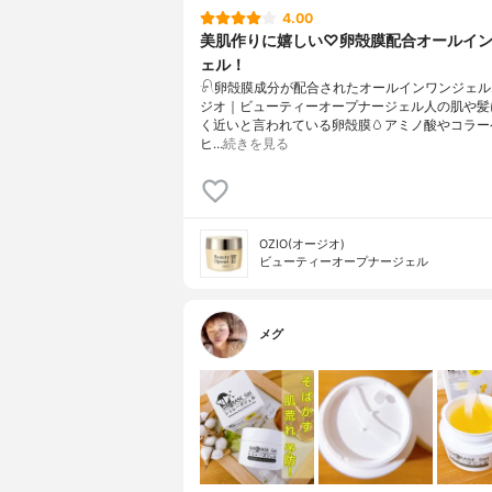
4.00
美肌作りに嬉しい♡卵殻膜配合オールイ
ェル！
𓍯卵殻膜成分が配合されたオールインワンジェル𓂃 
ジオ｜ビューティーオープナージェル人の肌や髪
く近いと言われている卵殻膜🥚アミノ酸やコラー
ヒ…
続きを見る
OZIO(オージオ)
ビューティーオープナージェル
メグ