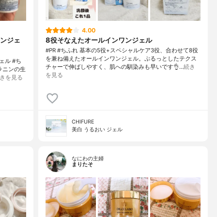
4.00
ンジェ
8役そなえたオールインワンジェル
#PR #ちふれ 基本の5役+スペシャルケア3役、合わせて8役
を兼ね備えたオールインワンジェル。ぷるっとしたテクス
ェル #ち
チャーで伸ばしやすく、肌への馴染みも早いです👌…
続き
ラニンの生
を見る
きを見る
CHIFURE
美白 うるおい ジェル
なにわの主婦
まりたそ