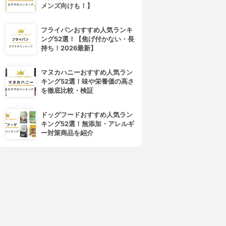
メンズ向けも！】
CANADEL(カナデル)
Mediplus(メディプラス)
プレミアリフト
ゲル
フライパンおすすめ人気ランキ
3.81
3.81
(20)
(20)
ング52選！【焦げ付かない・長
¥3,344
¥4,070
持ち！2026最新】
マヌカハニーおすすめ人気ラン
キング52選！味や栄養価の高さ
を徹底比較・検証
ドッグフードおすすめ人気ラン
キング52選！無添加・アレルギ
ー対策商品を紹介