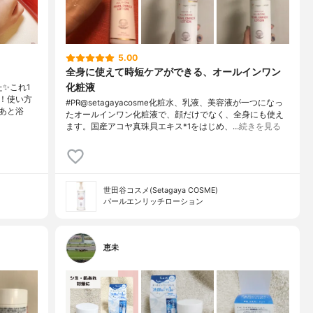
5.00
全身に使えて時短ケアができる、オールインワン
化粧液
✨これ1
！使い方
#PR@setagayacosme化粧水、乳液、美容液が一つになっ
あと浴
たオールインワン化粧液で、顔だけでなく、全身にも使え
ます。国産アコヤ真珠貝エキス*1をはじめ、…
続きを見る
世田谷コスメ(Setagaya COSME)
パールエンリッチローション
恵未