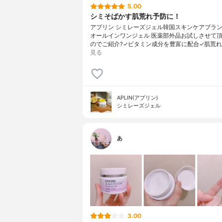
5.00
シミそばかす肌荒れ予防に！
アプリン シミレーズジェル韓国スキンケアブランド 
オールインワンジェル 医薬部外品お試しさせて
のでご紹介?✓ビタミン成分を豊富に配合✓肌荒れ
見る
APLIN(アプリン)
シミレーズジェル
あ
3.00