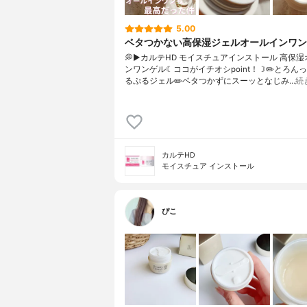
5.00
ベタつかない高保湿ジェルオールインワン
💭▶️カルテHD モイスチュアインストール 高保
ンワンゲル☾ココがイチオシpoint！☽✏️とろん
るぷるジェル✏️ベタつかずにスーッとなじみ…
続
カルテHD
モイスチュア インストール
ぴこ