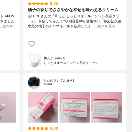
5.00
柚子の香りでささやかな幸せを味わえるクリーム
APLIN
京LOCOさんの「和えか しっとりオールインワン美容クリ
頂きました
ーム」を使ってみたよ?◇内容量60g 価格3850円(税込)京都
…
続きを
水尾の柚子のアロマオイルを使用したオー…
続きを見る
和えか(waeka)
しっとりオールインワン美容クリーム
ただのフレブル好き?
bubu
5.00