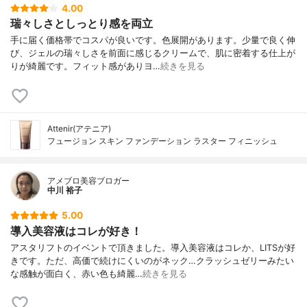
4.00
瑞々しさとしっとり感を両立
手に届く価格帯でコスパが良いです。色展開があります。少量で良く伸
び、ジェルの瑞々しさを前面に感じるクリームで、肌に密着する仕上が
りが綺麗です。フィット感がありヨ…
続きを見る
Attenir(アテニア)
フュージョン スキン ファンデーション ラスター フィニッシュ
アメブロ美容ブロガー
中川 裕子
5.00
導入美容液はコレが好き！
アスタリフトのイベントで頂きました。導入美容液はコレか、LITSが好
きです。ただ、高価で続けにくいのがネック…クラッシュゼリーみたい
な感触が面白く、赤い色も綺麗…
続きを見る