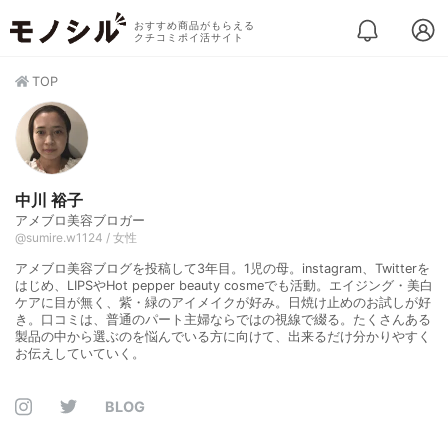
おすすめ商品がもらえる
クチコミポイ活サイト
TOP
中川 裕子
アメブロ美容ブロガー
@sumire.w1124 / 女性
アメブロ美容ブログを投稿して3年目。1児の母。instagram、Twitterを
はじめ、LIPSやHot pepper beauty cosmeでも活動。エイジング・美白
ケアに目が無く、紫・緑のアイメイクが好み。日焼け止めのお試しが好
き。口コミは、普通のパート主婦ならではの視線で綴る。たくさんある
製品の中から選ぶのを悩んでいる方に向けて、出来るだけ分かりやすく
お伝えしていていく。
BLOG