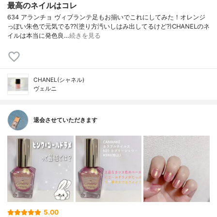
最高のネイルはコレ
634 アランチョ ヴィブランテ足もお揃いでこれにしてみた！オレンジ
っぽい朱色で元気でる??(塗り方汚いしはみ出してるけど?)CHANELのネ
イルは本当に発色良…
続きを見る
CHANEL(シャネル)
ヴェルニ
退会させていただきます
5.00