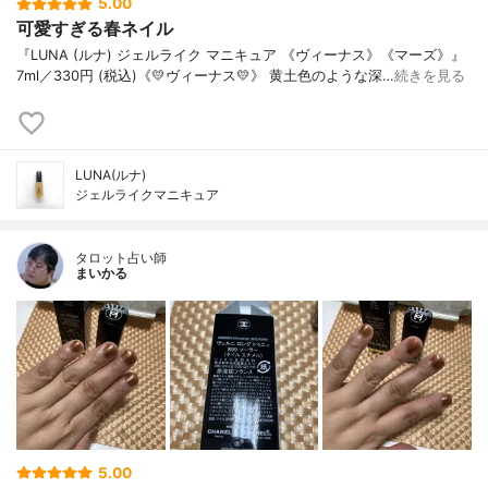
5.00
可愛すぎる春ネイル
『LUNA (ルナ) ジェルライク マニキュア 《ヴィーナス》《マーズ》』
7ml／330円 (税込)《💛ヴィーナス💛》 黄土色のような深…
続きを見る
LUNA(ルナ)
ジェルライクマニキュア
タロット占い師
まいかる
5.00