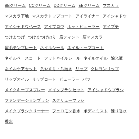
BBクリーム
CCクリーム
DDクリーム
EEクリーム
マスカラ
マスカラ下地
マスカラトップコート
アイライナー
アイシャドウ
アイシャドウベース
アイブロウ
ホットビューラー
アイプチ
つけまつげ
つけまつげのり
眉ティント
眉マスカラ
眉毛テンプレート
ネイルシール
ネイルトップコート
ネイルベースコート
フットネイルシール
ネイルオイル
除光液
ネイルケアセット
爪やすり・爪磨き
リップ
クレヨンリップ
リップオイル
リップコート
ビューラー
パフ
メイクキープスプレー
メイクブラシセット
アイシャドウブラシ
ファンデーションブラシ
スクリューブラシ
メイクブラシクリーナー
フェロモン香水
ボディミスト
練り香水
香水