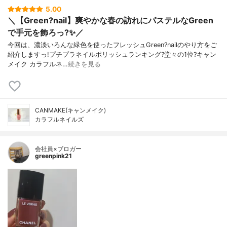
5.00
＼【Green?nail】爽やかな春の訪れにパステルなGreen
で手元を飾ろっ?✨／
今回は、濃淡いろんな緑色を使ったフレッシュGreen?nailのやり方をご
紹介しますっ!プチプラネイルポリッシュランキング?堂々の1位?キャン
メイク カラフルネ…
続きを見る
CANMAKE(キャンメイク)
カラフルネイルズ
会社員×ブロガー
greenpink21