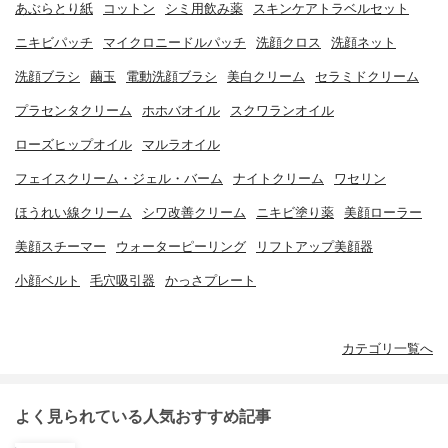
あぶらとり紙
コットン
シミ用飲み薬
スキンケアトラベルセット
ニキビパッチ
マイクロニードルパッチ
洗顔クロス
洗顔ネット
洗顔ブラシ
繭玉
電動洗顔ブラシ
美白クリーム
セラミドクリーム
プラセンタクリーム
ホホバオイル
スクワランオイル
ローズヒップオイル
マルラオイル
フェイスクリーム・ジェル・バーム
ナイトクリーム
ワセリン
ほうれい線クリーム
シワ改善クリーム
ニキビ塗り薬
美顔ローラー
美顔スチーマー
ウォーターピーリング
リフトアップ美顔器
小顔ベルト
毛穴吸引器
かっさプレート
カテゴリ一覧へ
よく見られている人気おすすめ記事