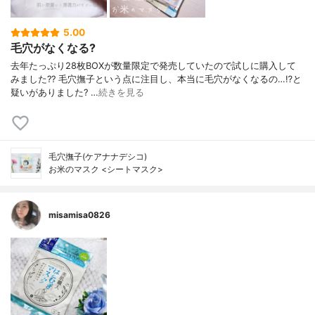
5.00
毛穴がなくなる?
去年たっぷり28枚BOXが数量限定で発売していたので試しに購入して
みました?? 毛穴撫子という点に注目し、本当に毛穴がなくなるの…⁉︎と
疑いがありました? …
続きを見る
毛穴撫子(ケアナナデシコ)
お米のマスク <シートマスク>
misamisa0826