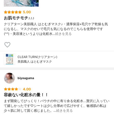
5.00
お肌モチモチ♪♪♪
クリアターン美肌職人 はとむぎマスク♪・濃厚保湿×毛穴ケア乾燥も気
になるし、マスクのせいで毛穴も気になるのでこちらを使用中です
(^^)・美容液というよりは化粧水…
続きを見る
CLEAR TURN(クリアターン)
美肌職人 はとむぎマスク
biyouguma
4.00
容赦ない化粧水の量！！
まず開発してびっくり！パウチの中に有り余る化粧水...贅沢に入ってい
て嬉しかったです♡シートは少し分厚めで広げやすく、敏感肌の私は
少々肌に対して固く感じました。…
続きを見る