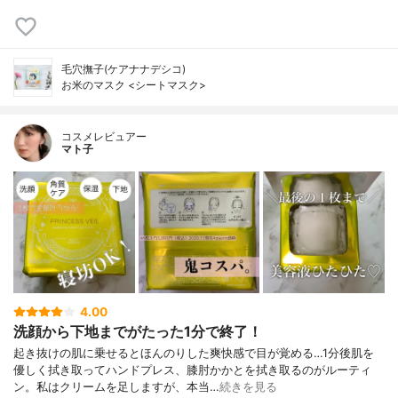
毛穴撫子(ケアナナデシコ)
お米のマスク <シートマスク>
コスメレビュアー
マト子
4.00
洗顔から下地までがたった1分で終了！
起き抜けの肌に乗せるとほんのりした爽快感で目が覚める…1分後肌を
優しく拭き取ってハンドプレス、膝肘かかとを拭き取るのがルーティ
ン。私はクリームを足しますが、本当…
続きを見る