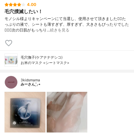
4.00
毛穴撲滅したい！
モノシル様よりキャンペーンにて当選し、使用させて頂きました🙇‍♀️た
っぷりの液で、シートも薄すぎず、厚すぎず、大きさもぴったりでした
🙆🏻‍♀️次の日肌がもっちり…
続きを見る
毛穴撫子(ケアナナデシコ)
お米のマスク <シートマスク>
3kidsmama
みーさん¨̮⸝⋆