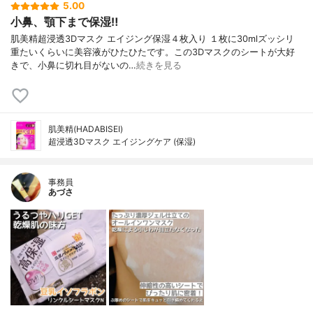
5.00
小鼻、顎下まで保湿‼︎
肌美精超浸透3Dマスク エイジング保湿４枚入り １枚に30mlズッシリ
重たいくらいに美容液がひたひたです。この3Dマスクのシートが大好
きで、小鼻に切れ目がないの…
続きを見る
肌美精(HADABISEI)
超浸透3Dマスク エイジングケア (保湿)
事務員
あづさ