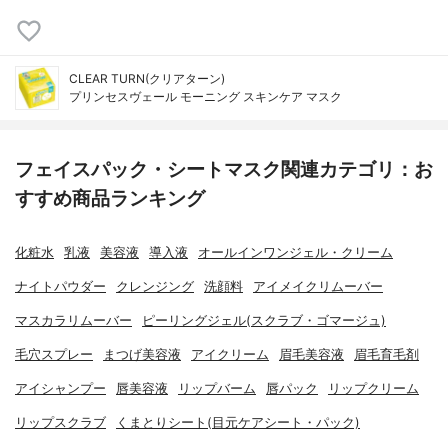
CLEAR TURN(クリアターン)
プリンセスヴェール モーニング スキンケア マスク
フェイスパック・シートマスク関連カテゴリ：お
すすめ商品ランキング
化粧水
乳液
美容液
導入液
オールインワンジェル・クリーム
ナイトパウダー
クレンジング
洗顔料
アイメイクリムーバー
マスカラリムーバー
ピーリングジェル(スクラブ・ゴマージュ)
毛穴スプレー
まつげ美容液
アイクリーム
眉毛美容液
眉毛育毛剤
アイシャンプー
唇美容液
リップバーム
唇パック
リップクリーム
リップスクラブ
くまとりシート(目元ケアシート・パック)