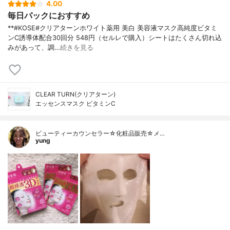
4.00
毎日パックにおすすめ
**#KOSE#クリアターンホワイト薬用 美白 美容液マスク高純度ビタミ
ンC誘導体配合⁡30回分 548円（セルレで購入）⁡シートはたくさん切れ込
みがあって、調…
続きを見る
CLEAR TURN(クリアターン)
エッセンスマスク ビタミンC
ビューティーカウンセラー☆化粧品販売☆メ…
yung