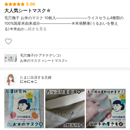
5.00
大人気シートマスク☆
毛穴撫子 お米のマスク 10枚入────────────ライスセラム4種類の
100%国産米由来成分────────────☆米発酵液(うるおいを整え
る)☆米ぬか…
続きを見る
毛穴撫子(ケアナナデシコ)
お米のマスク <シートマスク>
たまに出没する主婦
にゃにゃこ