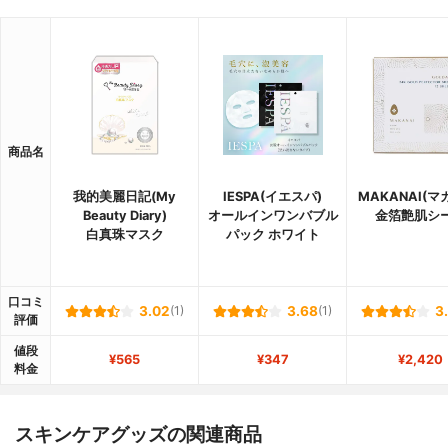
商品名
我的美麗日記(My
IESPA(イエスパ)
MAKANAI(マ
Beauty Diary)
オールインワンバブル
金箔艶肌シ
白真珠マスク
パック ホワイト
口コミ
3.02
(1)
3.68
(1)
3
評価
値段
¥565
¥347
¥2,420
料金
スキンケアグッズの関連商品