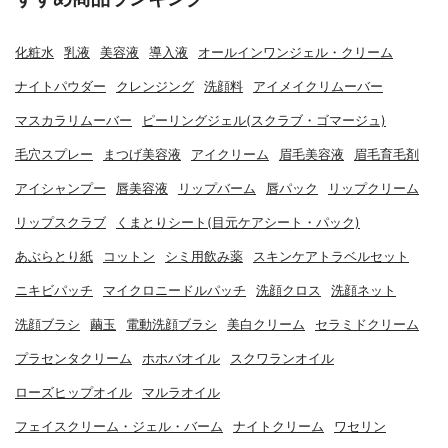
化粧水
乳液
美容液
導入液
オールインワンジェル・クリーム
ナイトパウダー
クレンジング
洗顔料
アイメイクリムーバー
マスカラリムーバー
ピーリングジェル(スクラブ・ゴマージュ)
毛穴スプレー
まつげ美容液
アイクリーム
眉毛美容液
眉毛育毛剤
アイシャンプー
唇美容液
リップバーム
唇パック
リップクリーム
リップスクラブ
くまとりシート(目元ケアシート・パック)
あぶらとり紙
コットン
シミ用飲み薬
スキンケアトラベルセット
ニキビパッチ
マイクロニードルパッチ
洗顔クロス
洗顔ネット
洗顔ブラシ
繭玉
電動洗顔ブラシ
美白クリーム
セラミドクリーム
プラセンタクリーム
ホホバオイル
スクワランオイル
ローズヒップオイル
マルラオイル
フェイスクリーム・ジェル・バーム
ナイトクリーム
ワセリン