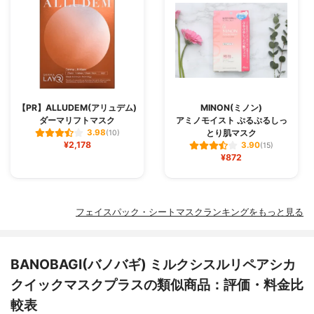
【PR】ALLUDEM(アリュデム)
MINON(ミノン)
ダーマリフトマスク
アミノモイスト ぷるぷるしっ
とり肌マスク
3.98
(10)
¥2,178
3.90
(15)
¥872
フェイスパック・シートマスクランキングをもっと見る
BANOBAGI(バノバギ) ミルクシスルリペアシカ
クイックマスクプラスの類似商品：評価・料金比
較表