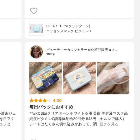
CLEAR TURN(クリアターン)
エッセンスマスク ビタミンC
ビューティーカウンセラー☆化粧品販売☆メ…
yung
4.00
毎日パックにおすすめ
↳濃密ジェ
**#KOSE#クリアターンホワイト薬用 美白 美容液マスク高
を目立く
純度ビタミンC誘導体配合⁡30回分 548円（セルレで購入）⁡
ュッと…
シートはたくさん切れ込みがあって、調…
続きを見る