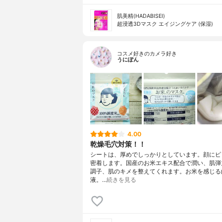
肌美精(HADABISEI)
超浸透3Dマスク エイジングケア (保湿)
コスメ好きのカメラ好き
うにぽん
4.00
乾燥毛穴対策！！
シートは、厚めでしっかりとしています。顔にピ
密着します。国産のお米エキス配合で潤い、肌弾
調子、肌のキメを整えてくれます。お米を感じる
液。…
続きを見る