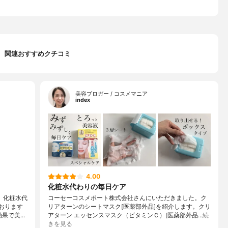
関連おすすめクチコミ
美容ブロガー / コスメマニア
index
4.00
化粧水代わりの毎日ケア
、化粧水代
コーセーコスメポート株式会社さんにいただきました。ク
おります
リアターンのシートマスク[医薬部外品]を紹介します。クリ
効果で美…
アターン エッセンスマスク（ビタミンＣ）[医薬部外品…
続
きを見る