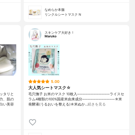
なめらか本舗
リンクルシートマスク N
スキンケア大好き！
Maruko
5.00
大人気シートマスク☆
ッタリと
毛穴撫子 お米のマスク 10枚入────────────ライスセ
力、肌の
ラム4種類の100%国産米由来成分────────────☆米
白い美容
発酵液(うるおいを整える)☆米ぬか…
続きを見る