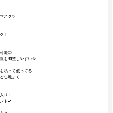
マスク✨
ク！
可能◎
置を調整しやすい💡
を貼って使ってる！
と心地よく、
入り！
ント💕