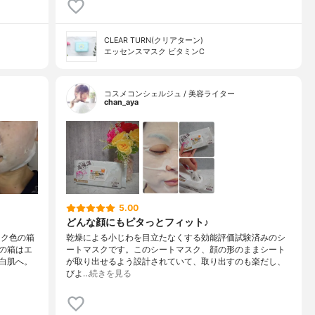
CLEAR TURN(クリアターン)
エッセンスマスク ビタミンC
コスメコンシェルジュ / 美容ライター
chan_aya
5.00
どんな顔にもピタっとフィット♪
ンク色の箱
乾燥による小じわを目立たなくする効能評価試験済みのシ
の箱はエ
ートマスクです。このシートマスク、顔の形のままシート
白肌へ。
が取り出せるよう設計されていて、取り出すのも楽だし、
びよ…
続きを見る