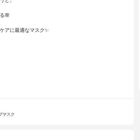
うと、
る🌸
ケアに最適なマスク✨
プマスク