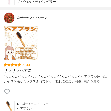
ザ・ウェットディタングラー
ネザーランドドワーフ
5.00
サラサラヘアに
ﾟ･｡.｡･｡.｡･ﾟ･｡.｡･ﾟ･｡.｡･ﾟ･｡.｡･ﾟ･｡.｡･ﾟﾟ･｡.｡･ﾟ･｡.｡･ﾟヘアブラシ豚毛に
ナイロン毛がミックスされており、地肌に程よい刺激…
続きを見る
DHC(ディーエイチシー)
ヘアブラシ