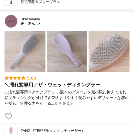
静電気除去ブローブラシ
3kidsmama
みーさん¨̮⸝⋆
5.00
＼濡れ髪専用／ザ・ウェットディタングラー
˗ˏˋ濡れ髪専用ヘアケアブラシ ˎˊ˗髪へのダメージを最小限に抑えて濡れ
髪ブラッシングが可能です♡絡まりやすく傷みやすいデリケートな濡れ
た髪も、無理な力をかける…
続きを見る
TANGLETEEZER(タングルティーザー)