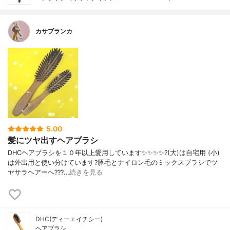
カサブランカ
5.00
髪にツヤ出すヘアブラシ
DHCヘアブラシを１０年以上愛用しています✨✨✨✨?️(大)は自宅用 (小)
は外出用と使い分けています?豚毛とナイロン毛のミックスブラシでツ
ヤサラヘアーへ???…
続きを見る
DHC(ディーエイチシー)
ヘアブラシ