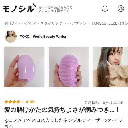
おすすめ商品がもらえる
クチコミポイ活サイト
TOP
ヘアケア・スタイリング
ヘアブラシ
TANGLETEEZE
YOKO｜World Beauty Writer
4.00
更新日時：6ヶ月以上前
髪の解けかたの気持ちよさが病みつき…！
@コスメでベスコス入りしたタングルティーザーのヘアブ
ラシ。