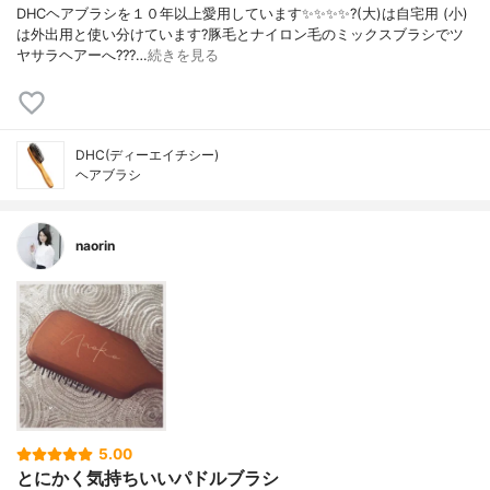
DHCヘアブラシを１０年以上愛用しています✨✨✨✨?️(大)は自宅用 (小)
は外出用と使い分けています?豚毛とナイロン毛のミックスブラシでツ
ヤサラヘアーへ???…
続きを見る
DHC(ディーエイチシー)
ヘアブラシ
naorin
5.00
とにかく気持ちいいパドルブラシ