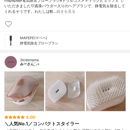
mapepe静電気除去ブローブラシ#トリルコスメティックビュッフェ で
いただきました♡真珠パウダー入りのヘアブラシで、静電気を除去して
くれるそうです。わたしは軟…
続きを見る
MAPEPE(マペペ)
静電気除去ブローブラシ
3kidsmama
みーさん¨̮⸝⋆
5.00
＼人気No.1／コンパクトスタイラー