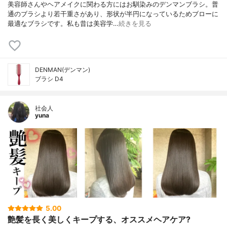
美容師さんやヘアメイクに関わる方にはお馴染みのデンマンブラシ。普
通のブラシより若干重さがあり、形状が半円になっているためブローに
最適なブラシです。私も昔は美容学…
続きを見る
DENMAN(デンマン)
ブラシ D4
社会人
yuna
5.00
艶髪を長く美しくキープする、オススメヘアケア?