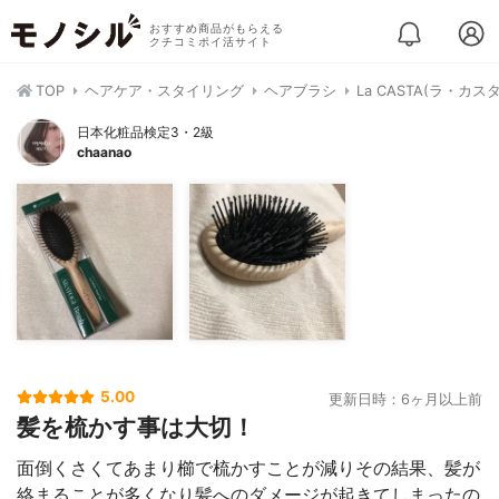
おすすめ商品がもらえる
クチコミポイ活サイト
TOP
ヘアケア・スタイリング
ヘアブラシ
La CASTA(ラ・カ
日本化粧品検定3・2級
chaanao
5.00
更新日時：6ヶ月以上前
髪を梳かす事は大切！
面倒くさくてあまり櫛で梳かすことが減りその結果、髪が
絡まることが多くなり髪へのダメージが起きてしまったの