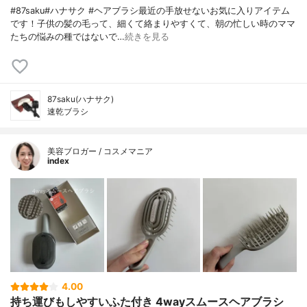
#87saku#ハナサク #ヘアブラシ最近の手放せないお気に入りアイテム
です！子供の髪の毛って、細くて絡まりやすくて、朝の忙しい時のママ
たちの悩みの種ではないで…
続きを見る
87saku(ハナサク)
速乾ブラシ
美容ブロガー / コスメマニア
index
4.00
持ち運びもしやすいふた付き 4wayスムースヘアブラシ