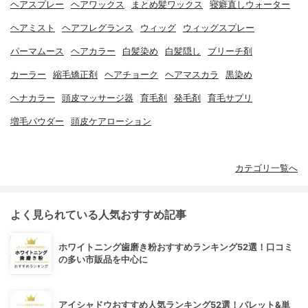
ヘアスプレー
ヘアワックス
まとめ髪ワックス
寝癖直しウォーター
ヘアミスト
ヘアフレグランス
ウィッグ
ウィッグスプレー
パーマムース
ヘアカラー
白髪染め
白髪隠し
ブリーチ剤
カーラー
縮毛矯正剤
ヘアチョーク
ヘアマスカラ
黒染め
ヘナカラー
頭皮マッサージ器
育毛剤
発毛剤
育毛サプリ
増毛パウダー
頭皮ケアローション
カテゴリ一覧へ
よく見られている人気おすすめ記事
ホワイトニング歯磨き粉おすすめランキング52選！口コミ
の多い市販品を中心に
アイシャドウおすすめ人気ランキング52選！パレット&単