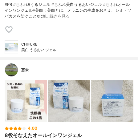
#PR #ちふれ#うるジェル #ちふれ美白うるおいジェル #ちふれオール
インワンジェル※美白：美白とは、メラニンの生成をおさえ、シミ・ソ
バカスを防ぐこと＠chi…
続きを見る
CHIFURE
美白 うるおい ジェル
恵未
4.00
8役そなえたオールインワンジェル