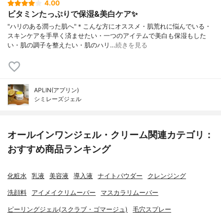
4.00
ビタミンたっぷりで保湿&美白ケア✨
"ハリのある潤った肌へ"＊こんな方にオススメ・肌荒れに悩んでいる・
スキンケアを手早く済ませたい・一つのアイテムで美白も保湿もした
い・肌の調子を整えたい・肌のハリ…
続きを見る
APLIN(アプリン)
シミレーズジェル
オールインワンジェル・クリーム関連カテゴリ：
おすすめ商品ランキング
化粧水
乳液
美容液
導入液
ナイトパウダー
クレンジング
洗顔料
アイメイクリムーバー
マスカラリムーバー
ピーリングジェル(スクラブ・ゴマージュ)
毛穴スプレー