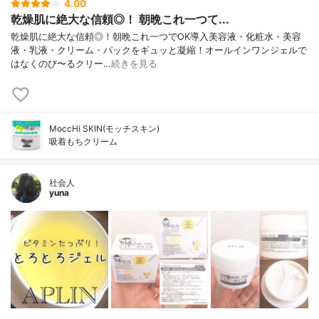
4.00
乾燥肌に絶大な信頼◎！ 朝晩これ一つて...
乾燥肌に絶大な信頼◎！朝晩これ一つでOK導入美容液・化粧水・美容
液・乳液・クリーム・パックをギュッと凝縮！オールインワンジェルで
はなくのび〜るクリー…
続きを見る
MoccHi SKIN(モッチスキン)
吸着もちクリーム
社会人
yuna