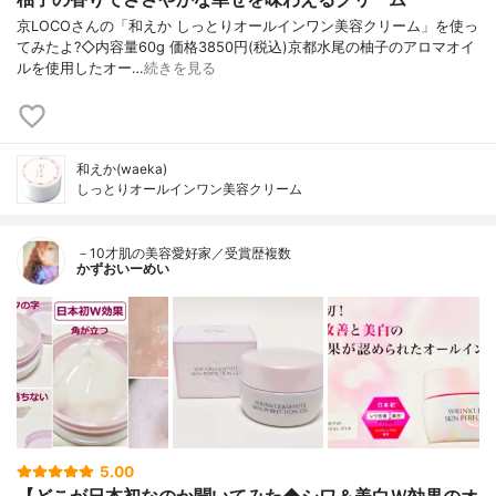
京LOCOさんの「和えか しっとりオールインワン美容クリーム」を使っ
てみたよ?◇内容量60g 価格3850円(税込)京都水尾の柚子のアロマオイ
ルを使用したオー…
続きを見る
和えか(waeka)
しっとりオールインワン美容クリーム
－10才肌の美容愛好家／受賞歴複数
かずおいーめい
5.00
【どこが日本初なのか聞いてみた◆シワ＆美白Ｗ効果のオ