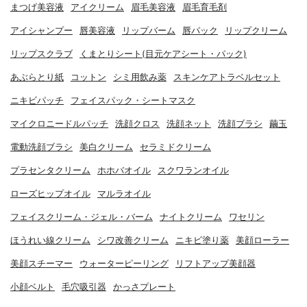
まつげ美容液
アイクリーム
眉毛美容液
眉毛育毛剤
アイシャンプー
唇美容液
リップバーム
唇パック
リップクリーム
リップスクラブ
くまとりシート(目元ケアシート・パック)
あぶらとり紙
コットン
シミ用飲み薬
スキンケアトラベルセット
ニキビパッチ
フェイスパック・シートマスク
マイクロニードルパッチ
洗顔クロス
洗顔ネット
洗顔ブラシ
繭玉
電動洗顔ブラシ
美白クリーム
セラミドクリーム
プラセンタクリーム
ホホバオイル
スクワランオイル
ローズヒップオイル
マルラオイル
フェイスクリーム・ジェル・バーム
ナイトクリーム
ワセリン
ほうれい線クリーム
シワ改善クリーム
ニキビ塗り薬
美顔ローラー
美顔スチーマー
ウォーターピーリング
リフトアップ美顔器
小顔ベルト
毛穴吸引器
かっさプレート