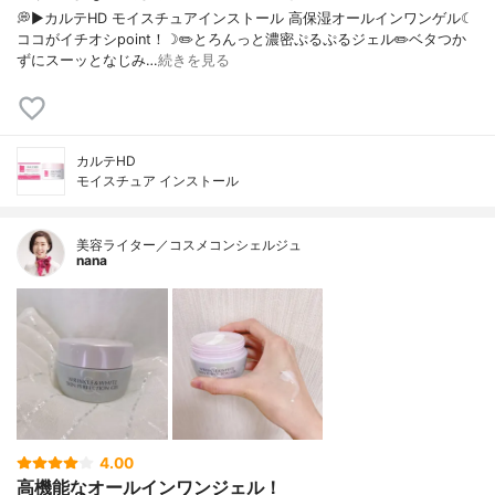
💭▶️カルテHD モイスチュアインストール 高保湿オールインワンゲル☾
ココがイチオシpoint！☽✏️とろんっと濃密ぷるぷるジェル✏️ベタつか
ずにスーッとなじみ…
続きを見る
カルテHD
モイスチュア インストール
美容ライター／コスメコンシェルジュ
nana
4.00
高機能なオールインワンジェル！