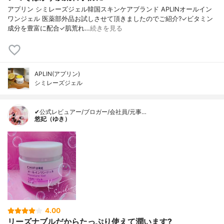
アプリン シミレーズジェル韓国スキンケアブランド APLINオールイン
ワンジェル 医薬部外品お試しさせて頂きましたのでご紹介?✓ビタミン
成分を豊富に配合✓肌荒れ…
続きを見る
APLIN(アプリン)
シミレーズジェル
✔公式レビュアー/ブロガー/会社員/元事…
悠妃（ゆき）
4.00
リーズナブルだからたっぷり使えて潤います?