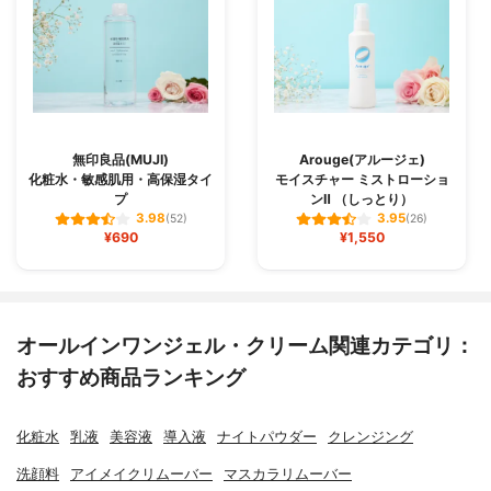
無印良品(MUJI)
Arouge(アルージェ)
化粧水・敏感肌用・高保湿タイ
モイスチャー ミストローショ
プ
ンⅡ （しっとり）
3.98
3.95
(52)
(26)
¥690
¥1,550
オールインワンジェル・クリーム関連カテゴリ：
おすすめ商品ランキング
化粧水
乳液
美容液
導入液
ナイトパウダー
クレンジング
洗顔料
アイメイクリムーバー
マスカラリムーバー