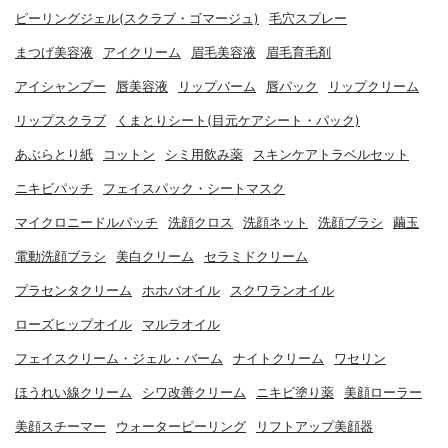
ピーリングジェル(スクラブ・ゴマージュ)
毛穴スプレー
まつげ美容液
アイクリーム
眉毛美容液
眉毛育毛剤
アイシャンプー
唇美容液
リップバーム
唇パック
リップクリーム
リップスクラブ
くまとりシート(目元ケアシート・パック)
あぶらとり紙
コットン
シミ用飲み薬
スキンケアトラベルセット
ニキビパッチ
フェイスパック・シートマスク
マイクロニードルパッチ
洗顔クロス
洗顔ネット
洗顔ブラシ
繭玉
電動洗顔ブラシ
美白クリーム
セラミドクリーム
プラセンタクリーム
ホホバオイル
スクワランオイル
ローズヒップオイル
マルラオイル
フェイスクリーム・ジェル・バーム
ナイトクリーム
ワセリン
ほうれい線クリーム
シワ改善クリーム
ニキビ塗り薬
美顔ローラー
美顔スチーマー
ウォーターピーリング
リフトアップ美顔器