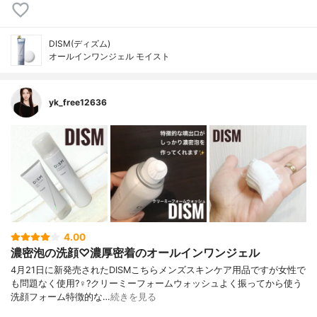
DISM(ディズム)
オールインワンジェル モイスト
yk_free12636
4.00
濃密泡の洗顔♡濃厚密着のオールインワンジェル
4月21日に新発売されたDISMこちらメンズスキンケア用品ですが女性で
も問題なく使用?‍♀️?クリーミーフォームウォッシュよく振ってから使う
洗顔フォーム特徴的な…
続きを見る