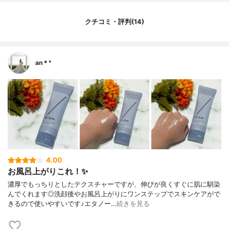
トイン、タウリン、リシンＨＣｌ、グルタ
ミン酸、グリシン、ロイシン、ヒスチジン
ＨＣｌ、セリン、バリン、トレオニン、ア
クチコミ・評判(14)
ラニン、イソロイシン、フェニルアラニ
ン、アルギニン、プロリン、水添レシチ
ン、ポリクオタニウム－５１、ビオサッカ
リドガム-1、フィトステロールズ、ステア
an＊°
リン酸グリセリル、ＰＥＧ－１００水添ヒ
マシ油、（アクリレーツ／アクリル酸アル
キル（Ｃ１０－３０））クロスポリマー、
トリエチルヘキサノイン、ポリソルベート
６０、キサンタンガム、ジヒドロコレス－
２０、コレステロール、クエン酸Ｎａ、リ
ン酸２Ｎａ、クエン酸、水酸化Ｎａ、リン
酸Ｋ、フェノキシエタノール、香料
4.00
お風呂上がりこれ！✨
濃厚でもっちりとしたテクスチャーですが、伸びが良くすぐに肌に馴染
んでくれます◎洗顔後やお風呂上がりにワンステップでスキンケアがで
きるので使いやすいです♪エタノー…
続きを見る