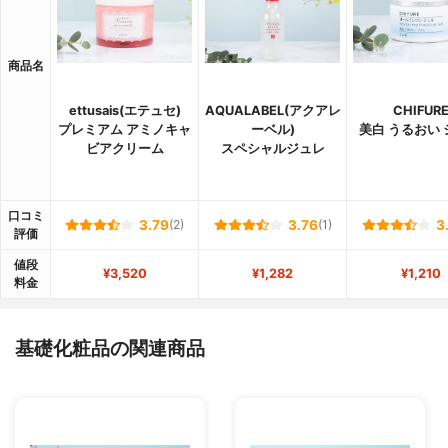
商品名
ettusais(エテュセ)
AQUALABEL(アクアレ
CHIFUR
プレミアム アミノキャ
ーベル)
美白 うるおい
ビアクリーム
スペシャルジュレ
口コミ
3.79
(2)
3.76
(1)
3
評価
値段
¥3,520
¥1,282
¥1,210
料金
基礎化粧品の関連商品