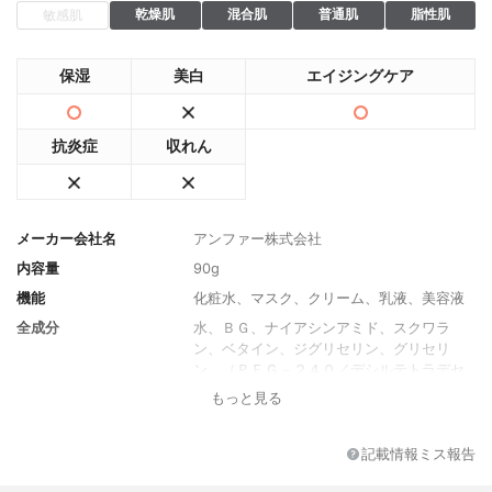
乾燥肌
混合肌
普通肌
脂性肌
敏感肌
保湿
美白
エイジングケア
抗炎症
収れん
メーカー会社名
アンファー株式会社
内容量
90g
機能
化粧水、マスク、クリーム、乳液、美容液
全成分
水、ＢＧ、ナイアシンアミド、スクワラ
ン、ベタイン、ジグリセリン、グリセリ
ン、（ＰＥＧ－２４０／デシルテトラデセ
ス－２０／ＨＤＩ）コポリマー、カルノシ
もっと見る
ン、セラミドＮＧ、セラミドＮＰ、セラミ
ドＡＰ、ヒアルロン酸Ｎａ、水溶性コラー
ゲン、リン酸アスコルビルＭｇ、グリチル
記載情報ミス報告
リチン酸２K、酢酸トコフェロール、アラン