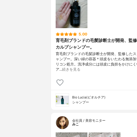
5.00
育毛剤ブランドの毛髪診断士が開発、監修
カルプシャンプー。
育毛剤ブランドの毛髪診断士が開発、監修したス
ャンプー。深い緑の容器＊頭皮をいたわる無添加
リコン処方。洗浄成分には頭皮に負担をかけにく
ア…
続きを見る
Bio Lucia(ビオルチア)
シャンプー
会社員 / 美容モニター
みこ