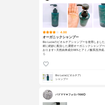
4.00
オーガニックシャンプー
Bio Luciaのビオルチアシャンプーを使用しました
材に絶妙に配合した濃密オーガニックシャンプー
おります✨天然由来成分98%とアミノ酸系洗浄成
る
Bio Lucia(ビオルチア)
シャンプー
バドママ★フォロバ100◎