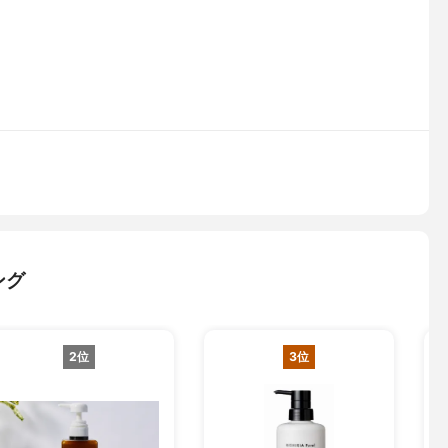
ング
2位
3位