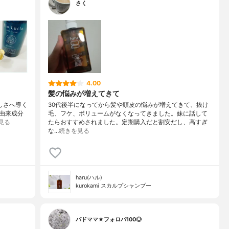
さく
4.00
髪の悩みが増えてきて
美しさへ導く
30代後半になってから髪や頭皮の悩みが増えてきて、抜け
然由来成分
毛、フケ、ボリュームがなくなってきました。妹に話して
見る
たらおすすめされました。定期購入だと割安だし、高すぎ
な…
続きを見る
haru(ハル)
kurokami スカルプシャンプー
バドママ★フォロバ100◎