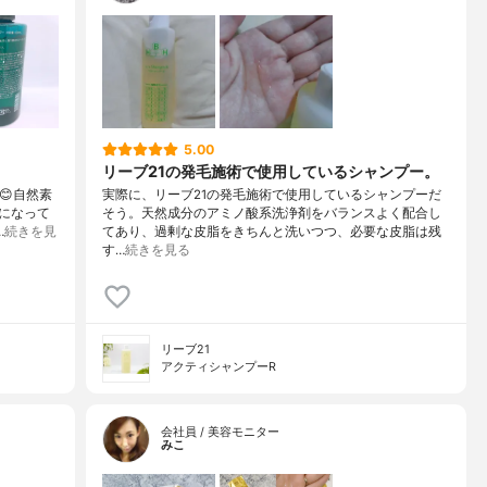
5.00
リーブ21の発毛施術で使用しているシャンプー。
😊自然素
実際に、リーブ21の発毛施術で使用しているシャンプーだ
になって
そう。天然成分のアミノ酸系洗浄剤をバランスよく配合し
…
続きを見
てあり、過剰な皮脂をきちんと洗いつつ、必要な皮脂は残
す…
続きを見る
リーブ21
アクティシャンプーR
会社員 / 美容モニター
みこ