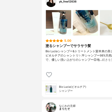
yk_free12636
5.00
塗るシャンプーでサラサラ髪
Bio Luciaシャンプー&トリートメント⁡髪本来の
ビオルチアのシャントリ✨⁡.💚シャンプー98%天
で、優しい洗い上がりのシャンプー😊地…
続きを
Bio Lucia(ビオルチア)
シャンプー
なにわの主婦
まりたそ