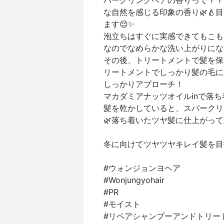
パークリングペアの香りって？？
な自然を感じる印象の香り🌿
ます😌✨
泡立ちはすぐに実感できてもこも
なのでなめらかな洗い上がりにな
その後、トリートメントで髪を保
リートメントでしっかり髪の毛に
しっかりアプローチ！
マカダミアナッツオイルinで落ち
髪を乾かしていると、スパークリ
🌿落ち着いたツヤ髪に仕上がっ
冬に向けてツヤツヤキレイ髪を目
#ウォンジョンヨヘア
#Wonjungyohair
#PR
#モイスト
#リペアシャンプーアンドトリー