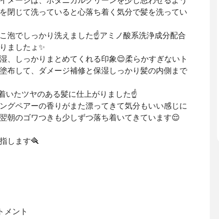
イメージは、ボタニカルグリーンを少し思わせるよう
目を閉じて洗っていると心落ち着く気分で髪を洗ってい
こ泡でしっかり洗えました☝️アミノ酸系洗浄成分配合
りましたょ✨
湿、しっかりまとめてくれる印象😌柔らかすぎないト
塗布して、ダメージ補修と保湿しっかり髪の内側まで
着いたツヤのある髪に仕上がりました☝️
ングペアーの香りがまた漂ってきて気分もいい感じに
て翌朝のゴワつきも少しずつ落ち着いてきています😌
指します🪮
トメント