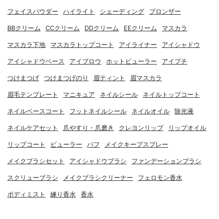
フェイスパウダー
ハイライト
シェーディング
ブロンザー
BBクリーム
CCクリーム
DDクリーム
EEクリーム
マスカラ
マスカラ下地
マスカラトップコート
アイライナー
アイシャドウ
アイシャドウベース
アイブロウ
ホットビューラー
アイプチ
つけまつげ
つけまつげのり
眉ティント
眉マスカラ
眉毛テンプレート
マニキュア
ネイルシール
ネイルトップコート
ネイルベースコート
フットネイルシール
ネイルオイル
除光液
ネイルケアセット
爪やすり・爪磨き
クレヨンリップ
リップオイル
リップコート
ビューラー
パフ
メイクキープスプレー
メイクブラシセット
アイシャドウブラシ
ファンデーションブラシ
スクリューブラシ
メイクブラシクリーナー
フェロモン香水
ボディミスト
練り香水
香水