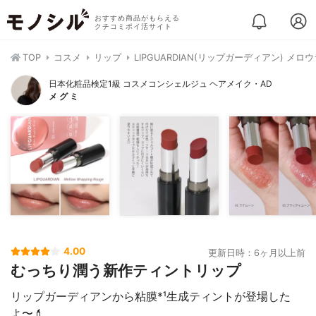
おすすめ商品がもらえる
クチコミポイ活サイト
TOP
コスメ
リップ
LIPGUARDIAN(リップガーディアン) メ
日本化粧品検定1級 コスメコンシェルジュ ヘアメイク・AD
メ グ ミ
4.00
更新日時：6ヶ月以上前
むっちり潤う新作ティントリップ
リップガーディアンから粘膜*¹生成ティントが登場した
よ〜💄