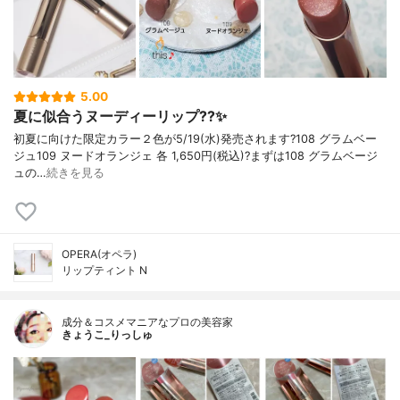
5.00
夏に似合うヌーディーリップ??✨
初夏に向けた限定カラー２色が5/19(水)発売されます?108 グラムベー
ジュ109 ヌードオランジェ 各 1,650円(税込)?まずは108 グラムベージ
ュの…
続きを見る
OPERA(オペラ)
リップティント N
成分＆コスメマニアなプロの美容家
きょうこ_りっしゅ