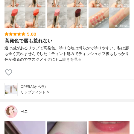
5.00
高発色で唇も荒れない
透け感があるリップで高発色。塗り心地は滑らかで塗りやすい。 私は唇
も全く荒れませんでした！ ティント処方でティッシュオフ後もしっかり
色が残るのでマスクメイクにも…
続きを見る
OPERA(オペラ)
リップティント N
ぺこ