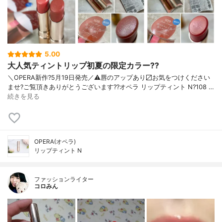
5.00
大人気ティントリップ初夏の限定カラー??
＼OPERA新作?5月19日発売／ ⚠️唇のアップあり〼 お気をつけください
ませ? ご覧頂きありがとうございます? ?オペラ リップティント N ?108 …
続きを見る
OPERA(オペラ)
リップティント N
ファッションライター
コロみん