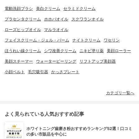
電動洗顔ブラシ
美白クリーム
セラミドクリーム
プラセンタクリーム
ホホバオイル
スクワランオイル
ローズヒップオイル
マルラオイル
フェイスクリーム・ジェル・バーム
ナイトクリーム
ワセリン
ほうれい線クリーム
シワ改善クリーム
ニキビ塗り薬
美顔ローラー
美顔スチーマー
ウォーターピーリング
リフトアップ美顔器
小顔ベルト
毛穴吸引器
かっさプレート
カテゴリ一覧へ
よく見られている人気おすすめ記事
ホワイトニング歯磨き粉おすすめランキング52選！口コミ
の多い市販品を中心に