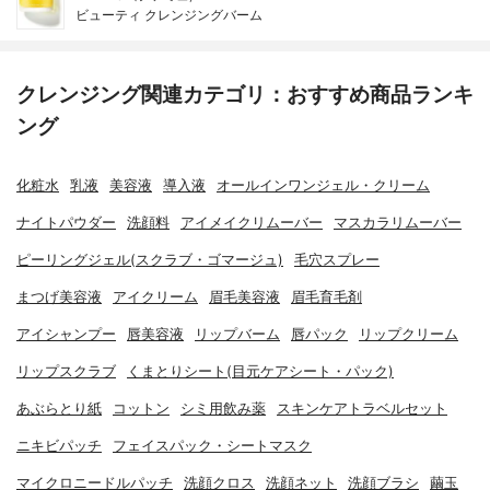
ビューティ クレンジングバーム
クレンジング関連カテゴリ：おすすめ商品ランキ
ング
化粧水
乳液
美容液
導入液
オールインワンジェル・クリーム
ナイトパウダー
洗顔料
アイメイクリムーバー
マスカラリムーバー
ピーリングジェル(スクラブ・ゴマージュ)
毛穴スプレー
まつげ美容液
アイクリーム
眉毛美容液
眉毛育毛剤
アイシャンプー
唇美容液
リップバーム
唇パック
リップクリーム
リップスクラブ
くまとりシート(目元ケアシート・パック)
あぶらとり紙
コットン
シミ用飲み薬
スキンケアトラベルセット
ニキビパッチ
フェイスパック・シートマスク
マイクロニードルパッチ
洗顔クロス
洗顔ネット
洗顔ブラシ
繭玉