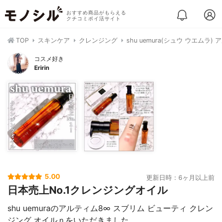
おすすめ商品がもらえる
クチコミポイ活サイト
TOP
スキンケア
クレンジング
shu uemura(シュウ ウエム
コスメ好き
Eririn
5.00
更新日時：6ヶ月以上前
日本売上No.1クレンジングオイル
shu uemuraのアルティム8∞ スブリム ビューティ クレン
ジング オイルｎをいただきました