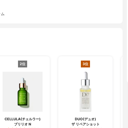
ラム
2位
3位
CELLULA(チェルラー)
DUO(デュオ)
ブリリオ N
ザ リペアショット
フ