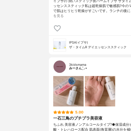
イプサの 潤いスティック状バームイプサ ザタイム
ッセンススティック私は超乾燥肌で敏感肌?今の
で肌はヒリヒリ乾燥がすごいです。ランチの後に
を見る
IPSA(イプサ)
ザ・タイムR デイエッセンススティック
3kidsmama
みーさん¨̮⸝⋆
5.00
一石三鳥のプチプラ美容液
ちふれ 美容液ノンアルコールタイプ?●保湿成分
酸・トレハロース配合 肌表面(角質層)の水分を補