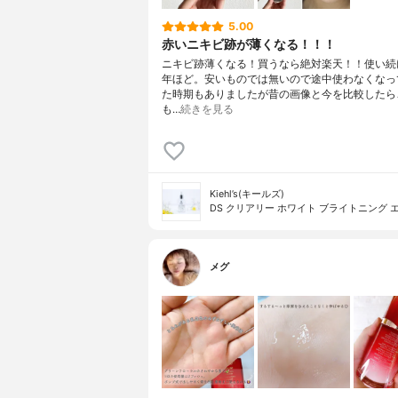
5.00
赤いニキビ跡が薄くなる！！！
ニキビ跡薄くなる！買うなら絶対楽天！！使い続
年ほど。安いものでは無いので途中使わなくなっ
た時期もありましたが昔の画像と今を比較したら
も…
続きを見る
Kiehl’s(キールズ)
DS クリアリー ホワイト ブライトニング 
メグ