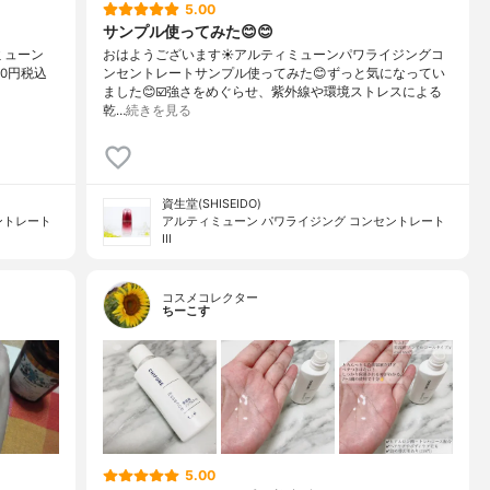
5.00
サンプル使ってみた😊😊
ミューン
おはようございます☀アルティミューンパワライジングコ
00円税込
ンセントレートサンプル使ってみた😊ずっと気になってい
ました😊☑️強さをめぐらせ、紫外線や環境ストレスによる
乾…
続きを見る
資生堂(SHISEIDO)
ントレート
アルティミューン パワライジング コンセントレート
III
コスメコレクター
ちーこす
5.00