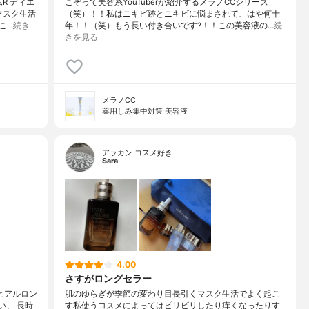
R ディエ
こぞって美容系YouTuberが紹介するメラノCCシリーズ
マスク生活
（笑）！！私はニキビ跡とニキビに悩まされて、はや何十
こ…
続き
年！！（笑）もう長い付き合いです?！！この美容液の…
続
きを見る
メラノCC
薬用しみ集中対策 美容液
アラカン コスメ好き
Sara
4.00
さすがロングセラー
ヒアルロン
肌のゆらぎが季節の変わり目長引くマスク生活でよく起こ
い、 長時
す私使うコスメによってはピリピリしたり痒くなったりす