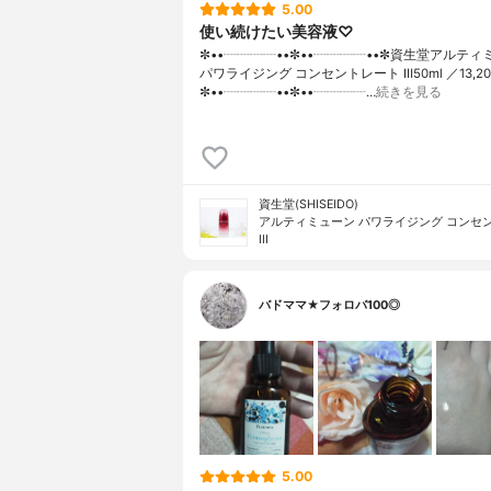
5.00
使い続けたい美容液♡
✼••┈┈┈┈••✼••┈┈┈┈••✼資生堂アルティ
パワライジング コンセントレート Ⅲ50ml ／13,2
✼••┈┈┈┈••✼••┈┈┈┈…
続きを見る
資生堂(SHISEIDO)
アルティミューン パワライジング コンセ
III
バドママ★フォロバ100◎
5.00