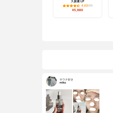
ス原液 LP
4.02
(17)
¥5,980
サウナ好き
miku