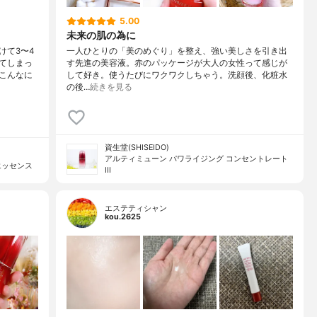
5.00
未来の肌の為に
けて3〜4
一人ひとりの「美のめぐり」を整え、強い美しさを引き出
てしまっ
す先進の美容液。赤のパッケージが大人の女性って感じが
こんなに
して好き。使うたびにワクワクしちゃう。洗顔後、化粧水
の後…
続きを見る
資生堂(SHISEIDO)
アルティミューン パワライジング コンセントレート
エッセンス
III
エステティシャン
kou.2625