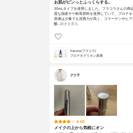
お肌がピンっとふっくらする。
30mLタイプを使用しました。フラコラさんの商
質な国産サケ軟骨原料を使用していて、プロテオ
原液は少量でも浸透力が高く、コラーゲンやヒア
酸…
続きを見る
fracora(フラコラ)
プロテオグリカン原液
グク子
4.00
メイクの上から気軽にオン