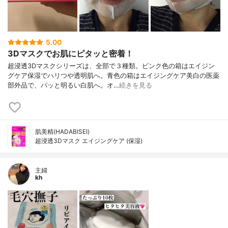
5.00
3Dマスクでお肌にピタッと密着！
超浸透3Dマスクシリーズは、全部で３種類。ピンク色の箱はエイジン
グケア保湿でハリつや透明肌へ。青色の箱はエイジングケア美白の医薬
部外品で、パッと明るい白肌へ。オ…
続きを見る
肌美精(HADABISEI)
超浸透3Dマスク エイジングケア (保湿)
主婦
kh