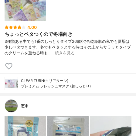
4.00
ちょっとペタつくので冬場向き
3種類ある中でも1番のしっとりタイプ26歳/混合乾燥肌の私でも夏場は
少しペタつきます、冬でもペタッとする時はその上からサラッとタイプ
のクリームを重ねる時も...…
続きを見る
CLEAR TURN(クリアターン)
プレミアム フレッシュマスク (超しっとり)
恵未