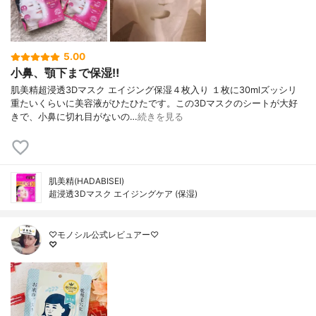
5.00
小鼻、顎下まで保湿‼︎
肌美精超浸透3Dマスク エイジング保湿４枚入り １枚に30mlズッシリ
重たいくらいに美容液がひたひたです。この3Dマスクのシートが大好
きで、小鼻に切れ目がないの…
続きを見る
肌美精(HADABISEI)
超浸透3Dマスク エイジングケア (保湿)
♡モノシル公式レビュアー♡
♡