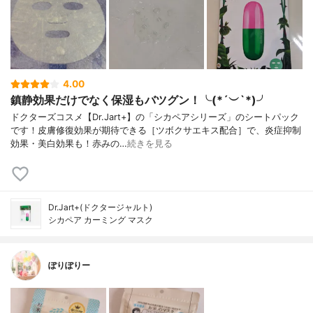
4.00
鎮静効果だけでなく保湿もバツグン！╰(*´︶`*)╯
ドクターズコスメ【Dr.Jart+】の「シカペアシリーズ」のシートパック
です！皮膚修復効果が期待できる［ツボクサエキス配合］で、炎症抑制
効果・美白効果も！赤みの…
続きを見る
Dr.Jart+(ドクタージャルト)
シカペア カーミング マスク
ぽりぽりー