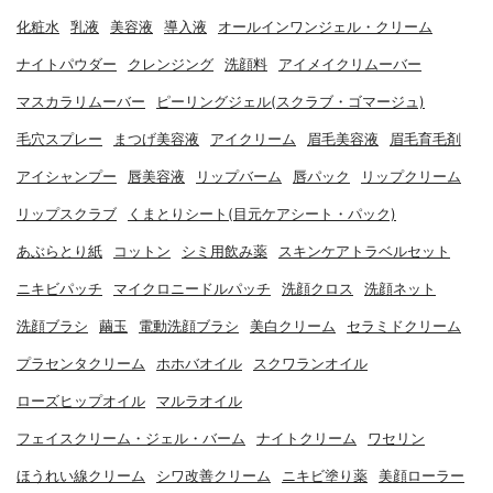
化粧水
乳液
美容液
導入液
オールインワンジェル・クリーム
ナイトパウダー
クレンジング
洗顔料
アイメイクリムーバー
マスカラリムーバー
ピーリングジェル(スクラブ・ゴマージュ)
毛穴スプレー
まつげ美容液
アイクリーム
眉毛美容液
眉毛育毛剤
アイシャンプー
唇美容液
リップバーム
唇パック
リップクリーム
リップスクラブ
くまとりシート(目元ケアシート・パック)
あぶらとり紙
コットン
シミ用飲み薬
スキンケアトラベルセット
ニキビパッチ
マイクロニードルパッチ
洗顔クロス
洗顔ネット
洗顔ブラシ
繭玉
電動洗顔ブラシ
美白クリーム
セラミドクリーム
プラセンタクリーム
ホホバオイル
スクワランオイル
ローズヒップオイル
マルラオイル
フェイスクリーム・ジェル・バーム
ナイトクリーム
ワセリン
ほうれい線クリーム
シワ改善クリーム
ニキビ塗り薬
美顔ローラー