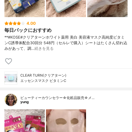
4.00
毎日パックにおすすめ
**#KOSE#クリアターンホワイト薬用 美白 美容液マスク高純度ビタミ
ンC誘導体配合⁡30回分 548円（セルレで購入）⁡シートはたくさん切れ込
みがあって、調…
続きを見る
CLEAR TURN(クリアターン)
エッセンスマスク ビタミンC
ビューティーカウンセラー☆化粧品販売☆メ…
yung