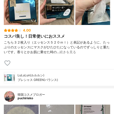
4.00
コスパ良し！日常使いにおススメ
こちら３２枚入り（エッセンス５２０ｍｌ）と表記があるように、たっ
ぷりのエッセンスにマスクがひたひたになっているのでずっしりと重た
いです。香りとかお肌に乗せた時の…
続きを見る
LuLuLun(ルルルン)
プレシャス GREEN(バランス)
韓国コスメブロガー
puchirieko