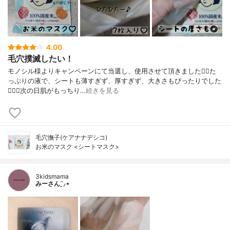
4.00
毛穴撲滅したい！
モノシル様よりキャンペーンにて当選し、使用させて頂きました🙇‍♀️た
っぷりの液で、シートも薄すぎず、厚すぎず、大きさもぴったりでした
🙆🏻‍♀️次の日肌がもっちり…
続きを見る
毛穴撫子(ケアナナデシコ)
お米のマスク <シートマスク>
3kidsmama
みーさん¨̮⸝⋆