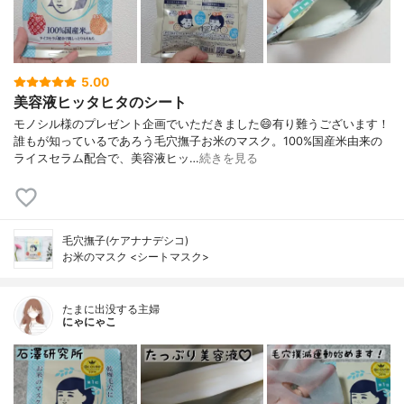
5.00
美容液ヒッタヒタのシート
モノシル様のプレゼント企画でいただきました😄有り難うございます！
誰もが知っているであろう毛穴撫子お米のマスク。100%国産米由来の
ライスセラム配合で、美容液ヒッ…
続きを見る
毛穴撫子(ケアナナデシコ)
お米のマスク <シートマスク>
たまに出没する主婦
にゃにゃこ