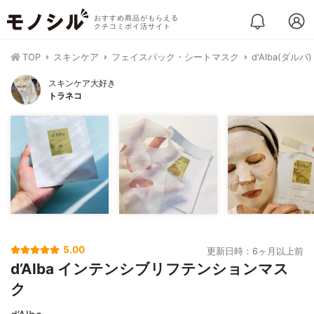
おすすめ商品がもらえる
クチコミポイ活サイト
TOP
スキンケア
フェイスパック・シートマスク
d'Alba(ダ
スキンケア大好き
トラネコ
5.00
更新日時：6ヶ月以上前
d’Alba インテンシブリフテンションマス
ク