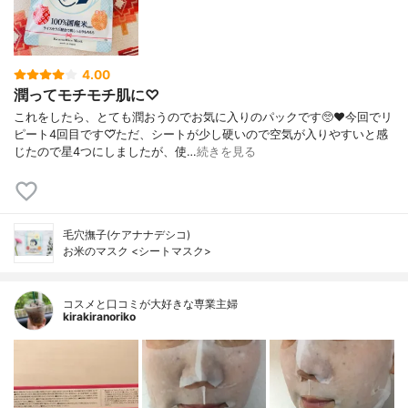
4.00
潤ってモチモチ肌に♡
これをしたら、とても潤おうのでお気に入りのパックです🥺❤今回でリ
ピート4回目です♡⃛ただ、シートが少し硬いので空気が入りやすいと感
じたので星4つにしましたが、使…
続きを見る
毛穴撫子(ケアナナデシコ)
お米のマスク <シートマスク>
コスメと口コミが大好きな専業主婦
kirakiranoriko