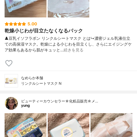
5.00
乾燥小じわが目立たなくなるパック
👤豆乳イソフラボン リンクルシートマスク とは↳濃密ジェル乳液仕立
ての高保湿マスク。乾燥による小じわを目立くし、さらにエイジングケ
ア効果もあるから肌がキュッと…
続きを見る
なめらか本舗
リンクルシートマスク N
ビューティーカウンセラー☆化粧品販売☆メ…
yung