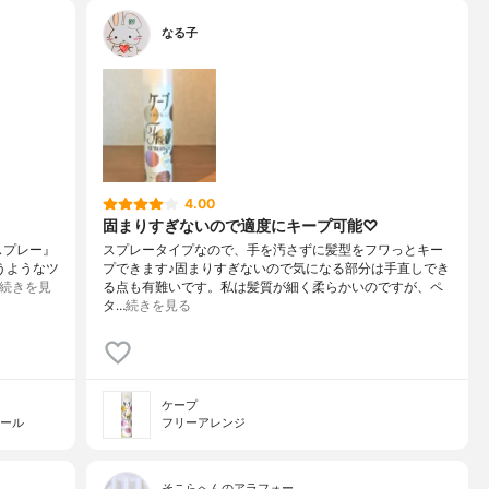
なる子
4.00
固まりすぎないので適度にキープ可能♡
スプレー』
スプレータイプなので、手を汚さずに髪型をフワっとキー
うようなツ
プできます♪固まりすぎないので気になる部分は手直しでき
続きを見
る点も有難いです。私は髪質が細く柔らかいのですが、ペ
タ…
続きを見る
ケープ
ェール
フリーアレンジ
そこらへんのアラフォー