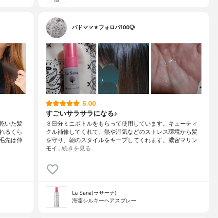
バドママ★フォロバ100◎
5.00
すごいサラサラになる♪
乾いた髪
３日分ミニボトルをもらって使用しています。キューティ
れるくら
クル補修してくれて、熱や湿気などのストレス環境から髪
毛先は伸
を守り、朝のスタイルをキープしてくれます。濃密マリン
モイ…
続きを見る
La Sana(ラサーナ)
海藻シルキーヘアスプレー