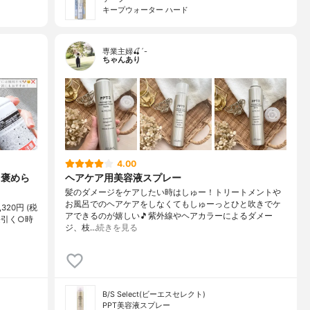
キープウォーター ハード
専業主婦🍒´-
ちゃんあり
4.00
と褒めら
ヘアケア用美容液スプレー
髪のダメージをケアしたい時はしゅー！トリートメントや
お風呂でのヘアケアをしなくてもしゅーっとひと吹きでケ
20円 (税
アできるのが嬉しい🎵紫外線やヘアカラーによるダメー
長引く○時
ジ、枝…
続きを見る
B/S Select(ビーエスセレクト)
PPT美容液スプレー