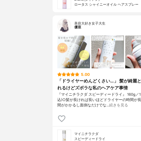
ロータス シャイニーオイル ヘアスプレー
美容大好き女子大生
優亜
5.00
「ドライヤーめんどくさい…」 髪が綺麗
れるけどズボラな私のヘアケア事情
『マイニチラクダ スピーディードライ』 160g／1,3
込)○髪が長ければ長いほどドライヤーの時間が
間がかかるし面倒なだけでな…
続きを見る
マイニチラクダ
スピーディードライ