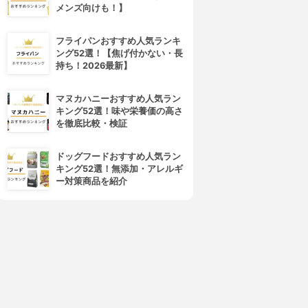
4位
5位
メンズ向けも！】
フライパンおすすめ人気ランキ
ング52選！【焦げ付かない・長
持ち！2026最新】
マヌカハニーおすすめ人気ラン
キング52選！味や栄養価の高さ
を徹底比較・検証
LebeL(ルベル)
nigelle(ニゼル)
トリエ スプレー10
ラフュージョン ステイフォグ
ドッグフードおすすめ人気ラン
3.89
3.86
(7)
(2)
キング52選！無添加・アレルギ
¥995
¥1,089
ー対策商品を紹介