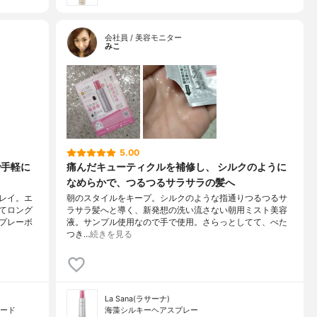
会社員 / 美容モニター
みこ
5.00
で手軽に
痛んだキューティクルを補修し、 シルクのように
なめらかで、つるつるサラサラの髪へ
レイ。エ
朝のスタイルをキープ。シルクのような指通りつるつるサ
てロング
ラサラ髪へと導く、新発想の洗い流さない朝用ミスト美容
プレーボ
液。サンプル使用なので手で使用。さらっとしてて、べた
つき…
続きを見る
La Sana(ラサーナ)
ハード
海藻シルキーヘアスプレー