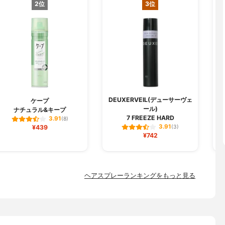
2位
3位
DEUXERVEIL(デューサーヴェ
ケープ
ール)
ナチュラル&キープ
7 FREEZE HARD
3.91
(8)
3.91
¥439
(3)
¥742
ヘアスプレーランキングをもっと見る