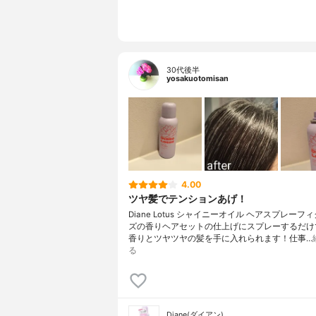
30代後半
yosakuotomisan
4.00
ツヤ髪でテンションあげ！
Diane Lotus シャイニーオイル ヘアスプレーフ
ズの香りヘアセットの仕上げにスプレーするだけ
香りとツヤツヤの髪を手に入れられます！仕事…
る
Diane(ダイアン)