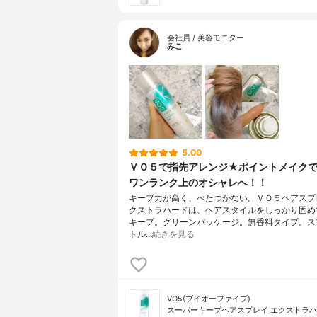
会社員 / 美容モニター
みこ
5.00
ＶＯ５で指先アレンジ★ポイントメイク
ワンランク上のオシャレへ！！
キープ力が高く、べたつかない。ＶＯ５ヘアスプ
クストラハードは、ヘアスタイルをしっかり固め
キープ。グリーンパッケージ。無香料タイプ。ス
トル…
続きを見る
VO5(ブイオーファイブ)
スーパーキープヘアスプレイ エクストラ