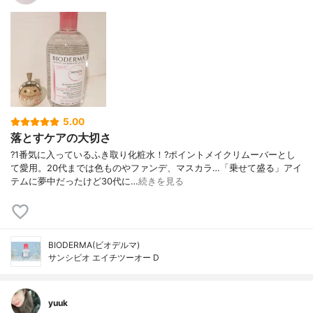
5.00
落とすケアの大切さ
?1番気に入っているふき取り化粧水！?ポイントメイクリムーバーとし
て愛用。20代までは色ものやファンデ、マスカラ…「乗せて盛る」アイ
テムに夢中だったけど30代に…
続きを見る
BIODERMA(ビオデルマ)
サンシビオ エイチツーオー D
yuuk