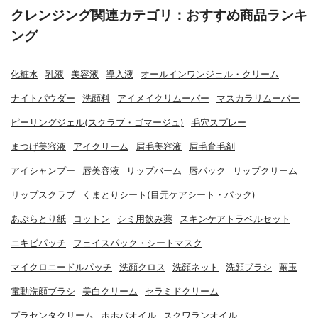
クレンジング関連カテゴリ：おすすめ商品ランキ
ング
化粧水
乳液
美容液
導入液
オールインワンジェル・クリーム
ナイトパウダー
洗顔料
アイメイクリムーバー
マスカラリムーバー
ピーリングジェル(スクラブ・ゴマージュ)
毛穴スプレー
まつげ美容液
アイクリーム
眉毛美容液
眉毛育毛剤
アイシャンプー
唇美容液
リップバーム
唇パック
リップクリーム
リップスクラブ
くまとりシート(目元ケアシート・パック)
あぶらとり紙
コットン
シミ用飲み薬
スキンケアトラベルセット
ニキビパッチ
フェイスパック・シートマスク
マイクロニードルパッチ
洗顔クロス
洗顔ネット
洗顔ブラシ
繭玉
電動洗顔ブラシ
美白クリーム
セラミドクリーム
プラセンタクリーム
ホホバオイル
スクワランオイル