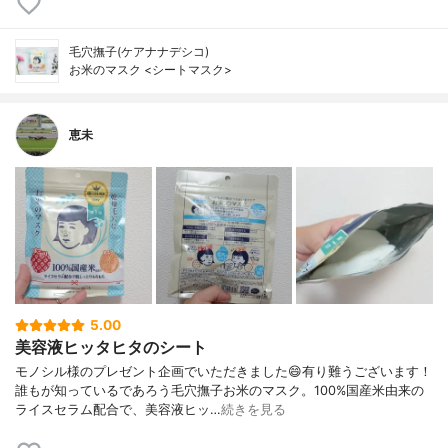
毛穴撫子(ケアナナデシコ)
お米のマスク <シートマスク>
恵未
5.00
美容液ヒッタヒタのシート
モノシル様のプレゼント企画でいただきました😄有り難うございます！
誰もが知っているであろう毛穴撫子お米のマスク。100%国産米由来の
ライスセラム配合で、美容液ヒッ…
続きを見る