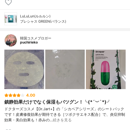
LuLuLun(ルルルン)
プレシャス GREEN(バランス)
韓国コスメブロガー
puchirieko
4.00
鎮静効果だけでなく保湿もバツグン！╰(*´︶`*)╯
ドクターズコスメ【Dr.Jart+】の「シカペアシリーズ」のシートパック
です！皮膚修復効果が期待できる［ツボクサエキス配合］で、炎症抑制
効果・美白効果も！赤みの…
続きを見る