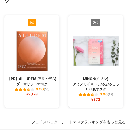
グ
1位
2位
【PR】ALLUDEM(アリュデム)
MINON(ミノン)
ダーマリフトマスク
アミノモイスト ぷるぷるしっ
とり肌マスク
3.98
(10)
¥2,178
3.90
(15)
¥872
フェイスパック・シートマスクランキングをもっと見る