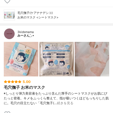
毛穴撫子(ケアナナデシコ)
お米のマスク <シートマスク>
3kidsmama
みーさん¨̮⸝⋆
5.00
毛穴撫子 お米のマスク
◉しっとり弾力美容液をたっぷり含んだ厚手のシートマスクがお肌にぴ
たっと密着。キメをふっくら整えて、指が吸いつくほどもっちりした肌
に。毛穴の目立たない「毛穴無子(…
続きを見る