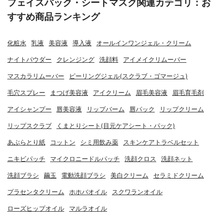
フェイスパック・シートマスク関連カテゴリ：お
すすめ商品ランキング
化粧水
乳液
美容液
導入液
オールインワンジェル・クリーム
ナイトパウダー
クレンジング
洗顔料
アイメイクリムーバー
マスカラリムーバー
ピーリングジェル(スクラブ・ゴマージュ)
毛穴スプレー
まつげ美容液
アイクリーム
眉毛美容液
眉毛育毛剤
アイシャンプー
唇美容液
リップバーム
唇パック
リップクリーム
リップスクラブ
くまとりシート(目元ケアシート・パック)
あぶらとり紙
コットン
シミ用飲み薬
スキンケアトラベルセット
ニキビパッチ
マイクロニードルパッチ
洗顔クロス
洗顔ネット
洗顔ブラシ
繭玉
電動洗顔ブラシ
美白クリーム
セラミドクリーム
プラセンタクリーム
ホホバオイル
スクワランオイル
ローズヒップオイル
マルラオイル