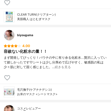
CLEAR TURN(クリアターン)
美肌職人 はとむぎマスク
biyouguma
4.00
容赦ない化粧水の量！！
まず開発してびっくり！パウチの中に有り余る化粧水...贅沢に入ってい
て嬉しかったです♡シートは少し分厚めで広げやすく、敏感肌の私は
少々肌に対して固く感じました。…
続きを見る
毛穴撫子(ケアナナデシコ)
お米のマスク <シートマスク>
コスメレビュアー