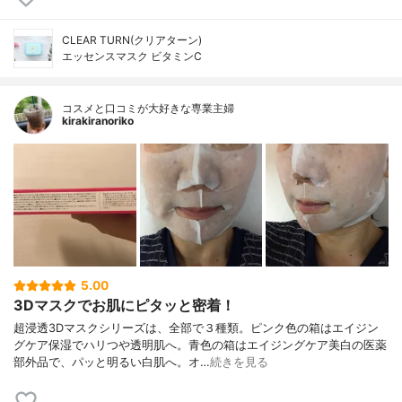
CLEAR TURN(クリアターン)
エッセンスマスク ビタミンC
コスメと口コミが大好きな専業主婦
kirakiranoriko
5.00
3Dマスクでお肌にピタッと密着！
超浸透3Dマスクシリーズは、全部で３種類。ピンク色の箱はエイジン
グケア保湿でハリつや透明肌へ。青色の箱はエイジングケア美白の医薬
部外品で、パッと明るい白肌へ。オ…
続きを見る