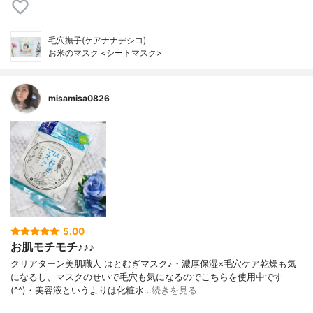
毛穴撫子(ケアナナデシコ)
お米のマスク <シートマスク>
misamisa0826
5.00
お肌モチモチ♪♪♪
クリアターン美肌職人 はとむぎマスク♪・濃厚保湿×毛穴ケア乾燥も気
になるし、マスクのせいで毛穴も気になるのでこちらを使用中です
(^^)・美容液というよりは化粧水…
続きを見る