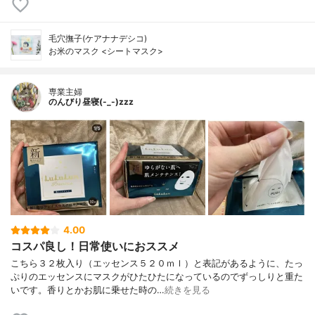
毛穴撫子(ケアナナデシコ)
お米のマスク <シートマスク>
専業主婦
のんびり昼寝(-_-)zzz
4.00
コスパ良し！日常使いにおススメ
こちら３２枚入り（エッセンス５２０ｍｌ）と表記があるように、たっ
ぷりのエッセンスにマスクがひたひたになっているのでずっしりと重た
いです。香りとかお肌に乗せた時の…
続きを見る