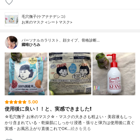
毛穴撫子(ケアナナデシコ)
お米のマスク <シートマスク>
パーソナルカラリスト、顔タイプ、骨格診断…
國唯ひろみ
5.00
使用後に良い！！と、実感できました❗
☆毛穴撫子 お米のマスク☆・マスクの大きさも程よい・美容液もしっ
かり含まれている・乾燥肌にしっかり浸透・張りと弾力は使用後に直ぐ
実感・お風呂上がり直後これでOK…
続きを見る