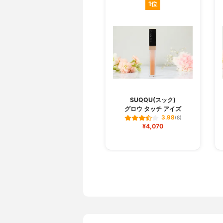
1位
SUQQU(スック)
グロウ タッチ アイズ
3.98
(8)
¥4,070