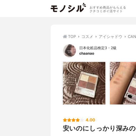
おすすめ商品がもらえる
クチコミポイ活サイト
TOP
コスメ
アイシャドウ
CA
日本化粧品検定3・2級
chaanao
4.00
安いのにしっかり深みの