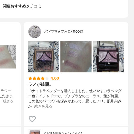
関連おすすめクチコミ
バドママ★フォロバ100◎
4.00
ラメが綺麗。
フラワー
10ナイトラベンダーを購入しました。使いやすいラベンダ
ただきま
ー色アイシャドウで、プチプラなのに、ラメ、艶が綺麗。
…
続きを
しめ色のパープルも深みがあって、思ったより、肌馴染み
が…
続きを見る
CANMAKE(キャンメイク)