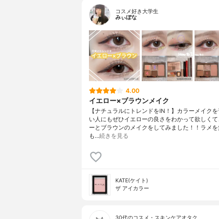
コスメ好き大学生
みぃぽな
4.00
イエロー×ブラウンメイク
【ナチュラルにトレンドをIN！】カラーメイクを
い人にもぜひイエローの良さをわかって欲しくて
ーとブラウンのメイクをしてみました！！ラメを
も…
続きを見る
KATE(ケイト)
ザ アイカラー
30代のコスメ・スキンケアオタク