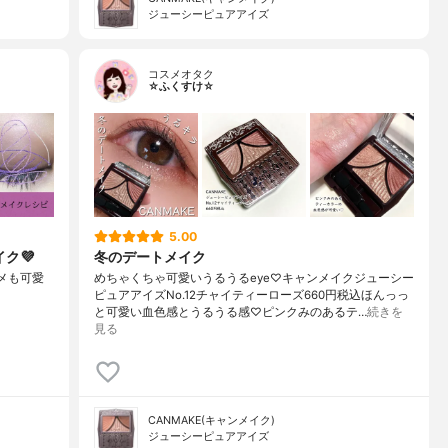
ジューシーピュアアイズ
コスメオタク
☆ふくすけ☆
5.00
ク💜
冬のデートメイク
ラメも可愛
めちゃくちゃ可愛いうるうるeye♡キャンメイクジューシー
ピュアアイズNo.12チャイティーローズ660円税込ほんっっ
と可愛い血色感とうるうる感♡ピンクみのあるテ…
続きを
見る
CANMAKE(キャンメイク)
ジューシーピュアアイズ