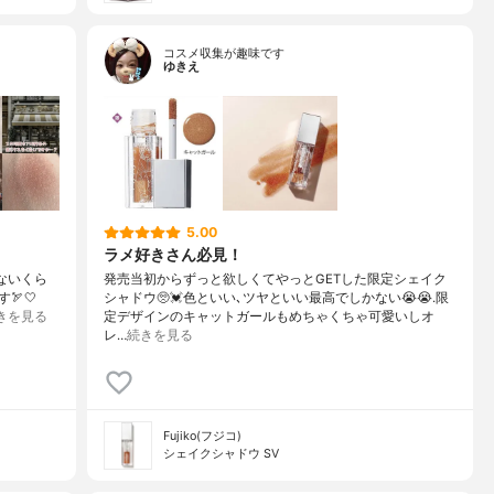
コスメ収集が趣味です
ゆきえ
5.00
ラメ好きさん必見！
ないくら
発売当初からずっと欲しくてやっとGETした限定シェイク
🏹🤍
シャドウ🥺💓色といい､ツヤといい最高でしかない😭😭.限
きを見る
定デザインのキャットガールもめちゃくちゃ可愛いしオ
レ…
続きを見る
Fujiko(フジコ)
シェイクシャドウ SV