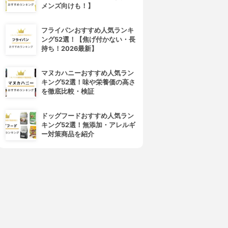
4位
5位
メンズ向けも！】
フライパンおすすめ人気ランキ
ング52選！【焦げ付かない・長
持ち！2026最新】
マヌカハニーおすすめ人気ラン
キング52選！味や栄養価の高さ
を徹底比較・検証
DECORTÉ(コスメデコルテ)
SUQQU(スック)
アイグロウ ジェム スキンシャ
デザイニング カラー アイズ
ドッグフードおすすめ人気ラン
ドウ
3.97
(55)
キング52選！無添加・アレルギ
¥7,480
3.97
(72)
ー対策商品を紹介
¥2,970