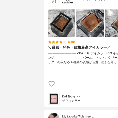
sachiko
4.00
＼質感・発色・価格最高アイカラー／
────────────✔︎KATEザ アイカラー053 
ンジ────────────パール、マット、クリ
ッターの異なる４種類の質感から選…
続きを見る
KATE(ケイト)
ザ アイカラー
My favorite♡My free …