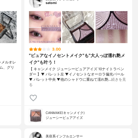
satomi
3.00
"ピュアなイノセントメイク"も"大人っぽ濡れ艶メ
イク"も叶う！
キャメルオレ
ーム、グリ
【 キャンメイク ジューシーピュアアイズ 10ナイトラベン
ダー 】▼ パレット左 ▼イノセントなオーロラ偏光パール
▼ パレット中央 ▼他のシャドウに重ねて濡れ艶…
続きを見
る
CANMAKE(キャンメイク)
ジューシーピュアアイズ
美容系インフルエンサー