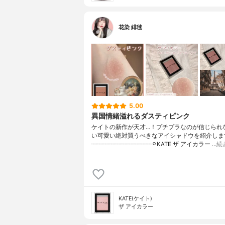
花染 緋毬
5.00
異国情緒溢れるダスティピンク
ケイトの新作が天才…！プチプラなのが信じられ
い可愛い絶対買うべきなアイシャドウを紹介します
┈┈┈┈┈┈┈┈┈┈⚪︎KATE ザ アイカラー …
続
KATE(ケイト)
ザ アイカラー