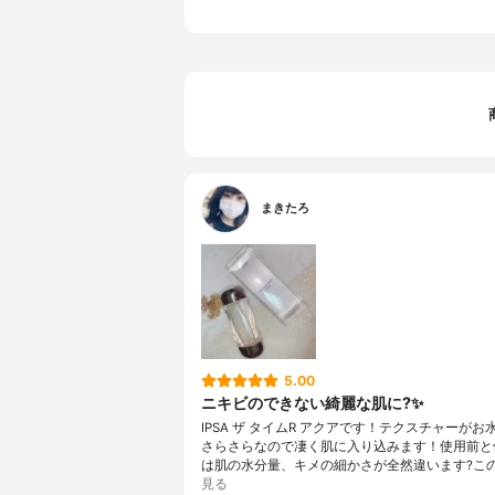
まきたろ
5.00
ニキビのできない綺麗な肌に?✨
IPSA ザ タイムR アクアです！テクスチャーがお
さらさらなので凄く肌に入り込みます！使用前と
は肌の水分量、キメの細かさが全然違います?こ
見る