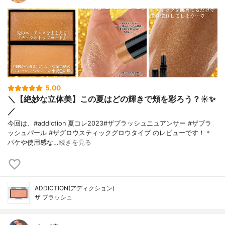
5.00
＼【絶妙な立体美】この夏はどの輝きで頬を彩ろう？☀️✨
／
今回は、#addiction 夏コレ2023#ザブラッシュニュアンサー #ザブラ
ッシュパール #ザグロウスティックグロウタイプ のレビューです！＊
パケや使用感な…
続きを見る
ADDICTION(アディクション)
ザ ブラッシュ