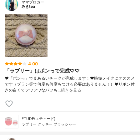
ママブロガー
みきtea
4.00
「ラブリー」はポンっで完成♡♡
❤︎「ポンっ」でまあるいチークが完成します！❤︎時短メイクにオススメ
です（ブラシ等で何度も何度もつける必要はありません！）❤︎リボン付
きの白くてフワフワなパフも…
続きを見る
ETUDE(エチュード)
ラブリー クッキー ブラッシャー