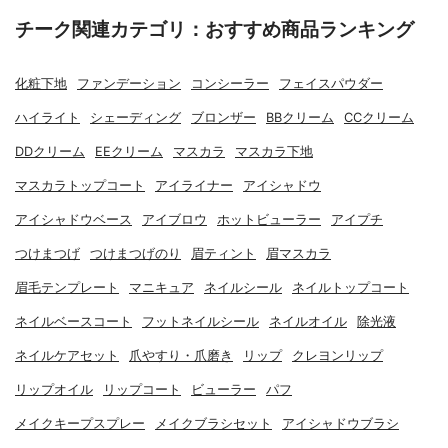
チーク関連カテゴリ：おすすめ商品ランキング
化粧下地
ファンデーション
コンシーラー
フェイスパウダー
ハイライト
シェーディング
ブロンザー
BBクリーム
CCクリーム
DDクリーム
EEクリーム
マスカラ
マスカラ下地
マスカラトップコート
アイライナー
アイシャドウ
アイシャドウベース
アイブロウ
ホットビューラー
アイプチ
つけまつげ
つけまつげのり
眉ティント
眉マスカラ
眉毛テンプレート
マニキュア
ネイルシール
ネイルトップコート
ネイルベースコート
フットネイルシール
ネイルオイル
除光液
ネイルケアセット
爪やすり・爪磨き
リップ
クレヨンリップ
リップオイル
リップコート
ビューラー
パフ
メイクキープスプレー
メイクブラシセット
アイシャドウブラシ