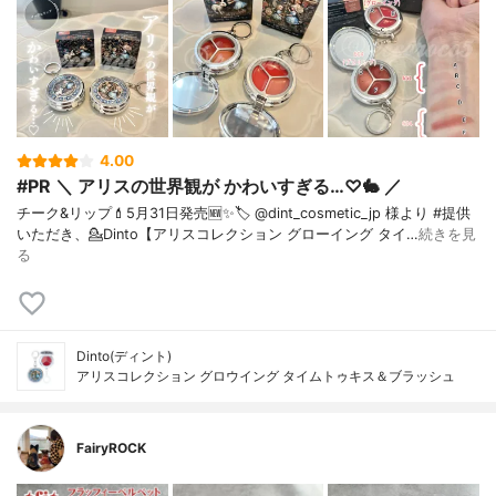
4.00
#PR ＼ アリスの世界観が かわいすぎる…♡🐇 ／
チーク&リップ💄⁡5月31日発売🆕✨⁡🏷️ @dint_cosmetic_jp 様より #提供
いただき、⁡💁Dinto【アリスコレクション グローイング タイ…
続きを見
る
Dinto(ディント)
アリスコレクション グロウイング タイムトゥキス＆ブラッシュ
FairyROCK