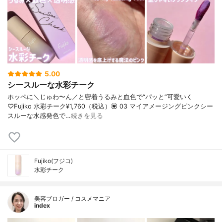
5.00
シースルーな水彩チーク
ホッペに＼じゅわ〜ん／と密着うるみと血色で“パッと”可愛いく
♡Fujiko 水彩チーク¥1,760（税込）💟 03 マイアメージングピンクシー
スルーな水感発色で…
続きを見る
Fujiko(フジコ)
水彩チーク
美容ブロガー / コスメマニア
index