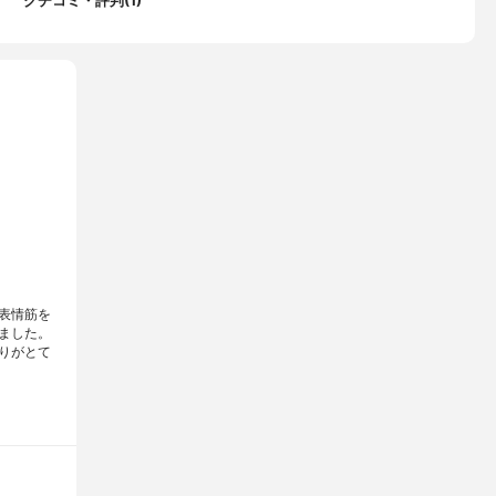
クチコミ・評判(1)
ラウロイルグルタミン酸ジ（フィトステリル／オクチルドデシ
ノール、水酸化Ｋ、キサンタンガム、ジステアリン酸ＰＥＧ－１５
マー、トコフェロール、尿素、ポリクオタニウム－３９、フェノキ
ル、メチルパラベン、香料
表情筋を
ました。
りがとて