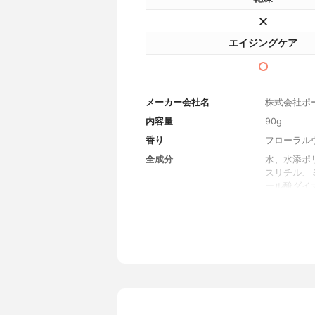
エイジングケア
メーカー会社名
株式会社ポ
内容量
90g
香り
フローラル
全成分
水、水添ポ
スリチル、
ール酸ダイ
ル、水添ナ
ル、ポリソ
ＥＧ－２０
グリセリル
イグリコー
アルニカエ
リサンテル
アケビ茎エ
根エキス、