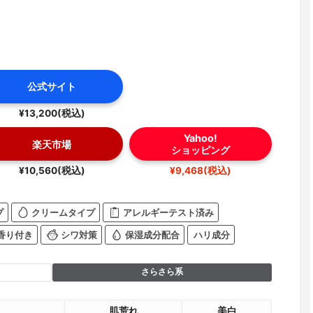
公式サイト
¥13,200(税込)
Yahoo!
楽天市場
ショッピング
¥10,560(税込)
¥9,468(税込)
プ
クリームタイプ
アレルギーテスト済み
香り付き
シワ対策
保湿成分配合
ハリ成分
さらさら系
肌荒れ
美白