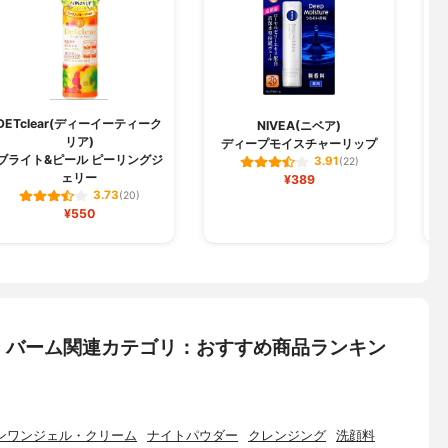
DETclear(ディーイーティーク
NIVEA(ニベア)
リア)
ディープモイスチャーリップ
ブライト&ピール ピーリングジ
3.91
(22)
ェリー
¥389
3.73
(20)
¥550
・バーム関連カテゴリ：おすすめ商品ランキン
ンワンジェル・クリーム
ナイトパウダー
クレンジング
洗顔料