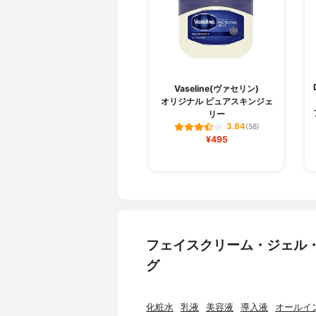
Vaseline(ヴァセリン)
オリジナル ピュアスキンジェ
リー
3.84
(58)
¥495
フェイスクリーム・ジェル
グ
化粧水
乳液
美容液
導入液
オールイ