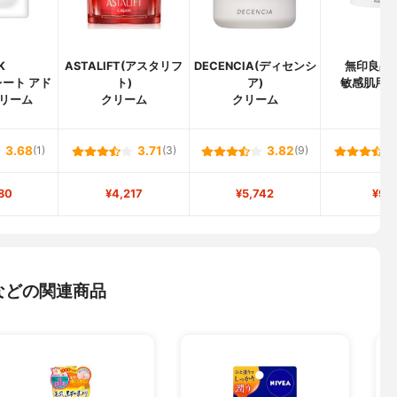
K
ASTALIFT(アスタリフ
DECENCIA(ディセンシ
無印良品(M
ート アド
ト)
ア)
敏感肌用
リーム
クリーム
クリーム
3.68
(1)
3.71
(3)
3.82
(9)
80
¥4,217
¥5,742
¥95
などの関連商品