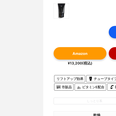
Amazon
¥13,200(税込)
リフトアップ効果
チューブタイ
市販品
ビタミンE配合
しっとり系
乾燥