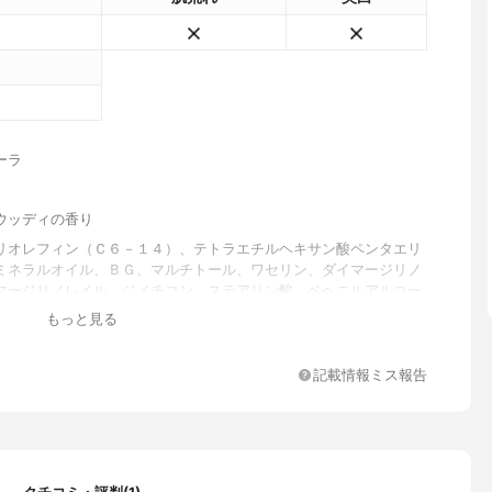
ーラ
ウッディの香り
リオレフィン（Ｃ６－１４）、テトラエチルヘキサン酸ペンタエリ
ミネラルオイル、ＢＧ、マルチトール、ワセリン、ダイマージリノ
マージリノレイル、ジメチコン、ステアリン酸、ベヘニルアルコー
タネ種子油、トリポリヒドロキシステアリン酸ジペンタエリスリチ
もっと見る
ルベート６０、ミツロウ、メドウフォーム油、イソステアリン酸Ｐ
グリセリル、オレイン酸ＰＥＧ－１０、グリセリン、ステアリン酸
、リンゴ酸ジイソステアリル、アセチルヘキサペプチド－８、イガ
記載情報ミス報告
ゲン、ダイズ油、ベニバナ黄、チョウジエキス、ダイズタンパク、
キス、ヘチマエキス、レンゲソウエキス、イザヨイバラエキス、ク
ムインジクムエキス、マヨラナ葉エキス、加水分解コンキオリン、
キス、クララ根エキス、ヨモギエキス、加水分解シルク、ニンジン
ペンタステアリン酸ポリグリセリル－１０、マイクロクリスタリン