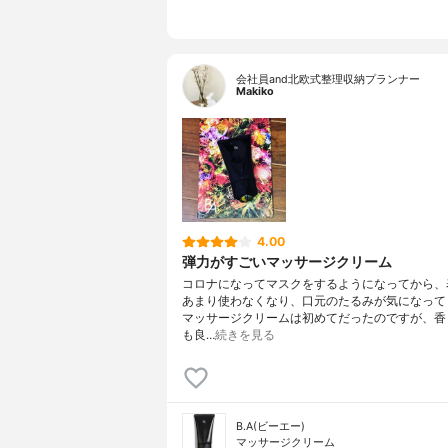
ワックス、
ル）、エタ
０、カルボ
シエタノー
会社員and北欧式整理収納プランナー
Makiko
4.00
弾力がすごいマッサージクリーム
コロナになってマスクをするようになってから、
あまり使わなくなり、口元のたるみが気になって
マッサージクリームは初めてだったのですが、香
も良…
続きを見る
B.A(ビーエー)
マッサージクリーム