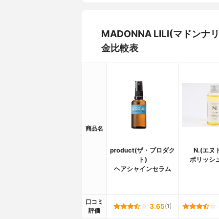
MADONNA LILI(マド
金比較表
商品名
product(ザ・プロダク
N.(エヌ
ト)
ポリッシ
ヘアシャインセラム
口コミ
3.65
(1)
評価