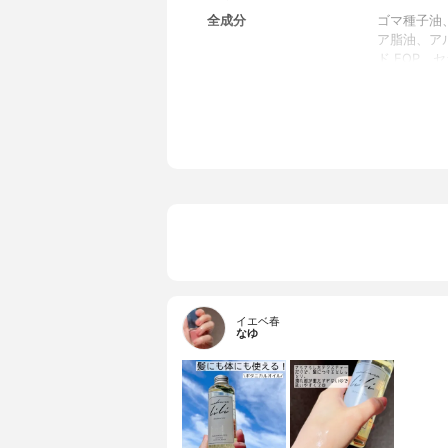
全成分
ゴマ種子油
ア脂油、ア
ド EOP、
テロールズ
イエベ春
なゆ