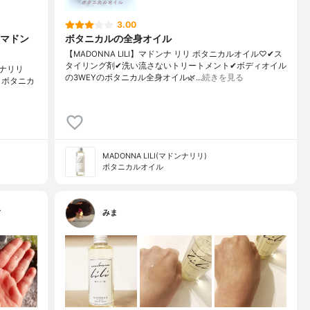
3.00
マドン
ボタニカルの全身オイル
【MADONNA LILI】マドンナ リリ ボタニカルオイル♡✔︎ス
タイリング剤✔︎洗い流さないトリートメント✔︎ボディオイル
ナリリ
の3WEYのボタニカル全身オイル🌿…
続きを見る
リ ボタニカ
MADONNA LILI(マドンナリリ)
ボタニカルオイル
…
みま