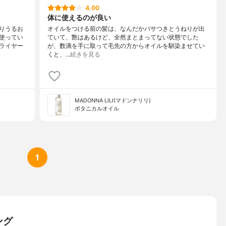
4.00
体に使えるのが良い
りうるお
オイルをつける前の髪は、なんだかパサつきとうねりが出
使ってい
ていて、艶はあるけど、全然まとまってない状態でした
ライヤー
が、数滴を手に取って毛先の方からオイルを馴染ませてい
くと、…
続きを見る
MADONNA LILI(マドンナリリ)
ボタニカルオイル
1
ング