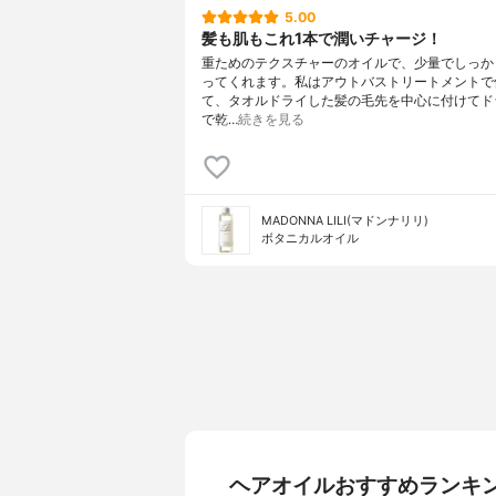
5.00
髪も肌もこれ1本で潤いチャージ！
重ためのテクスチャーのオイルで、少量でしっか
ってくれます。私はアウトバストリートメントで
て、タオルドライした髪の毛先を中心に付けてド
で乾…
続きを見る
MADONNA LILI(マドンナリリ)
ボタニカルオイル
ヘアオイルおすすめランキ