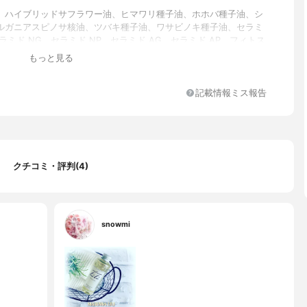
、ハイブリッドサフラワー油、ヒマワリ種子油、ホホバ種子油、シ
ルガニアスピノサ核油、ツバキ種子油、ワサビノキ種子油、セラミ
セラミド NG、セラミド NP、セラミド AG、セラミド AP、フィトス
、水添レシチン、トコフェロール、香料
もっと見る
記載情報ミス報告
クチコミ・評判(4)
snowmi