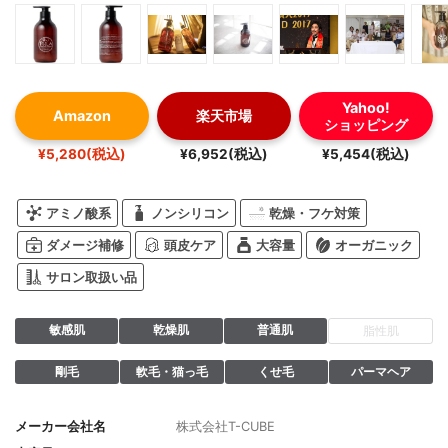
Yahoo!
Amazon
楽天市場
ショッピング
¥5,280(税込)
¥6,952(税込)
¥5,454(税込)
アミノ酸系
ノンシリコン
乾燥・フケ対策
ダメージ補修
頭皮ケア
大容量
オーガニック
サロン取扱い品
敏感肌
乾燥肌
普通肌
脂性肌
剛毛
軟毛・猫っ毛
くせ毛
パーマヘア
メーカー会社名
株式会社T-CUBE