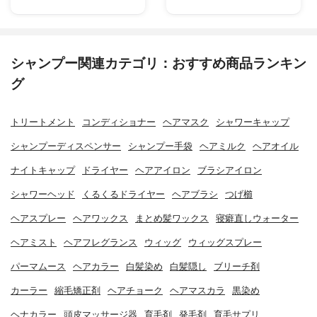
シャンプー関連カテゴリ：おすすめ商品ランキン
グ
トリートメント
コンディショナー
ヘアマスク
シャワーキャップ
シャンプーディスペンサー
シャンプー手袋
ヘアミルク
ヘアオイル
ナイトキャップ
ドライヤー
ヘアアイロン
ブラシアイロン
シャワーヘッド
くるくるドライヤー
ヘアブラシ
つげ櫛
ヘアスプレー
ヘアワックス
まとめ髪ワックス
寝癖直しウォーター
ヘアミスト
ヘアフレグランス
ウィッグ
ウィッグスプレー
パーマムース
ヘアカラー
白髪染め
白髪隠し
ブリーチ剤
カーラー
縮毛矯正剤
ヘアチョーク
ヘアマスカラ
黒染め
ヘナカラー
頭皮マッサージ器
育毛剤
発毛剤
育毛サプリ