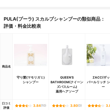
PULA(プーラ) スカルプシャンプーの類似商品：
評価・料金比較表
商品名
守り髪(マモリガミ)
QUEEN’S
ZACC(ザッ
シャンプー
BATHROOM(クイーン
パールリッチ 
ズバスルーム)
ー
薬用ヘアソープ
口コミ
3.84
(10)
3.80
(3)
3.
評価