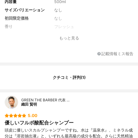
内容量
500ml
サイズバリエーション
なし
初回限定価格
なし
香り
フレッシュ
全成分
水、BG、ラウロイルメチルアラニンNa、コ
もっと見る
カミドDEA、コカミドプロピルベタイン、
ココイルメチルタウリンNa、クエン酸、PE
G-40水添ヒマシ油、フルボ酸、水溶性プロ
記載情報ミス報告
テオグリカン、クラドシホンノバエカレド
ニアエエキス、クラドシホンノバエカレド
ニアエ多糖体、加水分解ダイズタンパク、
オクラ果実エキス、ポリクオタニウム-10
クチコミ・評判(1)
岩石抽出物、ユーカリ葉油、イランイラン
花油、ラベンダー油、オレンジ果皮油、ペ
ンチレングリコール、フェノキシエタノー
ル、エチドロン酸、クエン酸Na、塩化Na、
GREEN THE BARBER 代表 …
織田 賢明
エチルヘキシルグリセリン、メチルクロロ
イソチアゾリノン、メチルイソチアゾリノ
5.00
ン
優しいフルボ酸配合シャンプー
頭皮に優しいスカルプシャンプーですね。水は『温泉水』、ミネラル成
分は『溶岩抽出液』と、いずれも最高級の成分を配合。さらに天然精油