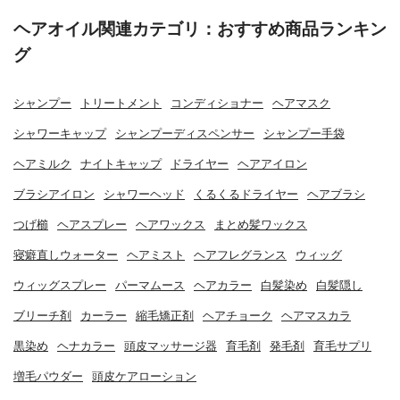
ヘアオイル関連カテゴリ：おすすめ商品ランキン
グ
シャンプー
トリートメント
コンディショナー
ヘアマスク
シャワーキャップ
シャンプーディスペンサー
シャンプー手袋
ヘアミルク
ナイトキャップ
ドライヤー
ヘアアイロン
ブラシアイロン
シャワーヘッド
くるくるドライヤー
ヘアブラシ
つげ櫛
ヘアスプレー
ヘアワックス
まとめ髪ワックス
寝癖直しウォーター
ヘアミスト
ヘアフレグランス
ウィッグ
ウィッグスプレー
パーマムース
ヘアカラー
白髪染め
白髪隠し
ブリーチ剤
カーラー
縮毛矯正剤
ヘアチョーク
ヘアマスカラ
黒染め
ヘナカラー
頭皮マッサージ器
育毛剤
発毛剤
育毛サプリ
増毛パウダー
頭皮ケアローション