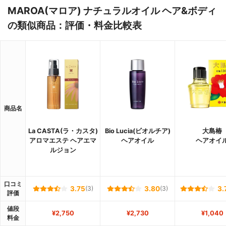
MAROA(マロア) ナチュラルオイル ヘア&ボディ
の類似商品：評価・料金比較表
商品名
La CASTA(ラ・カスタ)
Bio Lucia(ビオルチア)
大島椿
アロマエステ ヘアエマ
ヘアオイル
ヘアオイ
ルジョン
口コミ
3.75
(3)
3.80
(3)
3.
評価
値段
¥2,750
¥2,730
¥1,040
料金