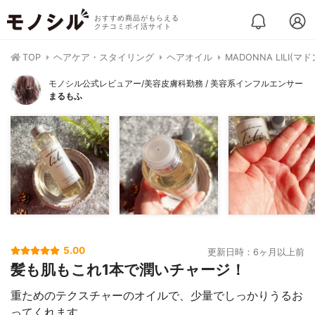
おすすめ商品がもらえる
クチコミポイ活サイト
TOP
ヘアケア・スタイリング
ヘアオイル
MADONNA LILI
モノシル公式レビュアー/美容皮膚科勤務 / 美容系インフルエンサー
まるもふ
5.00
更新日時：6ヶ月以上前
髪も肌もこれ1本で潤いチャージ！
重ためのテクスチャーのオイルで、少量でしっかりうるお
ってくれます。