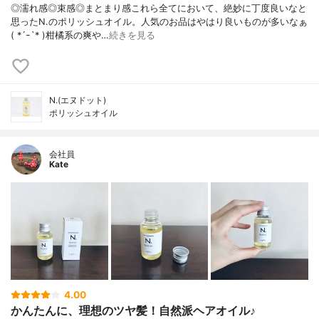
◎濡れ感◎束感◎まとまり感これら全てにおいて、絶妙に丁度良いなと
思ったN.のポリッシュオイル。人気のお品はやはり良いものが多いなぁ
( *´ｰ`* )柑橘系の爽や…
続きを見る
N.(エヌドット)
ポリッシュオイル
会社員
Kate
4.00
かんたんに、理想のツヤ髪！自然派ヘアオイル♪