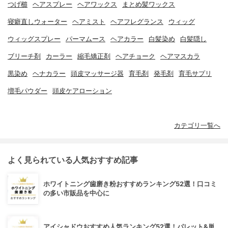
つげ櫛
ヘアスプレー
ヘアワックス
まとめ髪ワックス
寝癖直しウォーター
ヘアミスト
ヘアフレグランス
ウィッグ
ウィッグスプレー
パーマムース
ヘアカラー
白髪染め
白髪隠し
ブリーチ剤
カーラー
縮毛矯正剤
ヘアチョーク
ヘアマスカラ
黒染め
ヘナカラー
頭皮マッサージ器
育毛剤
発毛剤
育毛サプリ
増毛パウダー
頭皮ケアローション
カテゴリ一覧へ
よく見られている人気おすすめ記事
ホワイトニング歯磨き粉おすすめランキング52選！口コミ
の多い市販品を中心に
アイシャドウおすすめ人気ランキング52選！パレット&単