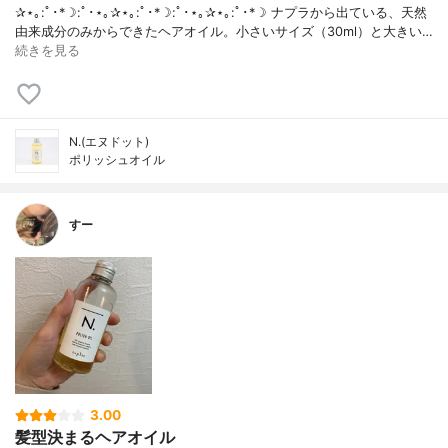
✰⋆｡:ﾟ･*☽:ﾟ･⋆｡✰⋆｡:ﾟ･*☽:ﾟ･⋆｡✰⋆｡:ﾟ･*☽ ナプラから出ている、天然
由来成分のみからできたヘアオイル。小さいサイズ（30ml）と大きい…
続きを見る
N.(エヌドット)
ポリッシュオイル
すー
3.00
髪型決まるヘアオイル