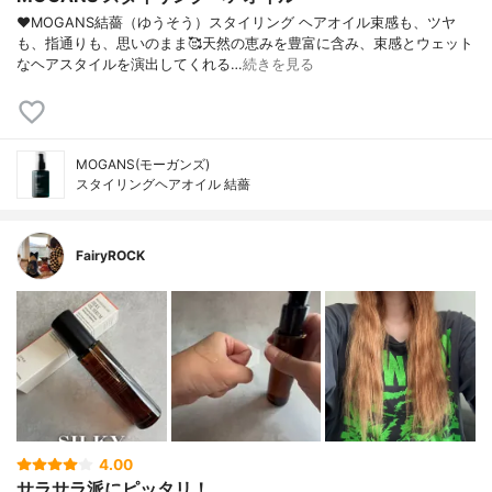
♥MOGANS結薔（ゆうそう）スタイリング ヘアオイル束感も、ツヤ
も、指通りも、思いのまま🥰天然の恵みを豊富に含み、束感とウェット
なヘアスタイルを演出してくれる…
続きを見る
MOGANS(モーガンズ)
スタイリングヘアオイル 結薔
FairyROCK
4.00
サラサラ派にピッタリ！