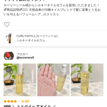
カーリーシール様からシルキーオイルセラムを提供いただきました！
🌈商品説明🌈💇🏻‍♀️ 天然由来の10種オイルブレンドで髪に栄養とうるお
いを与えるパフュームヘア…
続きを見る
CURLYSHYLL(カーリーシール)
シルキーオイルセラム
ブロガー
@eccoroco5
4.00
#PR ＼ ととのえヘアオイル ／