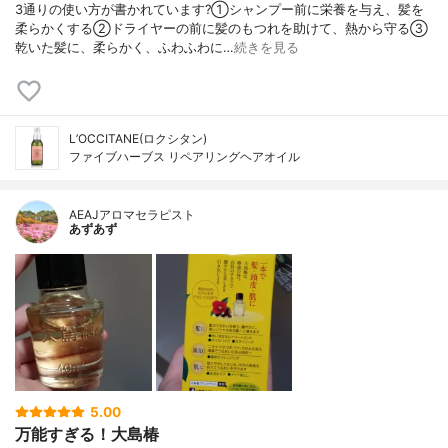
3通りの使い方が書かれています?⁡①シャンプー前に栄養を与え、髪を
柔らかくする②ドライヤーの前に髪のもつれを助けて、熱から守る③
乾いた髪に、柔らかく、ふわふわに…
続きを見る
L’OCCITANE(ロクシタン)
ファイブハーブス リペアリングヘアオイル
AEAJアロマセラピスト
あずあず
5.00
万能すぎる！大島椿