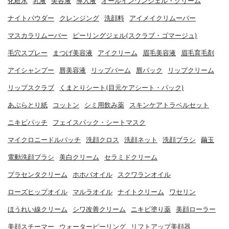
化粧水
乳液
美容液
導入液
オールインワンジェル・クリーム
ナイトパウダー
クレンジング
洗顔料
アイメイクリムーバー
マスカラリムーバー
ピーリングジェル(スクラブ・ゴマージュ)
毛穴スプレー
まつげ美容液
アイクリーム
眉毛美容液
眉毛育毛剤
アイシャンプー
唇美容液
リップバーム
唇パック
リップクリーム
リップスクラブ
くまとりシート(目元ケアシート・パック)
あぶらとり紙
コットン
シミ用飲み薬
スキンケアトラベルセット
ニキビパッチ
フェイスパック・シートマスク
マイクロニードルパッチ
洗顔クロス
洗顔ネット
洗顔ブラシ
繭玉
電動洗顔ブラシ
美白クリーム
セラミドクリーム
プラセンタクリーム
ホホバオイル
スクワランオイル
ローズヒップオイル
マルラオイル
ナイトクリーム
ワセリン
ほうれい線クリーム
シワ改善クリーム
ニキビ塗り薬
美顔ローラー
美顔スチーマー
ウォーターピーリング
リフトアップ美顔器