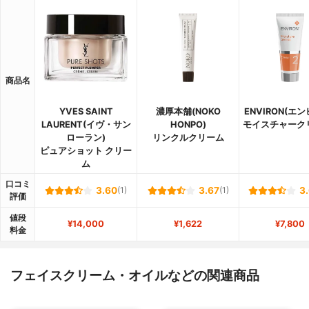
商品名
YVES SAINT
濃厚本舗(NOKO
ENVIRON(エ
LAURENT(イヴ・サン
HONPO)
モイスチャーク
ローラン)
リンクルクリーム
ピュアショット クリー
ム
口コミ
3.60
(1)
3.67
(1)
3
評価
値段
¥14,000
¥1,622
¥7,800
料金
フェイスクリーム・オイルなどの関連商品